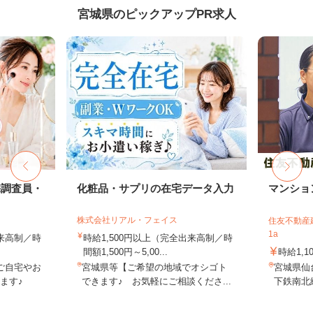
宮城県のピックアップPR求人
宅調査員・
化粧品・サプリの在宅データ入力
マンショ
株式会社リアル・フェイス
住友不動産建
1a
出来高制／時
時給1,500円以上（完全出来高制／時
間額1,500円～5,00...
時給1,1
ご自宅やお
宮城県等【ご希望の地域でオシゴト
宮城県仙
ます♪
できます♪ お気軽にご相談くださ...
下鉄南北