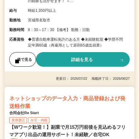
の経験も活かせます！ ＜…
給与
時給1,350円以上
勤務地
宮城県名取市
勤務時間
8：30～17：30 【備考】 勤務：日勤
応募資格
◆普通自動車運転免許のある方 ◆未経験歓迎 ◆学歴不問
定年満60歳（再雇用として原則65歳迄就業）
詳細を見る
後で見る
更新日： 2026/07/22 掲載終了日： 2026/08/27
ネットショップのデータ入力・商品登録および発
送軽作業
合同会社Re Start
業務委託
在宅・内職
【Wワーク歓迎！】副業で月15万円前後を見込めるフリ
マアプリ出品の運用サポート！未経験／在宅OK