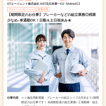
UTエージェント株式会社 AGT北日本第一CU《Advw1C》
アルバイト
パート
派遣社員
【期間限定のお仕事】ブレーカーなどの組立業務◎残業
少なめ♪車通勤OK！日勤＆土日祝休み★
仕事内容
☆☆施設用配電盤・ブレーカーの組立☆☆ ◎3月末まで♪期間
限定のお仕事です！ 未経験歓迎の組立業務♪ 工場勤務・組立