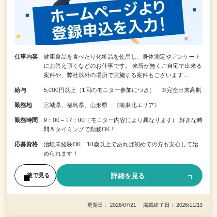
仕事内容
健康食品を食べたり化粧品を使用し、身体測定やアンケート
にお答え頂くなどのお仕事です。 来所が無くご自宅で出来る
案件や、弊社以外の場所で実施する案件もございます…
給与
5,000円以上（1回のモニター参加につき） ※完全出来高制
勤務地
宮城県、福島県、山形県 《南東北エリア》
勤務時間
9：00～17：00（モニター内容により異なります） 好きな時
間＆タイミングで勤務OK！…
応募資格
治験未経験OK 18歳以上であれば初めての方も安心して始
められます！
詳細を見る
後で見る
更新日： 2026/07/21 掲載終了日： 2026/11/13