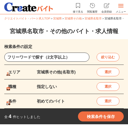
後で見る
閲覧履歴
会員登録
メニュー
クリエイトバイト・パート求人TOP
＞
宮城県
＞
宮城県その他
＞
宮城県名取市
＞
宮城県名取市・そ
宮城県名取市・その他のバイト・求人情報
検索条件の設定
絞り込む
エリア
宮城県その他(名取市)
選択
職種
指定しない
選択
条件
初めてのバイト
選択
4
検索条件を保存
全
件ヒットしました