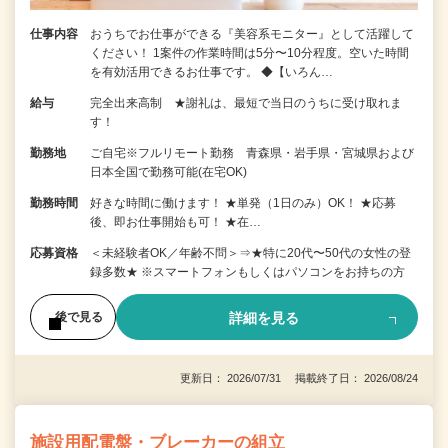
仕事内容
おうちでお仕事ができる『美容系モニター』として活躍して
ください！ 1案件の作業時間は5分〜10分程度。空いた時間
を有効活用できるお仕事です。 ◆【いろん…
給与
完全出来高制 ★謝礼は、最短で当日のうちに受け取れま
す！
勤務地
ご自宅※フルリモート勤務 青森県・岩手県・宮城県および
日本全国で勤務可能(在宅OK)
勤務時間
好きな時間に働けます！ ★単発（1日のみ）OK！ ★応募
後、即お仕事開始も可！ ★在…
応募資格
＜未経験者OK／年齢不問＞⇒★特に20代〜50代の女性の登
録多数★ ※スマートフォンもしくはパソコンをお持ちの方
詳細を見る
後で見る
更新日： 2026/07/31 掲載終了日： 2026/08/24
施設用配電盤・ブレーカーの組立