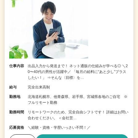
仕事内容
出品入力から発送まで！ ネット通販の仕組みが学べる◎ ＼2
0〜40代の男性が活躍中／ 「毎月の給料に“あと少し”プラス
したい！」 ⇒そんな〈目標〉を…
給与
完全出来高制
勤務地
北海道札幌市、他青森県、岩手県、宮城県各地のご自宅 ※
フルリモート勤務
勤務時間
リモートワークのため、完全自由シフトです！ 詳細はお問い
合わせください。 ＜会社営…
応募資格
＼経験・資格・学歴いっさい不問！／