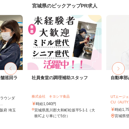
宮城県のピックアップPR求人
店舗巡回ラ
社員食堂の調理補助スタッフ
自動車部
株式会社 キヨシマ食品
UTエージェ
（ラウンダ
CU《AUTY1
.
時給1,040円
時給1,7
阪府 埼玉
宮城県黒川郡大和町松坂平5-1-1（大
衝ICより車にて5分）
宮城県