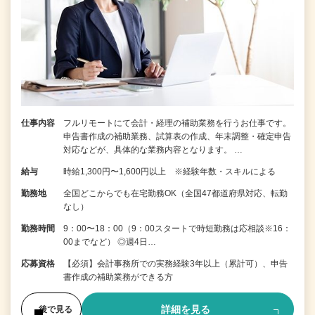
仕事内容
フルリモートにて会計・経理の補助業務を行うお仕事です。
申告書作成の補助業務、試算表の作成、年末調整・確定申告
対応などが、具体的な業務内容となります。 …
給与
時給1,300円〜1,600円以上 ※経験年数・スキルによる
勤務地
全国どこからでも在宅勤務OK（全国47都道府県対応、転勤
なし）
勤務時間
9：00〜18：00（9：00スタートで時短勤務は応相談※16：
00までなど） ◎週4日…
応募資格
【必須】会計事務所での実務経験3年以上（累計可）、申告
書作成の補助業務ができる方
詳細を見る
後で見る