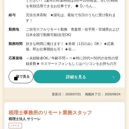
ください！ 1案件の作業時間は5分〜10分程度。空いた時間
を有効活用できるお仕事です。 ◆【いろん…
給与
完全出来高制 ★謝礼は、最短で当日のうちに受け取れま
す！
勤務地
ご自宅※フルリモート勤務 青森県・岩手県・宮城県および
日本全国で勤務可能(在宅OK)
勤務時間
好きな時間に働けます！ ★単発（1日のみ）OK！ ★応募
後、即お仕事開始も可！ ★在…
応募資格
＜未経験者OK／年齢不問＞⇒★特に20代〜50代の女性の登
録多数★ ※スマートフォンもしくはパソコンをお持ちの方
詳細を見る
後で見る
更新日： 2026/07/31 掲載終了日： 2026/08/24
税理士事務所のリモート業務スタッフ
税理士法人 サリーレ
パート