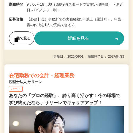
勤務時間
9：00～18：00（原則9時スタートで実働5～8時間） ・週3
日～OK／シフト制 ・…
応募資格
【必須】会計事務所での実務経験5年以上（累計可）、申告
書の作成を1人で完結できる方
詳細を見る
後で見る
更新日： 2026/06/01 掲載終了日： 2027/04/23
在宅勤務での会計・経理業務
税理士法人 サリーレ
パート
あなたの『プロの経験』、誇り高く活かす！今の職場で
学び終えたなら、サリーレでキャリアアップ！