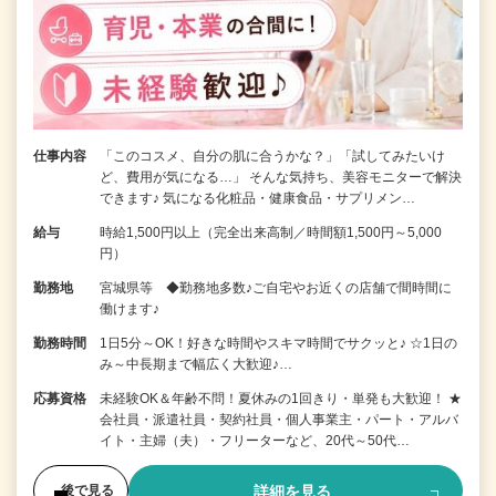
仕事内容
「このコスメ、自分の肌に合うかな？」「試してみたいけ
ど、費用が気になる…」 そんな気持ち、美容モニターで解決
できます♪ 気になる化粧品・健康食品・サプリメン…
給与
時給1,500円以上（完全出来高制／時間額1,500円～5,000
円）
勤務地
宮城県等 ◆勤務地多数♪ご自宅やお近くの店舗で間時間に
働けます♪
勤務時間
1日5分～OK！好きな時間やスキマ時間でサクッと♪ ☆1日の
み～中長期まで幅広く大歓迎♪…
応募資格
未経験OK＆年齢不問！夏休みの1回きり・単発も大歓迎！ ★
会社員・派遣社員・契約社員・個人事業主・パート・アルバ
イト・主婦（夫）・フリーターなど、20代～50代…
詳細を見る
後で見る