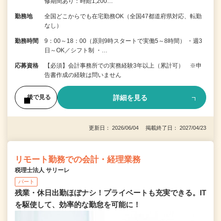
修期間あり：時給1,200…
勤務地
全国どこからでも在宅勤務OK（全国47都道府県対応、転勤
なし）
勤務時間
9：00～18：00（原則9時スタートで実働5～8時間） ・週3
日～OK／シフト制 ・…
応募資格
【必須】会計事務所での実務経験3年以上（累計可） ※申
告書作成の経験は問いません
詳細を見る
後で見る
更新日： 2026/06/04 掲載終了日： 2027/04/23
リモート勤務での会計・経理業務
税理士法人 サリーレ
パート
残業・休日出勤ほぼナシ！プライベートも充実できる。IT
を駆使して、効率的な勤怠を可能に！