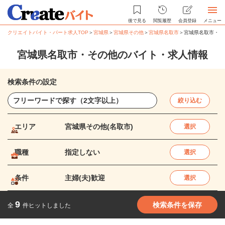
後で見る
閲覧履歴
会員登録
メニュー
クリエイトバイト・パート求人TOP
＞
宮城県
＞
宮城県その他
＞
宮城県名取市
＞
宮城県名取市・そ
宮城県名取市・その他のバイト・求人情報
検索条件の設定
絞り込む
エリア
宮城県その他(名取市)
選択
職種
指定しない
選択
条件
主婦(夫)歓迎
選択
9
検索条件を保存
全
件ヒットしました