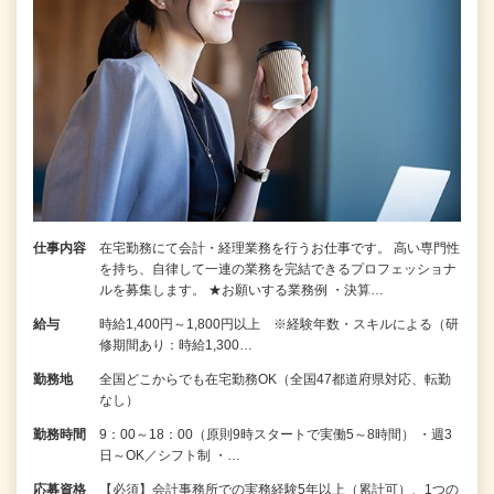
仕事内容
在宅勤務にて会計・経理業務を行うお仕事です。 高い専門性
を持ち、自律して一連の業務を完結できるプロフェッショナ
ルを募集します。 ★お願いする業務例 ・決算…
給与
時給1,400円～1,800円以上 ※経験年数・スキルによる（研
修期間あり：時給1,300…
勤務地
全国どこからでも在宅勤務OK（全国47都道府県対応、転勤
なし）
勤務時間
9：00～18：00（原則9時スタートで実働5～8時間） ・週3
日～OK／シフト制 ・…
応募資格
【必須】会計事務所での実務経験5年以上（累計可）、1つの