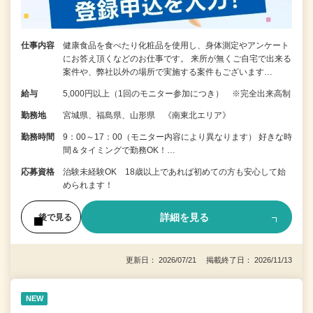
仕事内容
健康食品を食べたり化粧品を使用し、身体測定やアンケート
にお答え頂くなどのお仕事です。 来所が無くご自宅で出来る
案件や、弊社以外の場所で実施する案件もございます…
給与
5,000円以上（1回のモニター参加につき） ※完全出来高制
勤務地
宮城県、福島県、山形県 《南東北エリア》
勤務時間
9：00～17：00（モニター内容により異なります） 好きな時
間＆タイミングで勤務OK！…
応募資格
治験未経験OK 18歳以上であれば初めての方も安心して始
められます！
詳細を見る
後で見る
更新日： 2026/07/21 掲載終了日： 2026/11/13
NEW