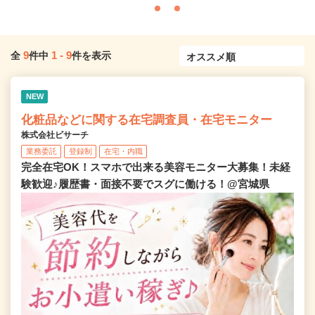
9
1
-
9
全
件中
件を表示
NEW
化粧品などに関する在宅調査員・在宅モニター
株式会社ビサーチ
業務委託
登録制
在宅・内職
完全在宅OK！スマホで出来る美容モニター大募集！未経
験歓迎♪履歴書・面接不要でスグに働ける！@宮城県