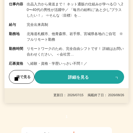
仕事内容
出品入力から発送まで！ ネット通販の仕組みが学べる◎ ＼2
0〜40代の男性が活躍中／ 「毎月の給料に“あと少し”プラス
したい！」 ⇒そんな〈目標〉を…
給与
完全出来高制
勤務地
北海道札幌市、他青森県、岩手県、宮城県各地のご自宅 ※
フルリモート勤務
勤務時間
リモートワークのため、完全自由シフトです！ 詳細はお問い
合わせください。 ＜会社営…
応募資格
＼経験・資格・学歴いっさい不問！／
詳細を見る
後で見る
更新日： 2026/07/15 掲載終了日： 2026/08/26
1