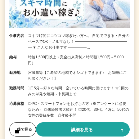
仕事内容
スキマ時間にコツコツ稼ぎたい方へ。 自宅でできる・自分の
ペースでOK・ノルマなし！ ━━━━━━━━━━━━━━
━ ▼ こんなお仕事です ━━━━━…
給与
時給1,500円以上（完全出来高制／時間額1,500円～5,000
円）
勤務地
宮城県等【ご希望の地域でオシゴトできます♪ お気軽にご
相談ください！】
勤務時間
1日5分～好きな時間、空いている時間に働けます！ ☆1回の
みの単発や短期～中長期まで…
応募資格
◎PC・スマートフォンをお持ちの方（※アンケートに必要
なため） ◎未経験者大歓迎！ ◎20代、30代、40代、50代の
女性の登録多数 ◎年齢不問
詳細を見る
後で見る