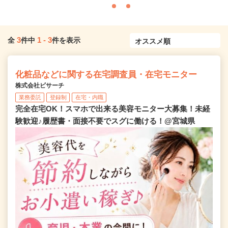
3
1
-
3
全
件中
件を表示
化粧品などに関する在宅調査員・在宅モニター
株式会社ビサーチ
業務委託
登録制
在宅・内職
完全在宅OK！スマホで出来る美容モニター大募集！未経
験歓迎♪履歴書・面接不要でスグに働ける！@宮城県