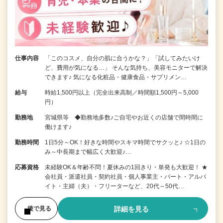
仕事内容
「このコスメ、自分の肌に合うかな？」「試してみたいけ
ど、費用が気になる…」 そんな気持ち、美容モニターで解決
できます♪ 気になる化粧品・健康食品・サプリメン…
給与
時給1,500円以上（完全出来高制／時間額1,500円～5,000
円）
勤務地
宮城県等 ◆勤務地多数♪ご自宅やお近くの店舗で間時間に
働けます♪
勤務時間
1日5分～OK！好きな時間やスキマ時間でサクッと♪ ☆1日の
み～中長期まで幅広く大歓迎♪…
応募資格
未経験OK＆年齢不問！夏休みの1回きり・単発も大歓迎！ ★
会社員・派遣社員・契約社員・個人事業主・パート・アルバ
イト・主婦（夫）・フリーターなど、20代～50代…
詳細を見る
後で見る