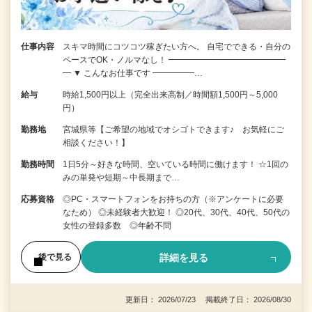
仕事内容
スキマ時間にコツコツ稼ぎたい方へ。 自宅でできる・自分の
ペースでOK・ノルマなし！ ━━━━━━━━━━━━━━
━ ▼ こんなお仕事です ━━━━━…
給与
時給1,500円以上（完全出来高制／時間額1,500円～5,000
円）
勤務地
宮城県等【ご希望の地域でオシゴトできます♪ お気軽にご
相談ください！】
勤務時間
1日5分～好きな時間、空いている時間に働けます！ ☆1回の
みの単発や短期～中長期まで…
応募資格
◎PC・スマートフォンをお持ちの方（※アンケートに必要
なため） ◎未経験者大歓迎！ ◎20代、30代、40代、50代の
女性の登録多数 ◎年齢不問
詳細を見る
後で見る
更新日： 2026/07/23 掲載終了日： 2026/08/30