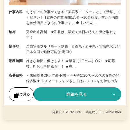
仕事内容
おうちでお仕事ができる『美容系モニター』として活躍して
ください！ 1案件の作業時間は5分〜10分程度。空いた時間
を有効活用できるお仕事です。 ◆【いろん…
給与
完全出来高制 ★謝礼は、最短で当日のうちに受け取れま
す！
勤務地
ご自宅※フルリモート勤務 青森県・岩手県・宮城県および
日本全国で勤務可能(在宅OK)
勤務時間
好きな時間に働けます！ ★単発（1日のみ）OK！ ★応募
後、即お仕事開始も可！ ★在…
応募資格
＜未経験者OK／年齢不問＞⇒★特に20代〜50代の女性の登
録多数★ ※スマートフォンもしくはパソコンをお持ちの方
詳細を見る
後で見る
更新日： 2026/07/31 掲載終了日： 2026/08/24