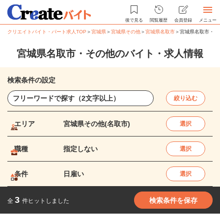
後で見る
閲覧履歴
会員登録
メニュー
クリエイトバイト・パート求人TOP
＞
宮城県
＞
宮城県その他
＞
宮城県名取市
＞
宮城県名取市・そ
宮城県名取市・その他のバイト・求人情報
検索条件の設定
絞り込む
エリア
宮城県その他(名取市)
選択
職種
指定しない
選択
条件
日雇い
選択
3
検索条件を保存
全
件ヒットしました