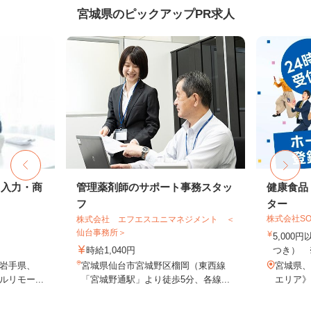
宮城県のピックアップPR求人
タ入力・商
管理薬剤師のサポート事務スタッ
健康食品
フ
ター
株式会社SO
株式会社 エフエスユニマネジメント ＜
仙台事務所＞
5,000
時給1,040円
つき） 
岩手県、
宮城県仙台市宮城野区榴岡（東西線
宮城県、
リモー...
「宮城野通駅」より徒歩5分、各線...
エリア》