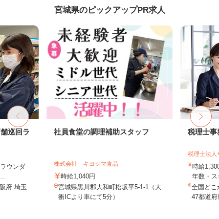
宮城県のピックアップPR求人
店舗巡回ラ
社員食堂の調理補助スタッフ
税理士事
税理士法人
株式会社 キヨシマ食品
（ラウンダ
時給1,3
.
時給1,040円
年数・ス
阪府 埼玉
宮城県黒川郡大和町松坂平5-1-1（大
全国どこ
衝ICより車にて5分）
47都道