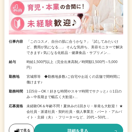
仕事内容
「このコスメ、自分の肌に合うかな？」「試してみたいけ
ど、費用が気になる…」 そんな気持ち、美容モニターで解決
できます♪ 気になる化粧品・健康食品・サプリメン…
給与
時給1,500円以上（完全出来高制／時間額1,500円～5,000
円）
勤務地
宮城県等 ◆勤務地多数♪ご自宅やお近くの店舗で間時間に
働けます♪
勤務時間
1日5分～OK！好きな時間やスキマ時間でサクッと♪ ☆1日の
み～中長期まで幅広く大歓迎♪…
応募資格
未経験OK＆年齢不問！夏休みの1回きり・単発も大歓迎！ ★
会社員・派遣社員・契約社員・個人事業主・パート・アルバ
イト・主婦（夫）・フリーターなど、20代～50代…
詳細を見る
後で見る