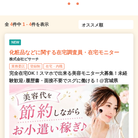
4
1
-
4
全
件中
件を表示
NEW
化粧品などに関する在宅調査員・在宅モニター
株式会社ビサーチ
業務委託
登録制
在宅・内職
完全在宅OK！スマホで出来る美容モニター大募集！未経
験歓迎♪履歴書・面接不要でスグに働ける！@宮城県