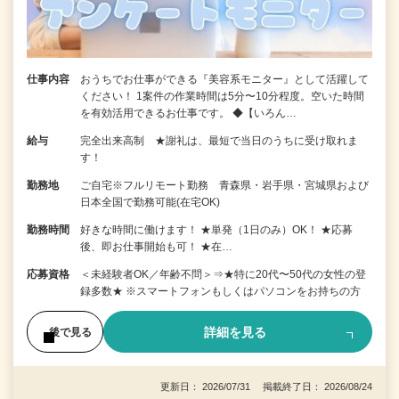
仕事内容
おうちでお仕事ができる『美容系モニター』として活躍して
ください！ 1案件の作業時間は5分〜10分程度。空いた時間
を有効活用できるお仕事です。 ◆【いろん…
給与
完全出来高制 ★謝礼は、最短で当日のうちに受け取れま
す！
勤務地
ご自宅※フルリモート勤務 青森県・岩手県・宮城県および
日本全国で勤務可能(在宅OK)
勤務時間
好きな時間に働けます！ ★単発（1日のみ）OK！ ★応募
後、即お仕事開始も可！ ★在…
応募資格
＜未経験者OK／年齢不問＞⇒★特に20代〜50代の女性の登
録多数★ ※スマートフォンもしくはパソコンをお持ちの方
詳細を見る
後で見る
更新日： 2026/07/31 掲載終了日： 2026/08/24