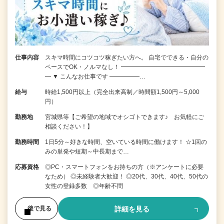
仕事内容
スキマ時間にコツコツ稼ぎたい方へ。 自宅でできる・自分の
ペースでOK・ノルマなし！ ━━━━━━━━━━━━━━
━ ▼ こんなお仕事です ━━━━━…
給与
時給1,500円以上（完全出来高制／時間額1,500円～5,000
円）
勤務地
宮城県等【ご希望の地域でオシゴトできます♪ お気軽にご
相談ください！】
勤務時間
1日5分～好きな時間、空いている時間に働けます！ ☆1回の
みの単発や短期～中長期まで…
応募資格
◎PC・スマートフォンをお持ちの方（※アンケートに必要
なため） ◎未経験者大歓迎！ ◎20代、30代、40代、50代の
女性の登録多数 ◎年齢不問
詳細を見る
後で見る