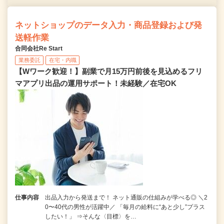
ネットショップのデータ入力・商品登録および発
送軽作業
合同会社Re Start
業務委託
在宅・内職
【Wワーク歓迎！】副業で月15万円前後を見込めるフリ
マアプリ出品の運用サポート！未経験／在宅OK
仕事内容
出品入力から発送まで！ ネット通販の仕組みが学べる◎ ＼2
0〜40代の男性が活躍中／ 「毎月の給料に“あと少し”プラス
したい！」 ⇒そんな〈目標〉を…