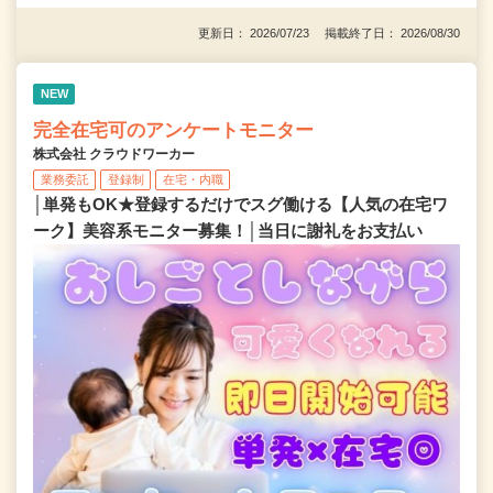
更新日： 2026/07/23 掲載終了日： 2026/08/30
NEW
完全在宅可のアンケートモニター
株式会社 クラウドワーカー
業務委託
登録制
在宅・内職
│単発もOK★登録するだけでスグ働ける【人気の在宅ワ
ーク】美容系モニター募集！│当日に謝礼をお支払い