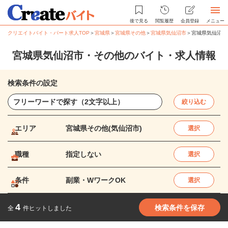
後で見る
閲覧履歴
会員登録
メニュー
クリエイトバイト・パート求人TOP
＞
宮城県
＞
宮城県その他
＞
宮城県気仙沼市
＞
宮城県気仙沼市
宮城県気仙沼市・その他のバイト・求人情報
検索条件の設定
絞り込む
エリア
宮城県その他(気仙沼市)
選択
職種
指定しない
選択
条件
副業・WワークOK
選択
4
検索条件を保存
全
件ヒットしました