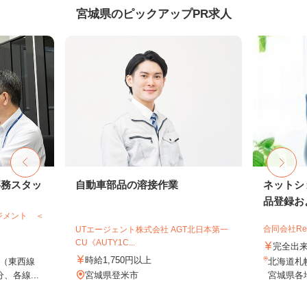
宮城県のピックアップPR求人
事務スタッ
自動車部品の溶接作業
ネットシ
品登録およ
ジメント ＜
合同会社Re S
UTエージェント株式会社 AGT北日本第一
CU《AUTY1C...
完全出
時給1,750円以上
（東西線
北海道札
、各線...
宮城県登米市
宮城県各