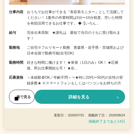
仕事内容
おうちでお仕事ができる『美容系モニター』として活躍して
ください！ 1案件の作業時間は5分〜10分程度。空いた時間
を有効活用できるお仕事です。 ◆【いろん…
給与
完全出来高制 ★謝礼は、最短で当日のうちに受け取れま
す！
勤務地
ご自宅※フルリモート勤務 青森県・岩手県・宮城県および
日本全国で勤務可能(在宅OK)
勤務時間
好きな時間に働けます！ ★単発（1日のみ）OK！ ★応募
後、即お仕事開始も可！ ★在…
応募資格
＜未経験者OK／年齢不問＞⇒★特に20代〜50代の女性の登
録多数★ ※スマートフォンもしくはパソコンをお持ちの方
詳細を見る
後で見る
更新日： 2026/07/31 掲載終了日： 2026/08/24
掲載終了まであと14日