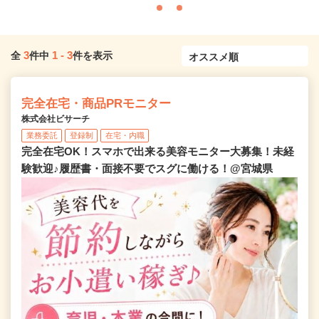
3
1
-
3
全
件中
件を表示
完全在宅・商品PRモニター
株式会社ビサーチ
業務委託
登録制
在宅・内職
完全在宅OK！スマホで出来る美容モニター大募集！未経
験歓迎♪履歴書・面接不要でスグに働ける！@宮城県