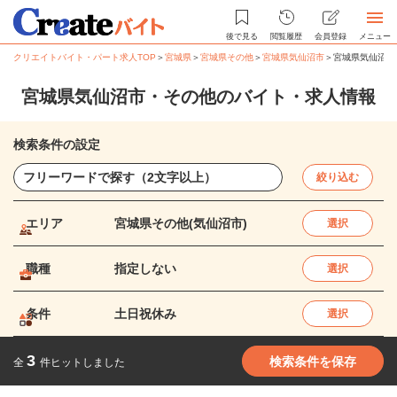
後で見る
閲覧履歴
会員登録
メニュー
クリエイトバイト・パート求人TOP
＞
宮城県
＞
宮城県その他
＞
宮城県気仙沼市
＞
宮城県気仙沼市
宮城県気仙沼市・その他のバイト・求人情報
検索条件の設定
絞り込む
エリア
宮城県その他(気仙沼市)
選択
職種
指定しない
選択
条件
土日祝休み
選択
3
検索条件を保存
全
件ヒットしました