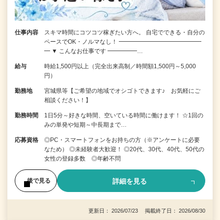
仕事内容
スキマ時間にコツコツ稼ぎたい方へ。 自宅でできる・自分の
ペースでOK・ノルマなし！ ━━━━━━━━━━━━━━
━ ▼ こんなお仕事です ━━━━━…
給与
時給1,500円以上（完全出来高制／時間額1,500円～5,000
円）
勤務地
宮城県等【ご希望の地域でオシゴトできます♪ お気軽にご
相談ください！】
勤務時間
1日5分～好きな時間、空いている時間に働けます！ ☆1回の
みの単発や短期～中長期まで…
応募資格
◎PC・スマートフォンをお持ちの方（※アンケートに必要
なため） ◎未経験者大歓迎！ ◎20代、30代、40代、50代の
女性の登録多数 ◎年齢不問
詳細を見る
後で見る
更新日： 2026/07/23 掲載終了日： 2026/08/30