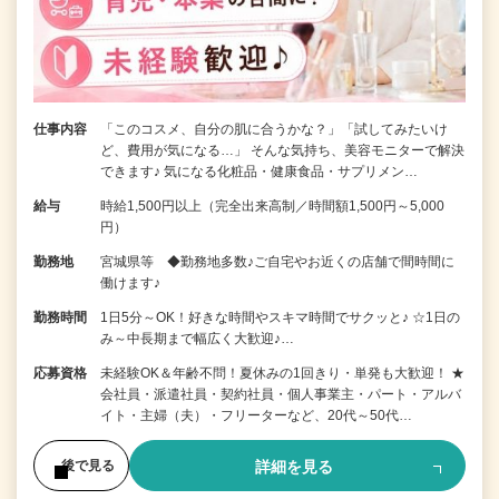
仕事内容
「このコスメ、自分の肌に合うかな？」「試してみたいけ
ど、費用が気になる…」 そんな気持ち、美容モニターで解決
できます♪ 気になる化粧品・健康食品・サプリメン…
給与
時給1,500円以上（完全出来高制／時間額1,500円～5,000
円）
勤務地
宮城県等 ◆勤務地多数♪ご自宅やお近くの店舗で間時間に
働けます♪
勤務時間
1日5分～OK！好きな時間やスキマ時間でサクッと♪ ☆1日の
み～中長期まで幅広く大歓迎♪…
応募資格
未経験OK＆年齢不問！夏休みの1回きり・単発も大歓迎！ ★
会社員・派遣社員・契約社員・個人事業主・パート・アルバ
イト・主婦（夫）・フリーターなど、20代～50代…
詳細を見る
後で見る