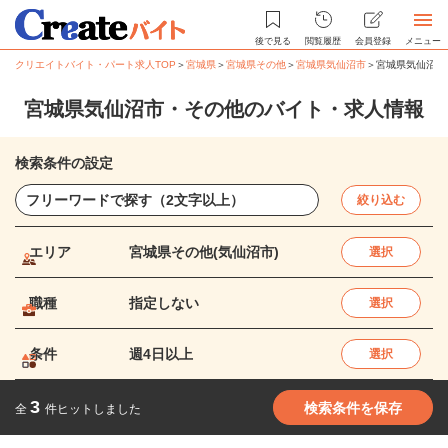
後で見る
閲覧履歴
会員登録
メニュー
クリエイトバイト・パート求人TOP
＞
宮城県
＞
宮城県その他
＞
宮城県気仙沼市
＞
宮城県気仙沼市
宮城県気仙沼市・その他のバイト・求人情報
検索条件の設定
絞り込む
エリア
宮城県その他(気仙沼市)
選択
職種
指定しない
選択
条件
週4日以上
選択
3
検索条件を保存
全
件ヒットしました