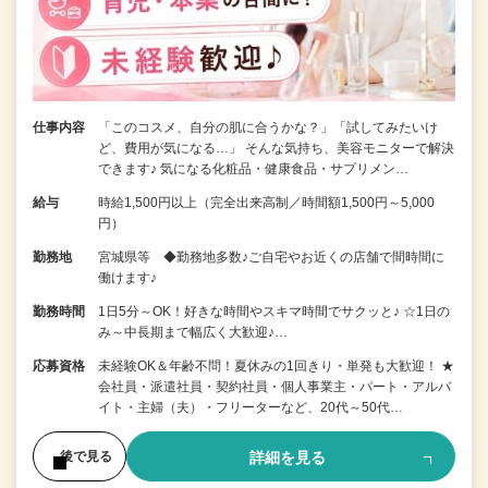
仕事内容
「このコスメ、自分の肌に合うかな？」「試してみたいけ
ど、費用が気になる…」 そんな気持ち、美容モニターで解決
できます♪ 気になる化粧品・健康食品・サプリメン…
給与
時給1,500円以上（完全出来高制／時間額1,500円～5,000
円）
勤務地
宮城県等 ◆勤務地多数♪ご自宅やお近くの店舗で間時間に
働けます♪
勤務時間
1日5分～OK！好きな時間やスキマ時間でサクッと♪ ☆1日の
み～中長期まで幅広く大歓迎♪…
応募資格
未経験OK＆年齢不問！夏休みの1回きり・単発も大歓迎！ ★
会社員・派遣社員・契約社員・個人事業主・パート・アルバ
イト・主婦（夫）・フリーターなど、20代～50代…
詳細を見る
後で見る