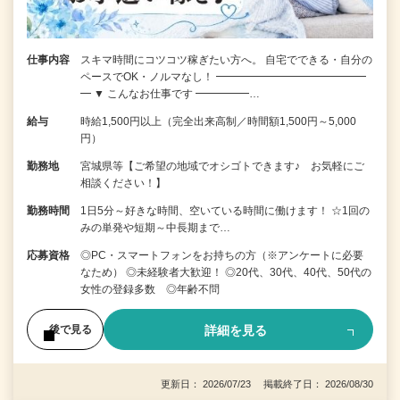
仕事内容
スキマ時間にコツコツ稼ぎたい方へ。 自宅でできる・自分の
ペースでOK・ノルマなし！ ━━━━━━━━━━━━━━
━ ▼ こんなお仕事です ━━━━━…
給与
時給1,500円以上（完全出来高制／時間額1,500円～5,000
円）
勤務地
宮城県等【ご希望の地域でオシゴトできます♪ お気軽にご
相談ください！】
勤務時間
1日5分～好きな時間、空いている時間に働けます！ ☆1回の
みの単発や短期～中長期まで…
応募資格
◎PC・スマートフォンをお持ちの方（※アンケートに必要
なため） ◎未経験者大歓迎！ ◎20代、30代、40代、50代の
女性の登録多数 ◎年齢不問
詳細を見る
後で見る
更新日： 2026/07/23 掲載終了日： 2026/08/30