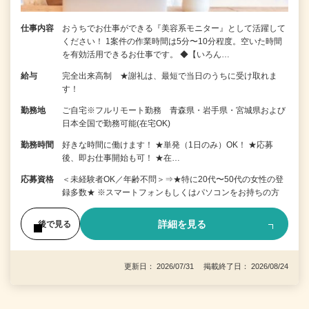
仕事内容
おうちでお仕事ができる『美容系モニター』として活躍して
ください！ 1案件の作業時間は5分〜10分程度。空いた時間
を有効活用できるお仕事です。 ◆【いろん…
給与
完全出来高制 ★謝礼は、最短で当日のうちに受け取れま
す！
勤務地
ご自宅※フルリモート勤務 青森県・岩手県・宮城県および
日本全国で勤務可能(在宅OK)
勤務時間
好きな時間に働けます！ ★単発（1日のみ）OK！ ★応募
後、即お仕事開始も可！ ★在…
応募資格
＜未経験者OK／年齢不問＞⇒★特に20代〜50代の女性の登
録多数★ ※スマートフォンもしくはパソコンをお持ちの方
詳細を見る
後で見る
更新日： 2026/07/31 掲載終了日： 2026/08/24