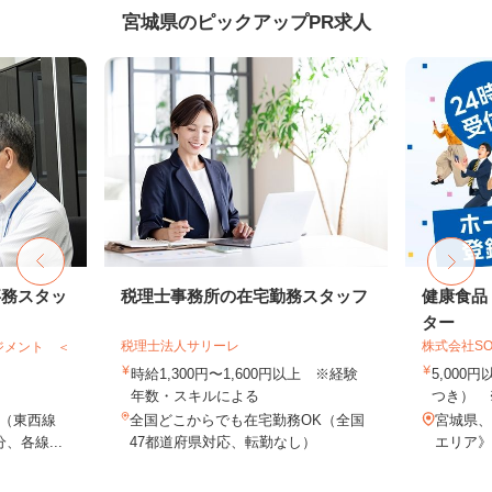
宮城県のピックアップPR求人
事務スタッ
税理士事務所の在宅勤務スタッフ
健康食品
ター
税理士法人サリーレ
株式会社SO
ジメント ＜
時給1,300円〜1,600円以上 ※経験
5,000
年数・スキルによる
つき） 
（東西線
全国どこからでも在宅勤務OK（全国
宮城県、
、各線...
47都道府県対応、転勤なし）
エリア》