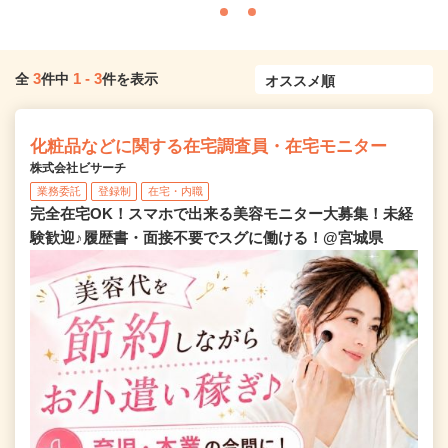
3
1
-
3
全
件中
件を表示
化粧品などに関する在宅調査員・在宅モニター
株式会社ビサーチ
業務委託
登録制
在宅・内職
完全在宅OK！スマホで出来る美容モニター大募集！未経
験歓迎♪履歴書・面接不要でスグに働ける！@宮城県