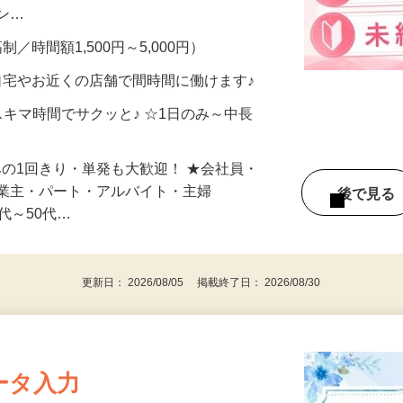
、美容モニターで解決できます♪ 気になる
メン…
制／時間額1,500円～5,000円）
自宅やお近くの店舗で間時間に働けます♪
スキマ時間でサクッと♪ ☆1日のみ～中長
みの1回きり・単発も大歓迎！ ★会社員・
事業主・パート・アルバイト・主婦
後で見
代～50代…
更新日： 2026/08/05 掲載終了日： 2026/08/30