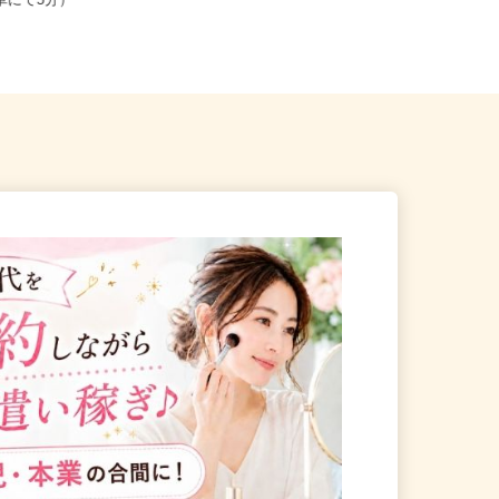
黒川郡大和町松坂平5-1-1（大
全国どこからでも在宅勤務OK（全国
より車にて5分）
47都道府県対応、転勤なし）