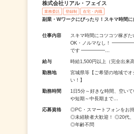
化粧品・サプリの在宅デ
株式会社リアル・フェイス
業務委託
登録制
在宅・内職
副業・Wワークにぴったり！スキマ時間に
仕事内容
スキマ時間にコツコツ稼ぎた
OK・ノルマなし！ ━━━━
です ━━━━━…
給与
時給1,500円以上（完全出来高
勤務地
宮城県等【ご希望の地域でオ
い！】
勤務時間
1日5分～好きな時間、空い
や短期～中長期まで…
応募資格
◎PC・スマートフォンをお
◎未経験者大歓迎！ ◎20代