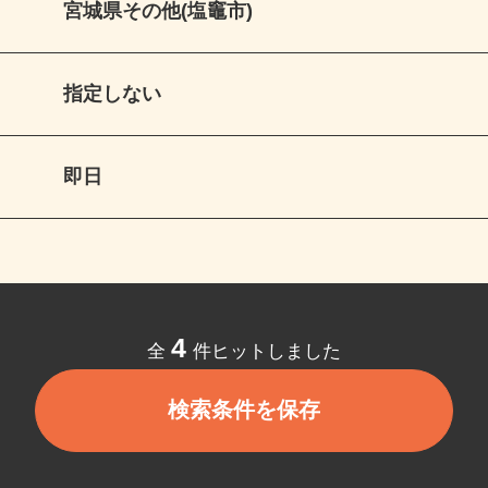
宮城県その他(塩竈市)
指定しない
即日
4
全
件ヒットしました
検索条件を保存