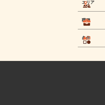
エリア
職種
条件