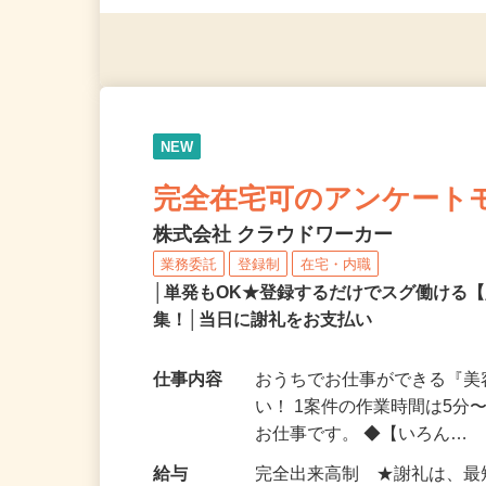
◎年齢不問
NEW
完全在宅可のアンケート
株式会社 クラウドワーカー
業務委託
登録制
在宅・内職
│単発もOK★登録するだけでスグ働ける
集！│当日に謝礼をお支払い
仕事内容
おうちでお仕事ができる『
い！ 1案件の作業時間は5