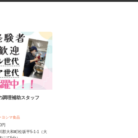
堂の調理補助スタッフ
税理士事務所の在宅勤務スタッ
フ
税理士法人サリーレ
 キヨシマ食品
時給1,300円〜1,600円以上 ※経験
040円
年数・スキルによる