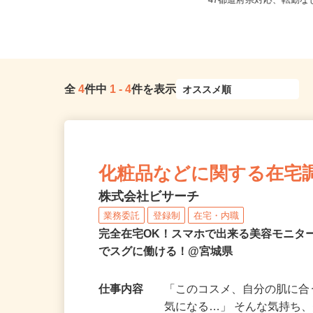
宮城県黒川郡大和町松坂平5-1-1（大
全国どこからでも在宅勤
衝ICより車にて5分）
47都道府県対応、転勤
全
4
件中
1
-
4
件を表示
化粧品などに関する在宅
株式会社ビサーチ
業務委託
登録制
在宅・内職
完全在宅OK！スマホで出来る美容モニタ
でスグに働ける！@宮城県
仕事内容
「このコスメ、自分の肌に