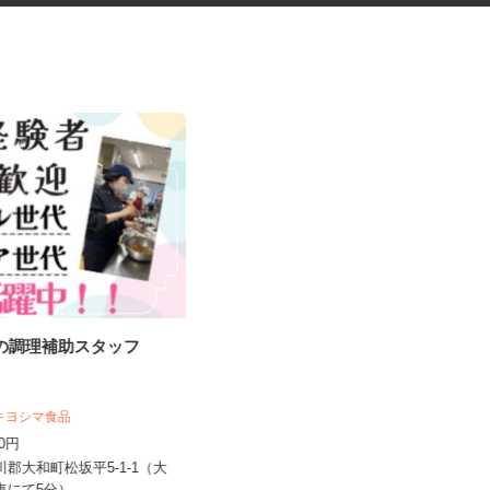
堂の調理補助スタッフ
自動車部品の溶接作業
 キヨシマ食品
UTエージェント株式会社 AGT北日本第一
CU《AUTY1C...
040円
時給1,750円以上