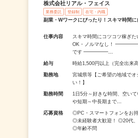
化粧品・サプリの在宅デ
株式会社リアル・フェイス
業務委託
登録制
在宅・内職
副業・Wワークにぴったり！スキマ時間に
仕事内容
スキマ時間にコツコツ稼ぎた
OK・ノルマなし！ ━━━━
です ━━━━━…
給与
時給1,500円以上（完全出来高
勤務地
宮城県等【ご希望の地域でオ
い！】
勤務時間
1日5分～好きな時間、空い
や短期～中長期まで…
応募資格
◎PC・スマートフォンをお
◎未経験者大歓迎！ ◎20代