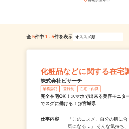
宮城県黒川郡大和町松坂平5-1-1（大
衝ICより車にて5分）
宮城県登米市
全
5
件中
1
-
5
件を表示
化粧品などに関する在宅
株式会社ビサーチ
業務委託
登録制
在宅・内職
完全在宅OK！スマホで出来る美容モニタ
でスグに働ける！@宮城県
仕事内容
「このコスメ、自分の肌に