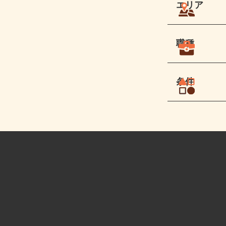
エリア
職種
条件