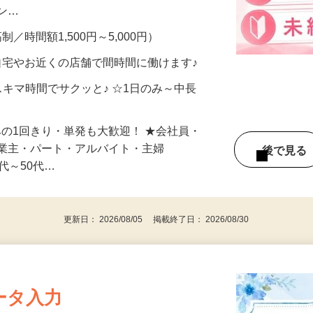
、美容モニターで解決できます♪ 気になる
メン…
制／時間額1,500円～5,000円）
自宅やお近くの店舗で間時間に働けます♪
スキマ時間でサクッと♪ ☆1日のみ～中長
みの1回きり・単発も大歓迎！ ★会社員・
事業主・パート・アルバイト・主婦
後で見
代～50代…
更新日： 2026/08/05 掲載終了日： 2026/08/30