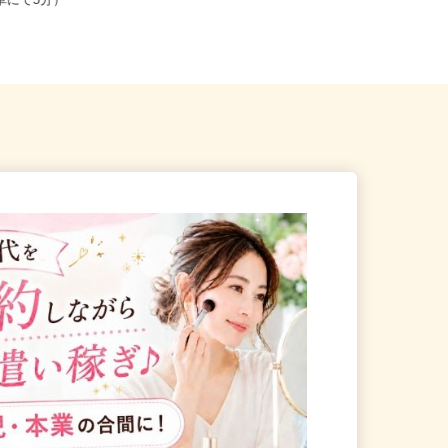
黒川郡大和町松坂平5-1-1（大
より車にて5分）
宮城県登米市