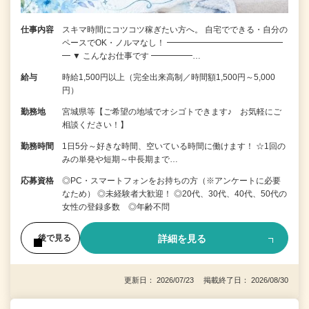
仕事内容
スキマ時間にコツコツ稼ぎたい方へ。 自宅でできる・自分の
ペースでOK・ノルマなし！ ━━━━━━━━━━━━━━
━ ▼ こんなお仕事です ━━━━━…
給与
時給1,500円以上（完全出来高制／時間額1,500円～5,000
円）
勤務地
宮城県等【ご希望の地域でオシゴトできます♪ お気軽にご
相談ください！】
勤務時間
1日5分～好きな時間、空いている時間に働けます！ ☆1回の
みの単発や短期～中長期まで…
応募資格
◎PC・スマートフォンをお持ちの方（※アンケートに必要
なため） ◎未経験者大歓迎！ ◎20代、30代、40代、50代の
女性の登録多数 ◎年齢不問
詳細を見る
後で見る
更新日： 2026/07/23 掲載終了日： 2026/08/30