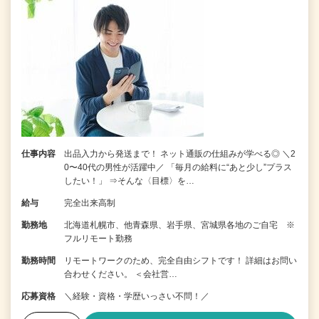
仕事内容
出品入力から発送まで！ ネット通販の仕組みが学べる◎ ＼2
0〜40代の男性が活躍中／ 「毎月の給料に“あと少し”プラス
したい！」 ⇒そんな〈目標〉を…
給与
完全出来高制
勤務地
北海道札幌市、他青森県、岩手県、宮城県各地のご自宅 ※
フルリモート勤務
勤務時間
リモートワークのため、完全自由シフトです！ 詳細はお問い
合わせください。 ＜会社営…
応募資格
＼経験・資格・学歴いっさい不問！／