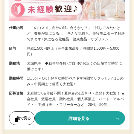
仕事内容
「このコスメ、自分の肌に合うかな？」「試してみたいけ
ど、費用が気になる…」 そんな気持ち、美容モニターで解決
できます♪ 気になる化粧品・健康食品・サプリメン…
給与
時給1,500円以上（完全出来高制／時間額1,500円～5,000
円）
勤務地
宮城県等 ◆勤務地多数♪ご自宅やお近くの店舗で間時間に
働けます♪
勤務時間
1日5分～OK！好きな時間やスキマ時間でサクッと♪ ☆1日の
み～中長期まで幅広く大歓迎♪…
応募資格
未経験OK＆年齢不問！夏休みの1回きり・単発も大歓迎！ ★
会社員・派遣社員・契約社員・個人事業主・パート・アルバ
イト・主婦（夫）・フリーターなど、20代～50代…
詳細を見る
後で見る