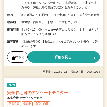
にお答え頂くなどのお仕事です。 来所が無くご自宅で出来る
案件や、弊社以外の場所で実施する案件もございます…
給与
5,000円以上（1回のモニター参加につき） ※完全出来高制
勤務地
宮城県、福島県、山形県 《南東北エリア》
勤務時間
9：00～17：00（モニター内容により異なります） 好きな時
間＆タイミングで勤務OK！…
応募資格
治験未経験OK 18歳以上であれば初めての方も安心して始
められます！
詳細を見る
後で見る
更新日： 2026/07/21 掲載終了日： 2026/11/13
NEW
完全在宅可のアンケートモニター
株式会社 クラウドワーカー
業務委託
登録制
在宅・内職