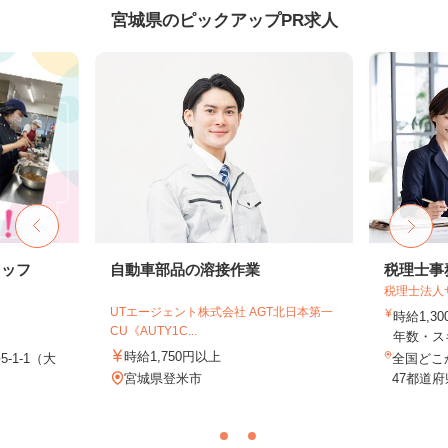
宮城県のピックアップPR求人
タッフ
自動車部品の溶接作業
税理士事
税理士法人
UTエージェント株式会社 AGT北日本第一
時給1,3
CU《AUTY1C...
年数・ス
時給1,750円以上
-1-1（大
全国どこ
宮城県登米市
47都道