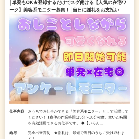
│単発もOK★登録するだけでスグ働ける【人気の在宅ワ
ーク】美容系モニター募集！│当日に謝礼をお支払い
仕事内容
おうちでお仕事ができる『美容系モニター』として活躍して
ください！ 1案件の作業時間は5分〜10分程度。空いた時間
を有効活用できるお仕事です。 ◆【いろん…
給与
完全出来高制 ★謝礼は、最短で当日のうちに受け取れま
す！