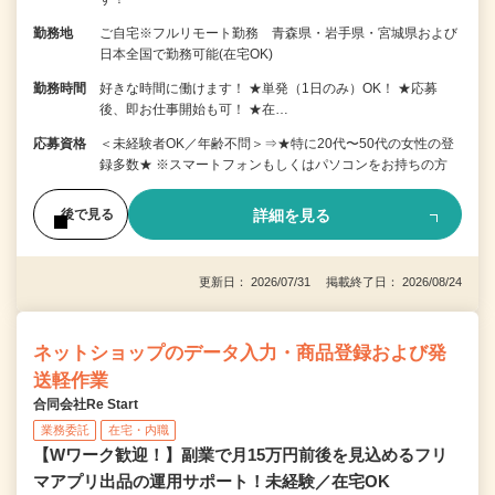
勤務地
ご自宅※フルリモート勤務 青森県・岩手県・宮城県および
日本全国で勤務可能(在宅OK)
勤務時間
好きな時間に働けます！ ★単発（1日のみ）OK！ ★応募
後、即お仕事開始も可！ ★在…
応募資格
＜未経験者OK／年齢不問＞⇒★特に20代〜50代の女性の登
録多数★ ※スマートフォンもしくはパソコンをお持ちの方
詳細を見る
後で見る
更新日： 2026/07/31 掲載終了日： 2026/08/24
ネットショップのデータ入力・商品登録および発
送軽作業
合同会社Re Start
業務委託
在宅・内職
【Wワーク歓迎！】副業で月15万円前後を見込めるフリ
マアプリ出品の運用サポート！未経験／在宅OK