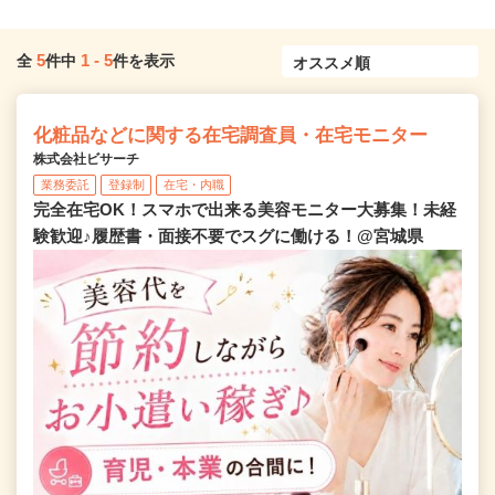
5
1
-
5
全
件中
件を表示
化粧品などに関する在宅調査員・在宅モニター
株式会社ビサーチ
業務委託
登録制
在宅・内職
完全在宅OK！スマホで出来る美容モニター大募集！未経
験歓迎♪履歴書・面接不要でスグに働ける！@宮城県