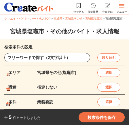
後で見る
閲覧履歴
会員登録
メニュー
クリエイトバイト・パート求人TOP
＞
宮城県
＞
宮城県その他
＞
宮城県塩竈市
＞
宮城県塩竈市・そ
宮城県塩竈市・その他のバイト・求人情報
検索条件の設定
絞り込む
エリア
宮城県その他(塩竈市)
選択
職種
指定しない
選択
条件
業務委託
選択
5
検索条件を保存
全
件ヒットしました