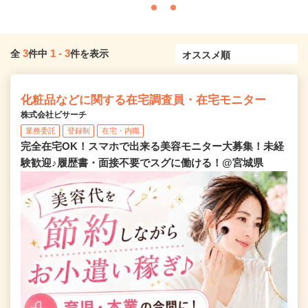
3
1
-
3
全
件中
件を表示
化粧品などに関する在宅調査員・在宅モニター
株式会社ビサーチ
業務委託
登録制
在宅・内職
完全在宅OK！スマホで出来る美容モニター大募集！未経
験歓迎♪履歴書・面接不要でスグに働ける！@宮城県