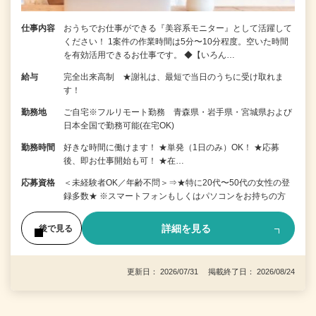
仕事内容
おうちでお仕事ができる『美容系モニター』として活躍して
ください！ 1案件の作業時間は5分〜10分程度。空いた時間
を有効活用できるお仕事です。 ◆【いろん…
給与
完全出来高制 ★謝礼は、最短で当日のうちに受け取れま
す！
勤務地
ご自宅※フルリモート勤務 青森県・岩手県・宮城県および
日本全国で勤務可能(在宅OK)
勤務時間
好きな時間に働けます！ ★単発（1日のみ）OK！ ★応募
後、即お仕事開始も可！ ★在…
応募資格
＜未経験者OK／年齢不問＞⇒★特に20代〜50代の女性の登
録多数★ ※スマートフォンもしくはパソコンをお持ちの方
詳細を見る
後で見る
更新日： 2026/07/31 掲載終了日： 2026/08/24