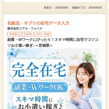
更新日： 2026/08/05 掲載終了日： 2026/08/30
化粧品・サプリの在宅データ入力
株式会社リアル・フェイス
業務委託
登録制
在宅・内職
副業・Wワークにぴったり！スキマ時間に自宅でコツコ
ツお小遣い稼ぎ♪＜宮城県＞