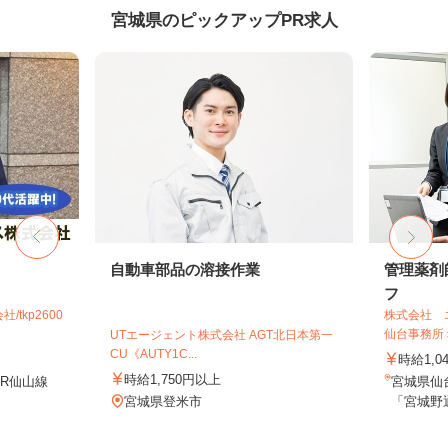
宮城県のピックアップPR求人
自動車部品の溶接作業
管理薬剤
フ
tkp2600
株式会社 
仙台事務所
UTエージェント株式会社 AGT北日本第一
CU《AUTY1C...
時給1,0
時給1,750円以上
JR仙山線
宮城県仙
宮城県登米市
「宮城野通