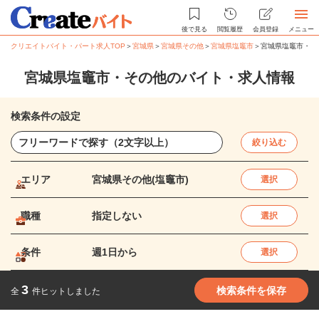
後で見る
閲覧履歴
会員登録
メニュー
クリエイトバイト・パート求人TOP
＞
宮城県
＞
宮城県その他
＞
宮城県塩竈市
＞
宮城県塩竈市・そ
宮城県塩竈市・その他のバイト・求人情報
検索条件の設定
絞り込む
エリア
宮城県その他(塩竈市)
選択
職種
指定しない
選択
条件
週1日から
選択
3
検索条件を保存
全
件ヒットしました