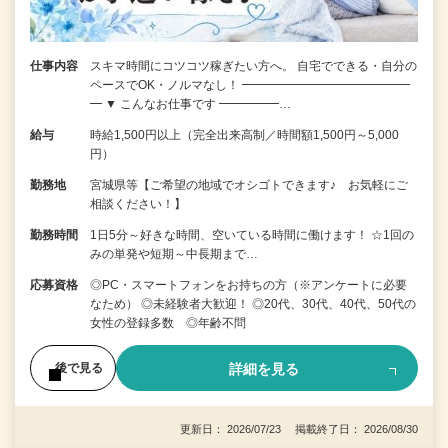
仕事内容
スキマ時間にコツコツ稼ぎたい方へ。 自宅でできる・自分の
ペースでOK・ノルマなし！ ━━━━━━━━━━━━━━
━ ▼ こんなお仕事です ━━━━━…
給与
時給1,500円以上（完全出来高制／時間額1,500円～5,000
円）
勤務地
宮城県等【ご希望の地域でオシゴトできます♪ お気軽にご
相談ください！】
勤務時間
1日5分～好きな時間、空いている時間に働けます！ ☆1回の
みの単発や短期～中長期まで…
応募資格
◎PC・スマートフォンをお持ちの方（※アンケートに必要
なため） ◎未経験者大歓迎！ ◎20代、30代、40代、50代の
女性の登録多数 ◎年齢不問
詳細を見る
後で見る
更新日： 2026/07/23 掲載終了日： 2026/08/30