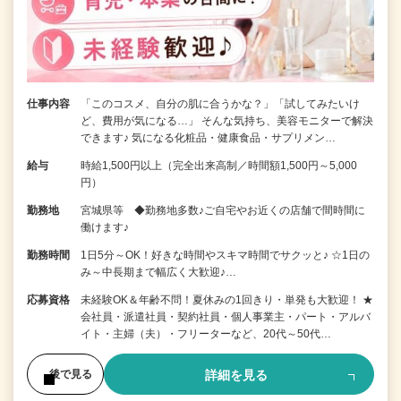
仕事内容
「このコスメ、自分の肌に合うかな？」「試してみたいけ
ど、費用が気になる…」 そんな気持ち、美容モニターで解決
できます♪ 気になる化粧品・健康食品・サプリメン…
給与
時給1,500円以上（完全出来高制／時間額1,500円～5,000
円）
勤務地
宮城県等 ◆勤務地多数♪ご自宅やお近くの店舗で間時間に
働けます♪
勤務時間
1日5分～OK！好きな時間やスキマ時間でサクッと♪ ☆1日の
み～中長期まで幅広く大歓迎♪…
応募資格
未経験OK＆年齢不問！夏休みの1回きり・単発も大歓迎！ ★
会社員・派遣社員・契約社員・個人事業主・パート・アルバ
イト・主婦（夫）・フリーターなど、20代～50代…
詳細を見る
後で見る