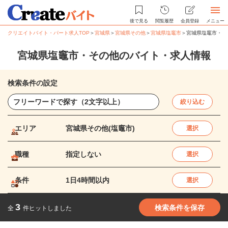
後で見る
閲覧履歴
会員登録
メニュー
クリエイトバイト・パート求人TOP
＞
宮城県
＞
宮城県その他
＞
宮城県塩竈市
＞
宮城県塩竈市・そ
宮城県塩竈市・その他のバイト・求人情報
検索条件の設定
絞り込む
エリア
宮城県その他(塩竈市)
選択
職種
指定しない
選択
条件
1日4時間以内
選択
3
検索条件を保存
全
件ヒットしました