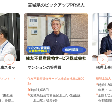
宮城県のピックアップPR求人
事務スタッ
マンションの管理員
税理士事
税理士法人
ジメント ＜
住友不動産建物サービス株式会社/tkp2600
2a
時給1,3
時給1,038円
年数・ス
（東西線
宮城県仙台市青葉区北山/JR仙山線
全国どこ
、各線...
「北山駅」徒歩9分
47都道