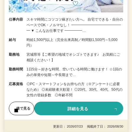
仕事内容
スキマ時間にコツコツ稼ぎたい方へ。 自宅でできる・自分の
ペースでOK・ノルマなし！ ━━━━━━━━━━━━━━
━ ▼ こんなお仕事です ━━━━━…
給与
時給1,500円以上（完全出来高制／時間額1,500円～5,000
円）
勤務地
宮城県等【ご希望の地域でオシゴトできます♪ お気軽にご
相談ください！】
勤務時間
1日5分～好きな時間、空いている時間に働けます！ ☆1回の
みの単発や短期～中長期まで…
応募資格
◎PC・スマートフォンをお持ちの方（※アンケートに必要
なため） ◎未経験者大歓迎！ ◎20代、30代、40代、50代の
女性の登録多数 ◎年齢不問
詳細を見る
後で見る
更新日： 2026/07/23 掲載終了日： 2026/08/30