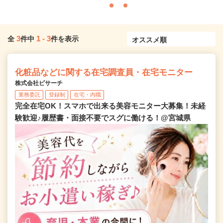
3
1
-
3
全
件中
件を表示
化粧品などに関する在宅調査員・在宅モニター
株式会社ビサーチ
業務委託
登録制
在宅・内職
完全在宅OK！スマホで出来る美容モニター大募集！未経
験歓迎♪履歴書・面接不要でスグに働ける！@宮城県