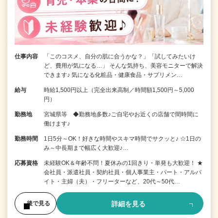
仕事内容
「このコスメ、自分の肌に合うかな？」「試してみたいけ
ど、費用が気になる…」 そんな気持ち、美容モニターで解決
できます♪ 気になる化粧品・健康食品・サプリメン…
給与
時給1,500円以上（完全出来高制／時間額1,500円～5,000
円）
勤務地
宮城県等 ◆勤務地多数♪ご自宅やお近くの店舗で間時間に
働けます♪
勤務時間
1日5分～OK！好きな時間やスキマ時間でサクッと♪ ☆1日の
み～中長期まで幅広く大歓迎♪…
応募資格
未経験OK＆年齢不問！夏休みの1回きり・単発も大歓迎！ ★
会社員・派遣社員・契約社員・個人事業主・パート・アルバ
イト・主婦（夫）・フリーターなど、20代～50代…
詳細を見る
後で見る