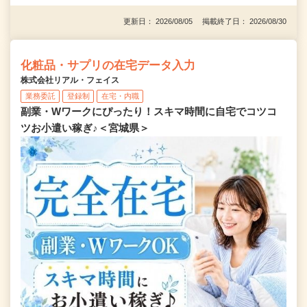
更新日： 2026/08/05 掲載終了日： 2026/08/30
化粧品・サプリの在宅データ入力
株式会社リアル・フェイス
業務委託
登録制
在宅・内職
副業・Wワークにぴったり！スキマ時間に自宅でコツコ
ツお小遣い稼ぎ♪＜宮城県＞