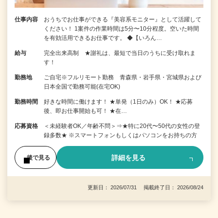
仕事内容
おうちでお仕事ができる『美容系モニター』として活躍して
ください！ 1案件の作業時間は5分〜10分程度。空いた時間
を有効活用できるお仕事です。 ◆【いろん…
給与
完全出来高制 ★謝礼は、最短で当日のうちに受け取れま
す！
勤務地
ご自宅※フルリモート勤務 青森県・岩手県・宮城県および
日本全国で勤務可能(在宅OK)
勤務時間
好きな時間に働けます！ ★単発（1日のみ）OK！ ★応募
後、即お仕事開始も可！ ★在…
応募資格
＜未経験者OK／年齢不問＞⇒★特に20代〜50代の女性の登
録多数★ ※スマートフォンもしくはパソコンをお持ちの方
詳細を見る
後で見る
更新日： 2026/07/31 掲載終了日： 2026/08/24