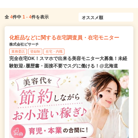
4
1
-
4
全
件中
件を表示
化粧品などに関する在宅調査員・在宅モニター
株式会社ビサーチ
業務委託
登録制
在宅・内職
完全在宅OK！スマホで出来る美容モニター大募集！未経
験歓迎♪履歴書・面接不要でスグに働ける！@北海道