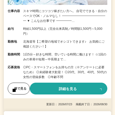
仕事内容
スキマ時間にコツコツ稼ぎたい方へ。 自宅でできる・自分の
ペースでOK・ノルマなし！ ━━━━━━━━━━━━━━
━ ▼ こんなお仕事です ━━━━━…
給与
時給1,500円以上（完全出来高制／時間額1,500円～5,000
円）
勤務地
北海道等【ご希望の地域でオシゴトできます♪ お気軽にご
相談ください！】
勤務時間
1日5分～好きな時間、空いている時間に働けます！ ☆1回の
みの単発や短期～中長期まで…
応募資格
◎PC・スマートフォンをお持ちの方（※アンケートに必要
なため） ◎未経験者大歓迎！ ◎20代、30代、40代、50代の
女性の登録多数 ◎年齢不問
詳細を見る
後で見る
更新日： 2026/07/23 掲載終了日： 2026/08/30