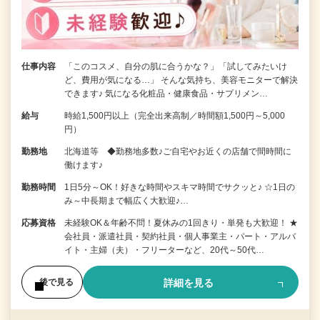
仕事内容
「このコスメ、自分の肌に合うかな？」「試してみたいけ
ど、費用が気になる…」 そんな気持ち、美容モニターで解決
できます♪ 気になる化粧品・健康食品・サプリメン…
給与
時給1,500円以上（完全出来高制／時間額1,500円～5,000
円）
勤務地
北海道等 ◆勤務地多数♪ご自宅やお近くの店舗で間時間に
働けます♪
勤務時間
1日5分～OK！好きな時間やスキマ時間でサクッと♪ ☆1日の
み～中長期まで幅広く大歓迎♪…
応募資格
未経験OK＆年齢不問！夏休みの1回きり・単発も大歓迎！ ★
会社員・派遣社員・契約社員・個人事業主・パート・アルバ
イト・主婦（夫）・フリーターなど、20代～50代…
詳細を見る
後で見る