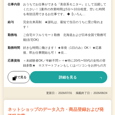
仕事内容
おうちでお仕事ができる『美容系モニター』として活躍して
ください！ 1案件の作業時間は5分〜10分程度。空いた時間
を有効活用できるお仕事です。 ◆【いろん…
給与
完全出来高制 ★謝礼は、最短で当日のうちに受け取れま
す！
勤務地
ご自宅※フルリモート勤務 北海道および日本全国で勤務可
能(在宅OK)
勤務時間
好きな時間に働けます！ ★単発（1日のみ）OK！ ★応募
後、即お仕事開始も可！ ★在…
応募資格
＜未経験者OK／年齢不問＞⇒★特に20代〜50代の女性の登
録多数★ ※スマートフォンもしくはパソコンをお持ちの方
詳細を見る
後で見る
更新日： 2026/07/31 掲載終了日： 2026/08/24
ネットショップのデータ入力・商品登録および発