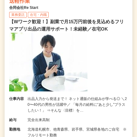
送軽作業
合同会社Re Start
業務委託
在宅・内職
【Wワーク歓迎！】副業で月15万円前後を見込めるフリ
マアプリ出品の運用サポート！未経験／在宅OK
仕事内容
出品入力から発送まで！ ネット通販の仕組みが学べる◎ ＼2
0〜40代の男性が活躍中／ 「毎月の給料に“あと少し”プラス
したい！」 ⇒そんな〈目標〉を…
給与
完全出来高制
勤務地
北海道札幌市、他青森県、岩手県、宮城県各地のご自宅 ※
フルリモート勤務