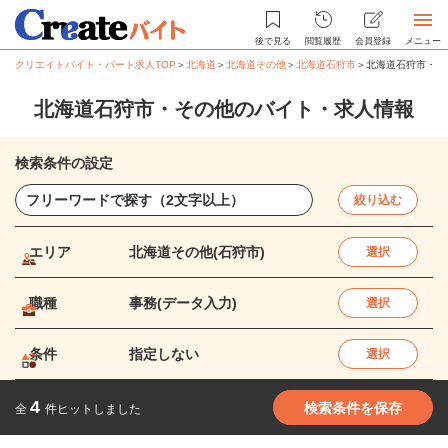
後で見る
閲覧履歴
会員登録
メニュー
クリエイトバイト・パート求人TOP
＞
北海道
＞
北海道その他
＞
北海道石狩市
＞
北海道石狩市・そ
北海道石狩市・その他のバイト・求人情報
検索条件の設定
絞り込む
エリア
北海道その他(石狩市)
選択
職種
事務(データ入力)
選択
条件
指定しない
選択
4
検索条件を保存
全
件ヒットしました