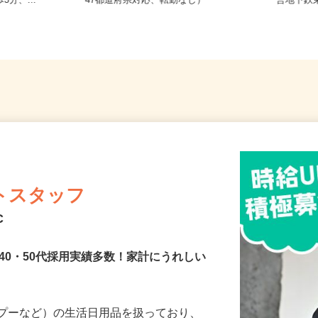
条東/地下鉄
全国どこからでも在宅勤務OK（全国
北海道
3分、...
47都道府県対応、転勤なし）
営地下鉄
トスタッフ
C
40・50代採用実績多数！家計にうれしい