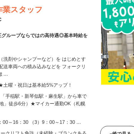
作業スタッフ
C
王グループならではの高待遇◎基本時給を
（洗剤やシャンプーなど）を はじめとす
配送車両への積み込みなどを フォークリ
きま…
以上 ★土曜・祝日は基本給5%アップ！
-6（「手稲駅・新琴似駅・麻生駅」から車で
団地」徒歩6分）★マイカー通勤OK（札幌