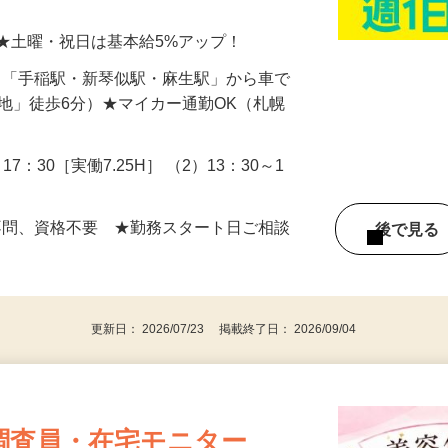
じて、花王製品の仕分け作業を行っていた
倉庫にてシャンプーや洗剤の様々な日用品
…
以上 ★土曜・祝日は基本給5%アップ！
-6（「手稲駅・新琴似駅・麻生駅」から車で
団地」徒歩6分）★マイカー通勤OK（札幌
17：30［実働7.25H］ （2）13：30～1
不問、資格不要 ★勤務スタート日ご相談
後で見
更新日： 2026/07/23 掲載終了日： 2026/09/04