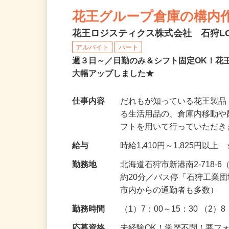
NEW
花王グループ倉庫の構内
花王ロジスティクス株式会社 石狩L
アルバイト
パート
週３日～／日勤のみ＆シフト固定OK！花
大幅アップしました★
仕事内容
だれもが知っている花王製品
る生活用品の、倉庫内移動や
フトを用いて行っていただ
給与
時給1,410円～1,825円
勤務地
北海道石狩市新港南2-718
約20分／バス停「石狩工業
市内からの通勤者も多数）