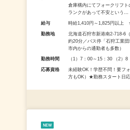
仕事内容
主に花王製品（洗剤やシャ
倉庫構内にてフォークリフト
ランクがあって不安という
給与
時給1,410円～1,825円
勤務地
北海道石狩市新港南2-718
約20分／バス停「石狩工業
市内からの通勤者も多数）
勤務時間
（1）7：00～15：30 （2）8
応募資格
未経験OK！学歴不問！要フ
方もOK）★勤務スタート日