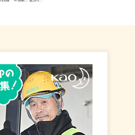
札幌市西区山の手6条/札幌市
北海道札幌市中央区北四条東/地下鉄
東西線「琴似駅」徒歩1...
南北線「さっぽろ駅」徒歩3分、...