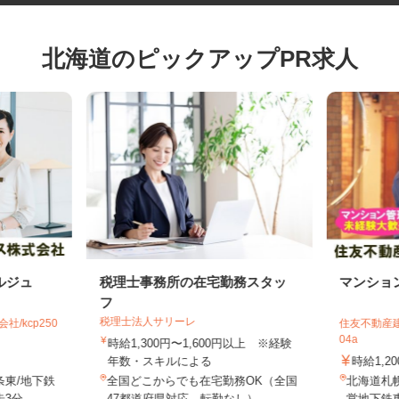
北海道のピックアップPR求人
ルジュ
税理士事務所の在宅勤務スタッ
マンシ
フ
税理士法人サリーレ
社/kcp250
住友不動産
04a
時給1,300円〜1,600円以上 ※経験
年数・スキルによる
時給1,