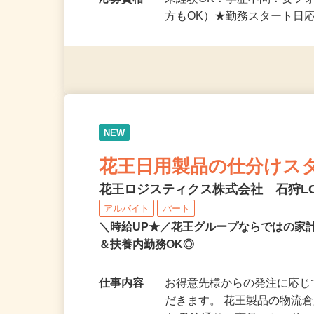
勤務時間
（1）7：00～15：30 （2）8
応募資格
未経験OK！学歴不問！要フ
方もOK）★勤務スタート日
NEW
花王日用製品の仕分けス
花王ロジスティクス株式会社 石狩L
アルバイト
パート
＼時給UP★／花王グループならではの家
＆扶養内勤務OK◎