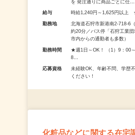
仕事内容
お得意先様からの発注に応
だきます。 花王製品の物流
を 発注通りに商品ごとに仕
給与
時給1,240円～1,625円
勤務地
北海道石狩市新港南2-718
約20分／バス停「石狩工業
市内からの通勤者も多数）
勤務時間
★週1日～OK！ （1）9：00～
8…
応募資格
未経験OK、年齢不問、学歴
ください！