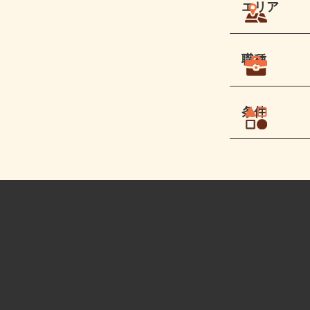
エリア
職種
条件