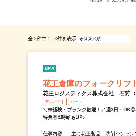
北海道札幌市西区山の手6条/札幌市
北海道札幌市中央区北四
営地下鉄東西線「琴似駅」徒歩1...
南北線「さっぽろ駅」徒歩
全
8
件中
1
-
8
件を表示
NEW
花王倉庫のフォークリフ
花王ロジスティクス株式会社 石狩L
アルバイト
パート
＼未経験・ブランク歓迎！／週3日～OK◎
特典有&時給もUP♪