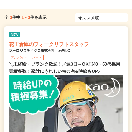
3
1
-
3
全
件中
件を表示
NEW
花王倉庫のフォークリフトスタッフ
花王ロジスティクス株式会社 石狩LC
アルバイト
パート
＼未経験・ブランク歓迎！／週3日～OK◎40・50代採用
実績多数！家計にうれしい特典有&時給もUP♪