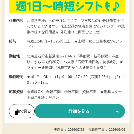
仕事内容
お得意先様からの発注に応じて、花王製品の仕分け作業を行
っていただきます。 花王製品の物流倉庫にてシャンプーや洗
剤の様々な日用品を 発注通りに商品ごとに仕…
給与
時給1,240円～1,625円以上 ★土曜・祝日は基本給5%アッ
プ！
勤務地
北海道石狩市新港南2-718-6（「手稲駅・新琴似駅・麻生
駅」から車で約20分／バス停「石狩工業団地」徒歩6分）★
マイカー通勤OK（札幌市内からの通勤者も多数）
勤務時間
★週1日～OK！ （1）9：00～17：30［実働7.25H］ （2）1
3：30～18…
応募資格
未経験OK、年齢不問、学歴不問、資格不要 ★勤務スター
ト日ご相談ください！
詳細を見る
後で見る
更新日： 2026/07/23 掲載終了日： 2026/09/04