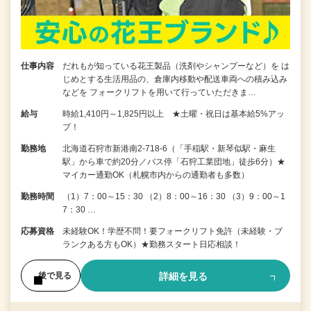
仕事内容
だれもが知っている花王製品（洗剤やシャンプーなど）を は
じめとする生活用品の、倉庫内移動や配送車両への積み込み
などを フォークリフトを用いて行っていただきま…
給与
時給1,410円～1,825円以上 ★土曜・祝日は基本給5%アッ
プ！
勤務地
北海道石狩市新港南2-718-6（「手稲駅・新琴似駅・麻生
駅」から車で約20分／バス停「石狩工業団地」徒歩6分）★
マイカー通勤OK（札幌市内からの通勤者も多数）
勤務時間
（1）7：00～15：30 （2）8：00～16：30 （3）9：00～1
7：30 …
応募資格
未経験OK！学歴不問！要フォークリフト免許（未経験・ブ
ランクある方もOK）★勤務スタート日応相談！
詳細を見る
後で見る