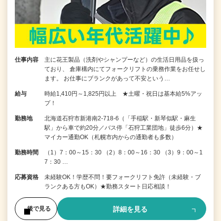
仕事内容
主に花王製品（洗剤やシャンプーなど）の生活日用品を扱っ
ており、 倉庫構内にてフォークリフトの乗務作業をお任せし
ます。 お仕事にブランクがあって不安という…
給与
時給1,410円～1,825円以上 ★土曜・祝日は基本給5%アッ
プ！
勤務地
北海道石狩市新港南2-718-6（「手稲駅・新琴似駅・麻生
駅」から車で約20分／バス停「石狩工業団地」徒歩6分）★
マイカー通勤OK（札幌市内からの通勤者も多数）
勤務時間
（1）7：00～15：30 （2）8：00～16：30 （3）9：00～1
7：30 …
応募資格
未経験OK！学歴不問！要フォークリフト免許（未経験・ブ
ランクある方もOK）★勤務スタート日応相談！
詳細を見る
後で見る