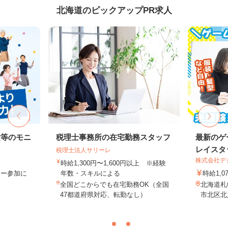
北海道のピックアップPR求人
験等のモニ
税理士事務所の在宅勤務スタッフ
最新のゲ
レイスタ
税理士法人サリーレ
株式会社デジ
時給1,300円〜1,600円以上 ※経験
ター参加に
年数・スキルによる
時給1,0
全国どこからでも在宅勤務OK（全国
北海道札
47都道府県対応、転勤なし）
市北区北