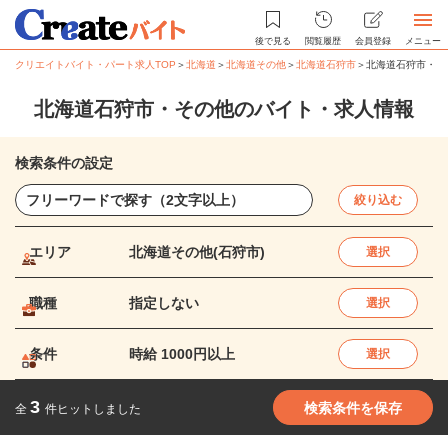
後で見る
閲覧履歴
会員登録
メニュー
クリエイトバイト・パート求人TOP
＞
北海道
＞
北海道その他
＞
北海道石狩市
＞
北海道石狩市・そ
北海道石狩市・その他のバイト・求人情報
検索条件の設定
絞り込む
エリア
北海道その他(石狩市)
選択
職種
指定しない
選択
条件
時給 1000円以上
選択
3
検索条件を保存
全
件ヒットしました