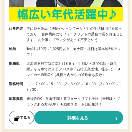
仕事内容
主に花王製品（洗剤やシャンプーなど）の生活日用品を扱っ
ており、 倉庫構内にてフォークリフトの乗務作業をお任せし
ます。 お仕事にブランクがあって不安という…
給与
時給1,410円～1,825円以上 ★土曜・祝日は基本給5%アッ
プ！
勤務地
北海道石狩市新港南2-718-6（「手稲駅・新琴似駅・麻生
駅」から車で約20分／バス停「石狩工業団地」徒歩6分）★
マイカー通勤OK（札幌市内からの通勤者も多数）
勤務時間
（1）7：00～15：30 （2）8：00～16：30 （3）9：00～1
7：30 …
応募資格
未経験OK！学歴不問！要フォークリフト免許（未経験・ブ
ランクある方もOK）★勤務スタート日応相談！
詳細を見る
後で見る