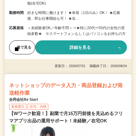
能(在宅OK)
勤務時間
好きな時間に働けます！ ★単発（1日のみ）OK！ ★応募
後、即お仕事開始も可！ ★在…
応募資格
＜未経験者OK／年齢不問＞⇒★特に20代〜50代の女性の登
録多数★ ※スマートフォンもしくはパソコンをお持ちの方
詳細を見る
後で見る
更新日： 2026/07/31 掲載終了日： 2026/08/24
ネットショップのデータ入力・商品登録および発
送軽作業
合同会社Re Start
業務委託
在宅・内職
【Wワーク歓迎！】副業で月15万円前後を見込めるフリ
マアプリ出品の運用サポート！未経験／在宅OK