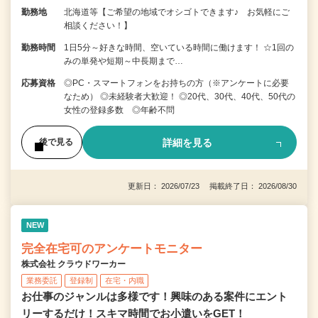
勤務地
北海道等【ご希望の地域でオシゴトできます♪ お気軽にご
相談ください！】
勤務時間
1日5分～好きな時間、空いている時間に働けます！ ☆1回の
みの単発や短期～中長期まで…
応募資格
◎PC・スマートフォンをお持ちの方（※アンケートに必要
なため） ◎未経験者大歓迎！ ◎20代、30代、40代、50代の
女性の登録多数 ◎年齢不問
詳細を見る
後で見る
更新日： 2026/07/23 掲載終了日： 2026/08/30
NEW
完全在宅可のアンケートモニター
株式会社 クラウドワーカー
業務委託
登録制
在宅・内職
お仕事のジャンルは多様です！興味のある案件にエント
リーするだけ！スキマ時間でお小遣いをGET！