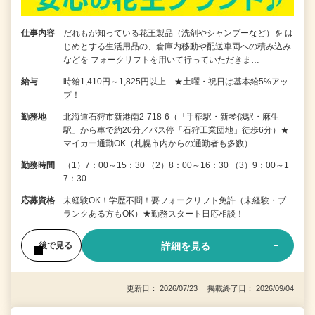
仕事内容
だれもが知っている花王製品（洗剤やシャンプーなど）を は
じめとする生活用品の、倉庫内移動や配送車両への積み込み
などを フォークリフトを用いて行っていただきま…
給与
時給1,410円～1,825円以上 ★土曜・祝日は基本給5%アッ
プ！
勤務地
北海道石狩市新港南2-718-6（「手稲駅・新琴似駅・麻生
駅」から車で約20分／バス停「石狩工業団地」徒歩6分）★
マイカー通勤OK（札幌市内からの通勤者も多数）
勤務時間
（1）7：00～15：30 （2）8：00～16：30 （3）9：00～1
7：30 …
応募資格
未経験OK！学歴不問！要フォークリフト免許（未経験・ブ
ランクある方もOK）★勤務スタート日応相談！
詳細を見る
後で見る
更新日： 2026/07/23 掲載終了日： 2026/09/04