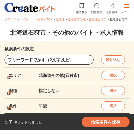
後で見る
閲覧履歴
会員登録
メニュー
クリエイトバイト・パート求人TOP
＞
北海道
＞
北海道その他
＞
北海道石狩市
＞
北海道石狩市・そ
北海道石狩市・その他のバイト・求人情報
検索条件の設定
絞り込む
エリア
北海道その他(石狩市)
選択
職種
指定しない
選択
条件
午後
選択
7
検索条件を保存
全
件ヒットしました