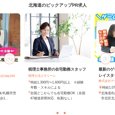
北海道のピックアップPR求人
税理士事務所の在宅勤務スタッフ
最新のゲ
レイスタ
税理士法人サリーレ
skp260
株式会社デジ
時給1,300円〜1,600円以上 ※経験
年数・スキルによる
時給1,0
条/札幌市営
全国どこからでも在宅勤務OK（全国
北海道札
...
47都道府県対応、転勤なし）
市北区北