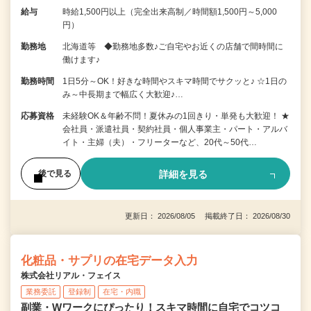
給与
時給1,500円以上（完全出来高制／時間額1,500円～5,000
円）
勤務地
北海道等 ◆勤務地多数♪ご自宅やお近くの店舗で間時間に
働けます♪
勤務時間
1日5分～OK！好きな時間やスキマ時間でサクッと♪ ☆1日の
み～中長期まで幅広く大歓迎♪…
応募資格
未経験OK＆年齢不問！夏休みの1回きり・単発も大歓迎！ ★
会社員・派遣社員・契約社員・個人事業主・パート・アルバ
イト・主婦（夫）・フリーターなど、20代～50代…
詳細を見る
後で見る
更新日： 2026/08/05 掲載終了日： 2026/08/30
化粧品・サプリの在宅データ入力
株式会社リアル・フェイス
業務委託
登録制
在宅・内職
副業・Wワークにぴったり！スキマ時間に自宅でコツコ