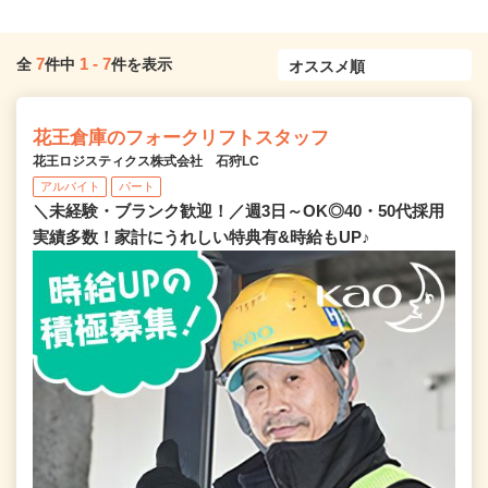
7
1
-
7
全
件中
件を表示
花王倉庫のフォークリフトスタッフ
花王ロジスティクス株式会社 石狩LC
アルバイト
パート
＼未経験・ブランク歓迎！／週3日～OK◎40・50代採用
実績多数！家計にうれしい特典有&時給もUP♪