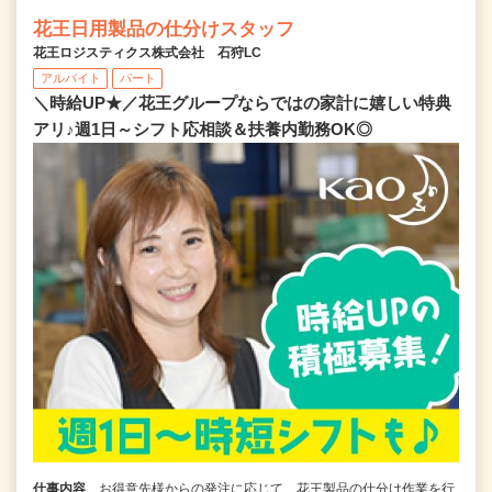
花王日用製品の仕分けスタッフ
花王ロジスティクス株式会社 石狩LC
アルバイト
パート
＼時給UP★／花王グループならではの家計に嬉しい特典
アリ♪週1日～シフト応相談＆扶養内勤務OK◎
仕事内容
お得意先様からの発注に応じて、花王製品の仕分け作業を行