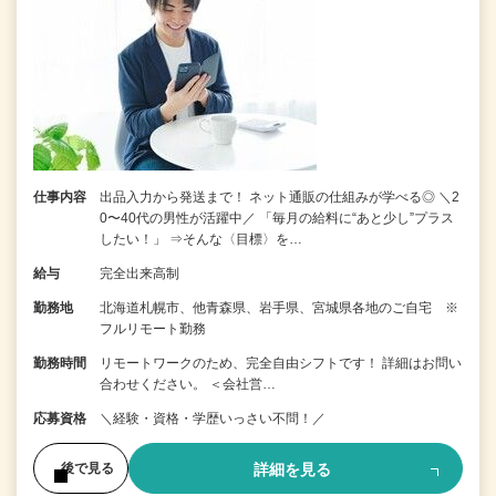
仕事内容
出品入力から発送まで！ ネット通販の仕組みが学べる◎ ＼2
0〜40代の男性が活躍中／ 「毎月の給料に“あと少し”プラス
したい！」 ⇒そんな〈目標〉を…
給与
完全出来高制
勤務地
北海道札幌市、他青森県、岩手県、宮城県各地のご自宅 ※
フルリモート勤務
勤務時間
リモートワークのため、完全自由シフトです！ 詳細はお問い
合わせください。 ＜会社営…
応募資格
＼経験・資格・学歴いっさい不問！／
詳細を見る
後で見る