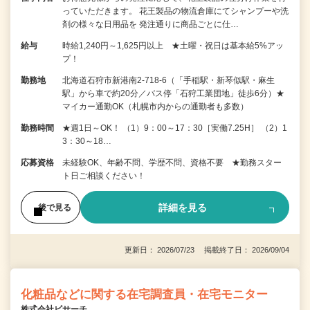
っていただきます。 花王製品の物流倉庫にてシャンプーや洗
剤の様々な日用品を 発注通りに商品ごとに仕…
給与
時給1,240円～1,625円以上 ★土曜・祝日は基本給5%アッ
プ！
勤務地
北海道石狩市新港南2-718-6（「手稲駅・新琴似駅・麻生
駅」から車で約20分／バス停「石狩工業団地」徒歩6分）★
マイカー通勤OK（札幌市内からの通勤者も多数）
勤務時間
★週1日～OK！ （1）9：00～17：30［実働7.25H］ （2）1
3：30～18…
応募資格
未経験OK、年齢不問、学歴不問、資格不要 ★勤務スター
ト日ご相談ください！
詳細を見る
後で見る
更新日： 2026/07/23 掲載終了日： 2026/09/04
化粧品などに関する在宅調査員・在宅モニター
株式会社ビサーチ