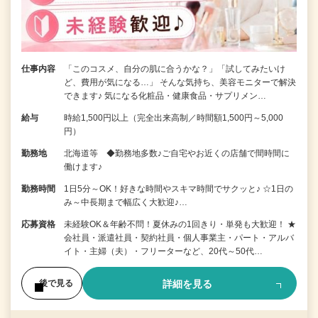
仕事内容
「このコスメ、自分の肌に合うかな？」「試してみたいけ
ど、費用が気になる…」 そんな気持ち、美容モニターで解決
できます♪ 気になる化粧品・健康食品・サプリメン…
給与
時給1,500円以上（完全出来高制／時間額1,500円～5,000
円）
勤務地
北海道等 ◆勤務地多数♪ご自宅やお近くの店舗で間時間に
働けます♪
勤務時間
1日5分～OK！好きな時間やスキマ時間でサクッと♪ ☆1日の
み～中長期まで幅広く大歓迎♪…
応募資格
未経験OK＆年齢不問！夏休みの1回きり・単発も大歓迎！ ★
会社員・派遣社員・契約社員・個人事業主・パート・アルバ
イト・主婦（夫）・フリーターなど、20代～50代…
詳細を見る
後で見る