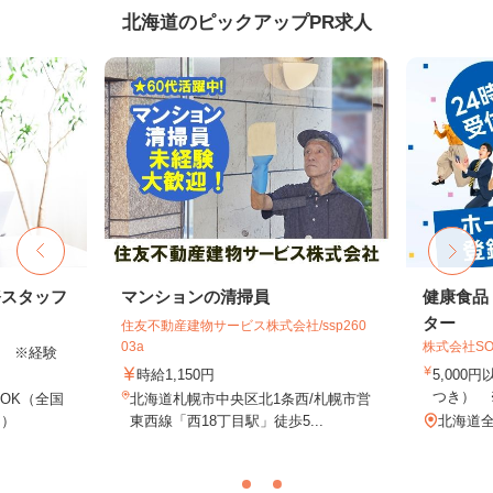
北海道のピックアップPR求人
務スタッフ
マンションの清掃員
健康食品
ター
住友不動産建物サービス株式会社/ssp260
03a
株式会社SO
以上 ※経験
時給1,150円
5,000
つき） 
OK（全国
北海道札幌市中央区北1条西/札幌市営
し）
東西線「西18丁目駅」徒歩5...
北海道