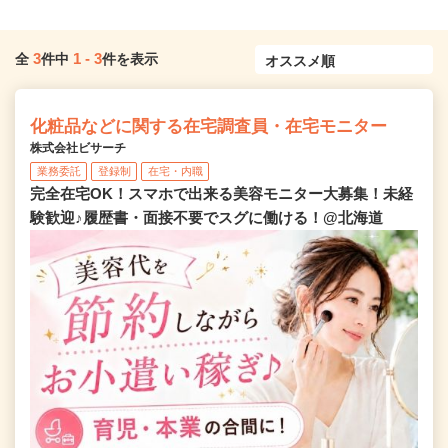
3
1
-
3
全
件中
件を表示
化粧品などに関する在宅調査員・在宅モニター
株式会社ビサーチ
業務委託
登録制
在宅・内職
完全在宅OK！スマホで出来る美容モニター大募集！未経
験歓迎♪履歴書・面接不要でスグに働ける！@北海道