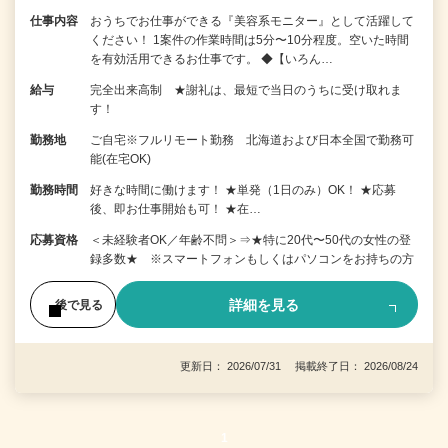
仕事内容
おうちでお仕事ができる『美容系モニター』として活躍して
ください！ 1案件の作業時間は5分〜10分程度。空いた時間
を有効活用できるお仕事です。 ◆【いろん…
給与
完全出来高制 ★謝礼は、最短で当日のうちに受け取れま
す！
勤務地
ご自宅※フルリモート勤務 北海道および日本全国で勤務可
能(在宅OK)
勤務時間
好きな時間に働けます！ ★単発（1日のみ）OK！ ★応募
後、即お仕事開始も可！ ★在…
応募資格
＜未経験者OK／年齢不問＞⇒★特に20代〜50代の女性の登
録多数★ ※スマートフォンもしくはパソコンをお持ちの方
詳細を見る
後で見る
更新日： 2026/07/31 掲載終了日： 2026/08/24
1