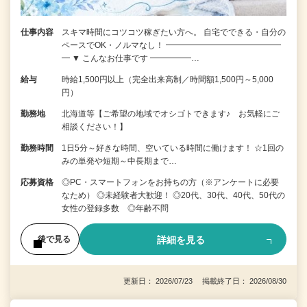
仕事内容
スキマ時間にコツコツ稼ぎたい方へ。 自宅でできる・自分の
ペースでOK・ノルマなし！ ━━━━━━━━━━━━━━
━ ▼ こんなお仕事です ━━━━━…
給与
時給1,500円以上（完全出来高制／時間額1,500円～5,000
円）
勤務地
北海道等【ご希望の地域でオシゴトできます♪ お気軽にご
相談ください！】
勤務時間
1日5分～好きな時間、空いている時間に働けます！ ☆1回の
みの単発や短期～中長期まで…
応募資格
◎PC・スマートフォンをお持ちの方（※アンケートに必要
なため） ◎未経験者大歓迎！ ◎20代、30代、40代、50代の
女性の登録多数 ◎年齢不問
詳細を見る
後で見る
更新日： 2026/07/23 掲載終了日： 2026/08/30