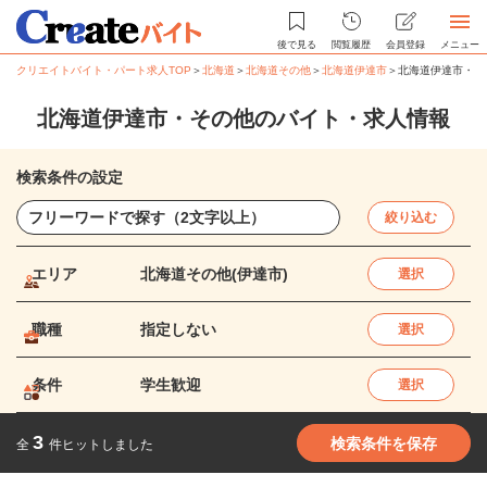
後で見る
閲覧履歴
会員登録
メニュー
クリエイトバイト・パート求人TOP
＞
北海道
＞
北海道その他
＞
北海道伊達市
＞
北海道伊達市・そ
北海道伊達市・その他のバイト・求人情報
検索条件の設定
絞り込む
エリア
北海道その他(伊達市)
選択
職種
指定しない
選択
条件
学生歓迎
選択
3
検索条件を保存
全
件ヒットしました