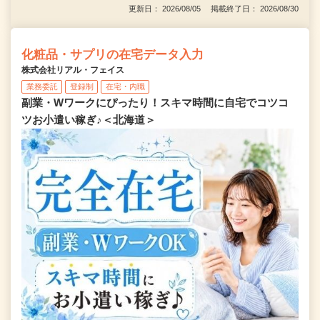
更新日： 2026/08/05 掲載終了日： 2026/08/30
化粧品・サプリの在宅データ入力
株式会社リアル・フェイス
業務委託
登録制
在宅・内職
副業・Wワークにぴったり！スキマ時間に自宅でコツコ
ツお小遣い稼ぎ♪＜北海道＞