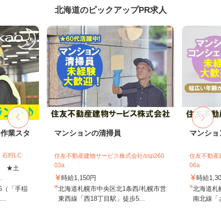
北海道のピックアップPR求人
内作業スタ
マンションの清掃員
マンショ
石狩LC
住友不動産建物サービス株式会社/ssp260
住友不動産建
03a
06a
上 ★土
.
時給1,150円
時給1,3
-6（「手稲
北海道札幌市中央区北1条西/札幌市営
北海道札
..
東西線「西18丁目駅」徒歩5...
南北線「さ