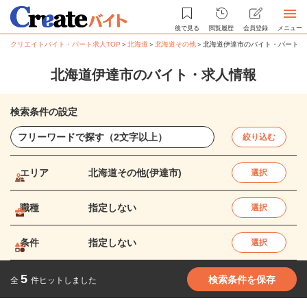
後で見る
閲覧履歴
会員登録
メニュー
クリエイトバイト・パート求人TOP
＞
北海道
＞
北海道その他
＞
北海道伊達市のバイト・パート求
北海道伊達市のバイト・求人情報
検索条件の設定
絞り込む
エリア
北海道その他(伊達市)
選択
職種
指定しない
選択
条件
指定しない
選択
5
検索条件を保存
全
件ヒットしました