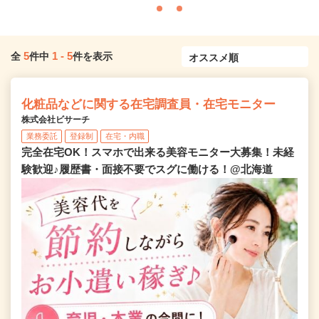
5
1
-
5
全
件中
件を表示
化粧品などに関する在宅調査員・在宅モニター
株式会社ビサーチ
業務委託
登録制
在宅・内職
完全在宅OK！スマホで出来る美容モニター大募集！未経
験歓迎♪履歴書・面接不要でスグに働ける！@北海道