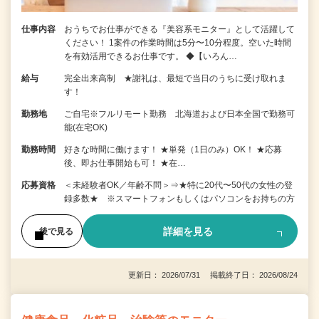
仕事内容
おうちでお仕事ができる『美容系モニター』として活躍して
ください！ 1案件の作業時間は5分〜10分程度。空いた時間
を有効活用できるお仕事です。 ◆【いろん…
給与
完全出来高制 ★謝礼は、最短で当日のうちに受け取れま
す！
勤務地
ご自宅※フルリモート勤務 北海道および日本全国で勤務可
能(在宅OK)
勤務時間
好きな時間に働けます！ ★単発（1日のみ）OK！ ★応募
後、即お仕事開始も可！ ★在…
応募資格
＜未経験者OK／年齢不問＞⇒★特に20代〜50代の女性の登
録多数★ ※スマートフォンもしくはパソコンをお持ちの方
詳細を見る
後で見る
更新日： 2026/07/31 掲載終了日： 2026/08/24