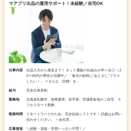
マアプリ出品の運用サポート！未経験／在宅OK
仕事内容
出品入力から発送まで！ ネット通販の仕組みが学べる◎ ＼2
0〜40代の男性が活躍中／ 「毎月の給料に“あと少し”プラス
したい！」 ⇒そんな〈目標〉を…
給与
完全出来高制
勤務地
北海道札幌市、他青森県、岩手県、宮城県各地のご自宅 ※
フルリモート勤務
勤務時間
リモートワークのため、完全自由シフトです！ 詳細はお問い
合わせください。 ＜会社営…
応募資格
＼経験・資格・学歴いっさい不問！／