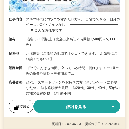
仕事内容
スキマ時間にコツコツ稼ぎたい方へ。 自宅でできる・自分の
ペースでOK・ノルマなし！ ━━━━━━━━━━━━━━
━ ▼ こんなお仕事です ━━━━━…
給与
時給1,500円以上（完全出来高制／時間額1,500円～5,000
円）
勤務地
北海道等【ご希望の地域でオシゴトできます♪ お気軽にご
相談ください！】
勤務時間
1日5分～好きな時間、空いている時間に働けます！ ☆1回の
みの単発や短期～中長期まで…
応募資格
◎PC・スマートフォンをお持ちの方（※アンケートに必要
なため） ◎未経験者大歓迎！ ◎20代、30代、40代、50代の
女性の登録多数 ◎年齢不問
詳細を見る
後で見る
更新日： 2026/07/23 掲載終了日： 2026/08/30