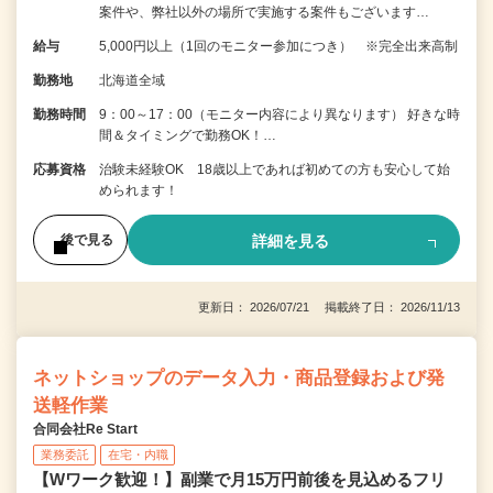
案件や、弊社以外の場所で実施する案件もございます…
給与
5,000円以上（1回のモニター参加につき） ※完全出来高制
勤務地
北海道全域
勤務時間
9：00～17：00（モニター内容により異なります） 好きな時
間＆タイミングで勤務OK！…
応募資格
治験未経験OK 18歳以上であれば初めての方も安心して始
められます！
詳細を見る
後で見る
更新日： 2026/07/21 掲載終了日： 2026/11/13
ネットショップのデータ入力・商品登録および発
送軽作業
合同会社Re Start
業務委託
在宅・内職
【Wワーク歓迎！】副業で月15万円前後を見込めるフリ