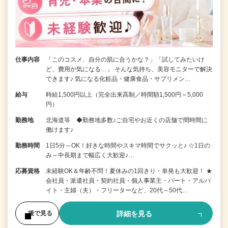
仕事内容
「このコスメ、自分の肌に合うかな？」「試してみたいけ
ど、費用が気になる…」 そんな気持ち、美容モニターで解決
できます♪ 気になる化粧品・健康食品・サプリメン…
給与
時給1,500円以上（完全出来高制／時間額1,500円～5,000
円）
勤務地
北海道等 ◆勤務地多数♪ご自宅やお近くの店舗で間時間に
働けます♪
勤務時間
1日5分～OK！好きな時間やスキマ時間でサクッと♪ ☆1日の
み～中長期まで幅広く大歓迎♪…
応募資格
未経験OK＆年齢不問！夏休みの1回きり・単発も大歓迎！ ★
会社員・派遣社員・契約社員・個人事業主・パート・アルバ
イト・主婦（夫）・フリーターなど、20代～50代…
詳細を見る
後で見る