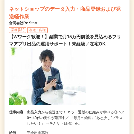
ネットショップのデータ入力・商品登録および発
送軽作業
合同会社Re Start
業務委託
在宅・内職
【Wワーク歓迎！】副業で月15万円前後を見込めるフリ
マアプリ出品の運用サポート！未経験／在宅OK
仕事内容
出品入力から発送まで！ ネット通販の仕組みが学べる◎ ＼2
0〜40代の男性が活躍中／ 「毎月の給料に“あと少し”プラス
したい！」 ⇒そんな〈目標〉を…
給与
完全出来高制