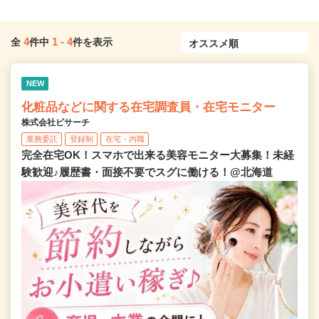
4
1
-
4
全
件中
件を表示
NEW
化粧品などに関する在宅調査員・在宅モニター
株式会社ビサーチ
業務委託
登録制
在宅・内職
完全在宅OK！スマホで出来る美容モニター大募集！未経
験歓迎♪履歴書・面接不要でスグに働ける！@北海道