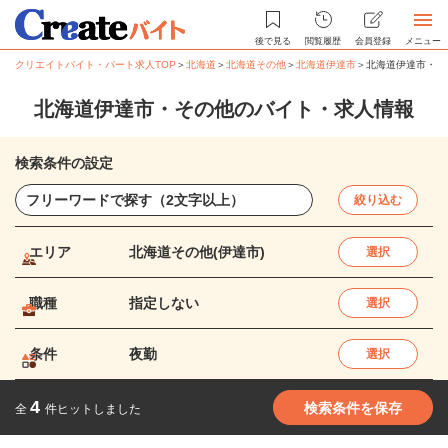
後で見る
閲覧履歴
会員登録
メニュー
クリエイトバイト・パート求人TOP
＞
北海道
＞
北海道その他
＞
北海道伊達市
＞
北海道伊達市・そ
北海道伊達市・その他のバイト・求人情報
検索条件の設定
絞り込む
エリア
北海道その他(伊達市)
選択
職種
指定しない
選択
条件
夜勤
選択
4
検索条件を保存
全
件ヒットしました