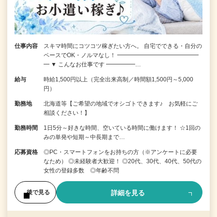
仕事内容
スキマ時間にコツコツ稼ぎたい方へ。 自宅でできる・自分の
ペースでOK・ノルマなし！ ━━━━━━━━━━━━━━
━ ▼ こんなお仕事です ━━━━━…
給与
時給1,500円以上（完全出来高制／時間額1,500円～5,000
円）
勤務地
北海道等【ご希望の地域でオシゴトできます♪ お気軽にご
相談ください！】
勤務時間
1日5分～好きな時間、空いている時間に働けます！ ☆1回の
みの単発や短期～中長期まで…
応募資格
◎PC・スマートフォンをお持ちの方（※アンケートに必要
なため） ◎未経験者大歓迎！ ◎20代、30代、40代、50代の
女性の登録多数 ◎年齢不問
詳細を見る
後で見る