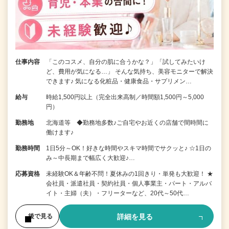
仕事内容
「このコスメ、自分の肌に合うかな？」「試してみたいけ
ど、費用が気になる…」 そんな気持ち、美容モニターで解決
できます♪ 気になる化粧品・健康食品・サプリメン…
給与
時給1,500円以上（完全出来高制／時間額1,500円～5,000
円）
勤務地
北海道等 ◆勤務地多数♪ご自宅やお近くの店舗で間時間に
働けます♪
勤務時間
1日5分～OK！好きな時間やスキマ時間でサクッと♪ ☆1日の
み～中長期まで幅広く大歓迎♪…
応募資格
未経験OK＆年齢不問！夏休みの1回きり・単発も大歓迎！ ★
会社員・派遣社員・契約社員・個人事業主・パート・アルバ
イト・主婦（夫）・フリーターなど、20代～50代…
詳細を見る
後で見る