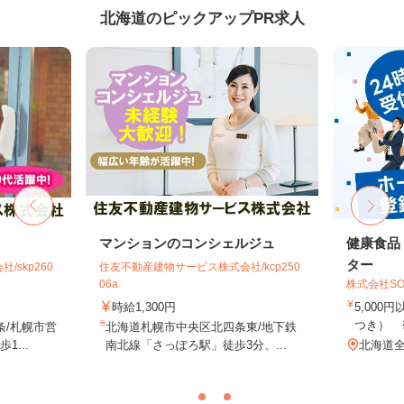
北海道のピックアップPR求人
マンションのコンシェルジュ
健康食品
ター
skp260
住友不動産建物サービス株式会社/kcp250
06a
株式会社SO
時給1,300円
5,000
つき） 
条/札幌市営
北海道札幌市中央区北四条東/地下鉄
...
南北線「さっぽろ駅」徒歩3分、...
北海道