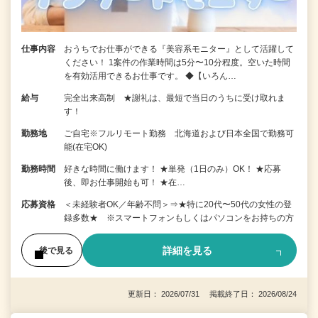
仕事内容
おうちでお仕事ができる『美容系モニター』として活躍して
ください！ 1案件の作業時間は5分〜10分程度。空いた時間
を有効活用できるお仕事です。 ◆【いろん…
給与
完全出来高制 ★謝礼は、最短で当日のうちに受け取れま
す！
勤務地
ご自宅※フルリモート勤務 北海道および日本全国で勤務可
能(在宅OK)
勤務時間
好きな時間に働けます！ ★単発（1日のみ）OK！ ★応募
後、即お仕事開始も可！ ★在…
応募資格
＜未経験者OK／年齢不問＞⇒★特に20代〜50代の女性の登
録多数★ ※スマートフォンもしくはパソコンをお持ちの方
詳細を見る
後で見る
更新日： 2026/07/31 掲載終了日： 2026/08/24