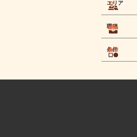
エリア
職種
条件