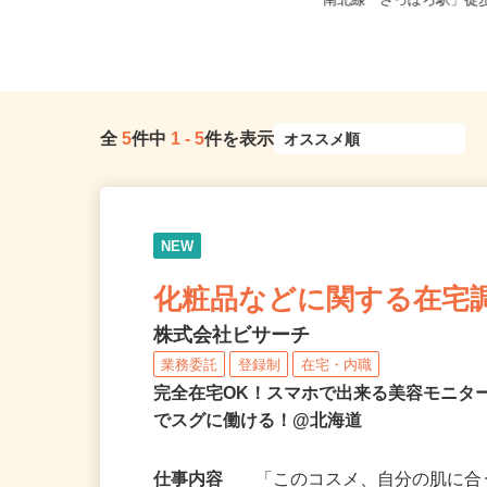
全国どこからでも在宅勤務OK（全国
北海道札幌市中央区北四
47都道府県対応、転勤なし）
南北線「さっぽろ駅」徒歩
全
5
件中
1
-
5
件を表示
NEW
化粧品などに関する在宅
株式会社ビサーチ
業務委託
登録制
在宅・内職
完全在宅OK！スマホで出来る美容モニタ
でスグに働ける！@北海道