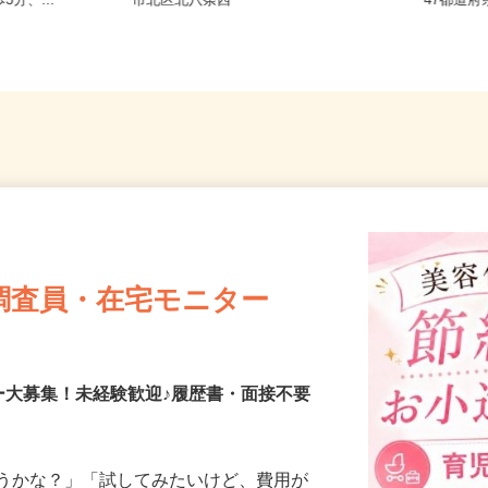
条東/地下鉄
北海道札幌市中央区北二条西、札幌
全国ど
3分、...
市北区北八条西
47都
調査員・在宅モニター
ー大募集！未経験歓迎♪履歴書・面接不要