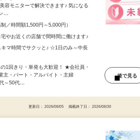
合うかな？」「試してみたいけど、費用が
、美容モニターで解決できます♪ 気になる
メン…
制／時間額1,500円～5,000円）
自宅やお近くの店舗で間時間に働けます♪
スキマ時間でサクッと♪ ☆1日のみ～中長
みの1回きり・単発も大歓迎！ ★会社員・
事業主・パート・アルバイト・主婦
後で見
代～50代…
更新日： 2026/08/05 掲載終了日： 2026/08/30