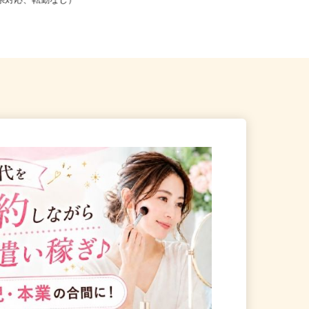
こからでも在宅勤務OK（全国
北海道札幌市中央区北四条東/地下鉄
道府県対応、転勤なし）
南北線「さっぽろ駅」徒歩3分、...