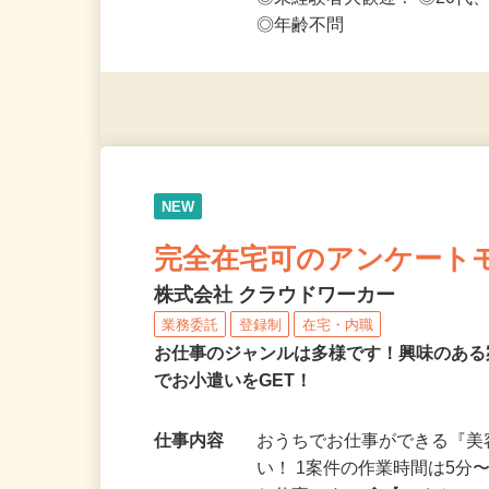
応募資格
◎PC・スマートフォンをお
◎未経験者大歓迎！ ◎20代
◎年齢不問
NEW
完全在宅可のアンケート
株式会社 クラウドワーカー
業務委託
登録制
在宅・内職
お仕事のジャンルは多様です！興味のあ
でお小遣いをGET！