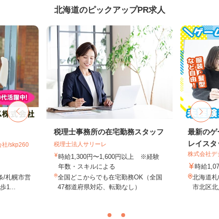
北海道のピックアップPR求人
税理士事務所の在宅勤務スタッフ
最新のゲ
レイスタ
税理士法人サリーレ
skp260
株式会社デジ
時給1,300円〜1,600円以上 ※経験
年数・スキルによる
時給1,0
条/札幌市営
全国どこからでも在宅勤務OK（全国
北海道札
...
47都道府県対応、転勤なし）
市北区北