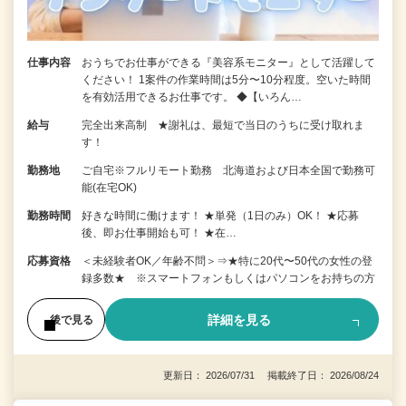
仕事内容
おうちでお仕事ができる『美容系モニター』として活躍して
ください！ 1案件の作業時間は5分〜10分程度。空いた時間
を有効活用できるお仕事です。 ◆【いろん…
給与
完全出来高制 ★謝礼は、最短で当日のうちに受け取れま
す！
勤務地
ご自宅※フルリモート勤務 北海道および日本全国で勤務可
能(在宅OK)
勤務時間
好きな時間に働けます！ ★単発（1日のみ）OK！ ★応募
後、即お仕事開始も可！ ★在…
応募資格
＜未経験者OK／年齢不問＞⇒★特に20代〜50代の女性の登
録多数★ ※スマートフォンもしくはパソコンをお持ちの方
詳細を見る
後で見る
更新日： 2026/07/31 掲載終了日： 2026/08/24