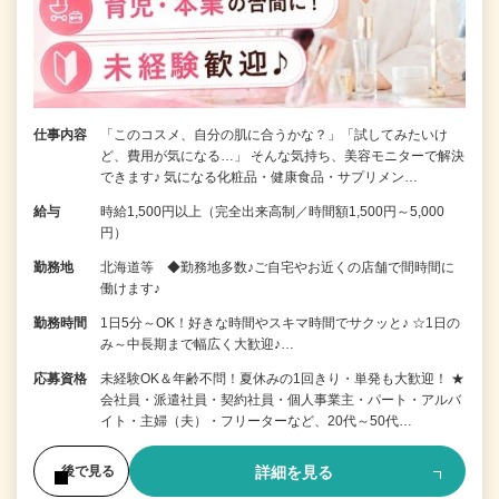
仕事内容
「このコスメ、自分の肌に合うかな？」「試してみたいけ
ど、費用が気になる…」 そんな気持ち、美容モニターで解決
できます♪ 気になる化粧品・健康食品・サプリメン…
給与
時給1,500円以上（完全出来高制／時間額1,500円～5,000
円）
勤務地
北海道等 ◆勤務地多数♪ご自宅やお近くの店舗で間時間に
働けます♪
勤務時間
1日5分～OK！好きな時間やスキマ時間でサクッと♪ ☆1日の
み～中長期まで幅広く大歓迎♪…
応募資格
未経験OK＆年齢不問！夏休みの1回きり・単発も大歓迎！ ★
会社員・派遣社員・契約社員・個人事業主・パート・アルバ
イト・主婦（夫）・フリーターなど、20代～50代…
詳細を見る
後で見る