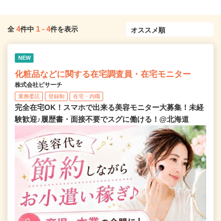
4
1
-
4
全
件中
件を表示
NEW
化粧品などに関する在宅調査員・在宅モニター
株式会社ビサーチ
業務委託
登録制
在宅・内職
完全在宅OK！スマホで出来る美容モニター大募集！未経
験歓迎♪履歴書・面接不要でスグに働ける！@北海道