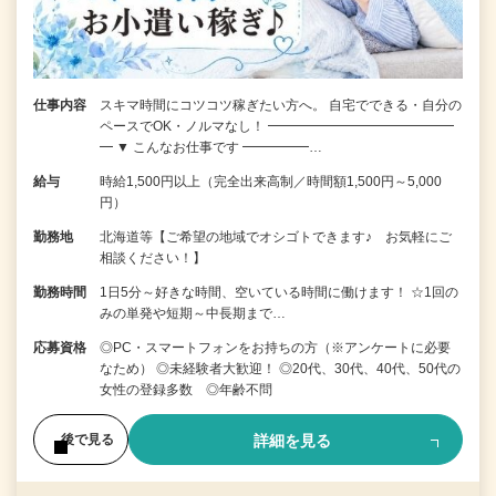
仕事内容
スキマ時間にコツコツ稼ぎたい方へ。 自宅でできる・自分の
ペースでOK・ノルマなし！ ━━━━━━━━━━━━━━
━ ▼ こんなお仕事です ━━━━━…
給与
時給1,500円以上（完全出来高制／時間額1,500円～5,000
円）
勤務地
北海道等【ご希望の地域でオシゴトできます♪ お気軽にご
相談ください！】
勤務時間
1日5分～好きな時間、空いている時間に働けます！ ☆1回の
みの単発や短期～中長期まで…
応募資格
◎PC・スマートフォンをお持ちの方（※アンケートに必要
なため） ◎未経験者大歓迎！ ◎20代、30代、40代、50代の
女性の登録多数 ◎年齢不問
詳細を見る
後で見る