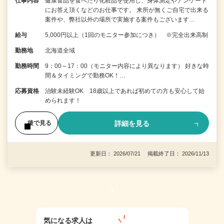
仕事内容
健康食品を食べたり化粧品を使用し、身体測定やアンケート
にお答え頂くなどのお仕事です。 来所が無くご自宅で出来る
案件や、弊社以外の場所で実施する案件もございます…
給与
5,000円以上（1回のモニター参加につき） ※完全出来高制
勤務地
北海道全域
勤務時間
9：00～17：00（モニター内容により異なります） 好きな時
間＆タイミングで勤務OK！…
応募資格
治験未経験OK 18歳以上であれば初めての方も安心して始
められます！
詳細を見る
後で見る
更新日： 2026/07/21 掲載終了日： 2026/11/13
1
気になる求人は