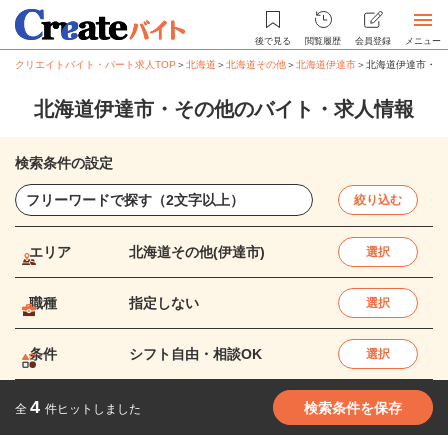
後で見る
閲覧履歴
会員登録
メニュー
クリエイトバイト・パート求人TOP
＞
北海道
＞
北海道その他
＞
北海道伊達市
＞
北海道伊達市・そ
北海道伊達市・その他のバイト・求人情報
検索条件の設定
絞り込む
エリア
北海道その他(伊達市)
選択
職種
指定しない
選択
条件
シフト自由・相談OK
選択
4
検索条件を保存
全
件ヒットしました