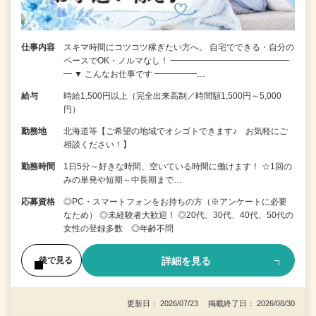
仕事内容
スキマ時間にコツコツ稼ぎたい方へ。 自宅でできる・自分の
ペースでOK・ノルマなし！ ━━━━━━━━━━━━━━
━ ▼ こんなお仕事です ━━━━━…
給与
時給1,500円以上（完全出来高制／時間額1,500円～5,000
円）
勤務地
北海道等【ご希望の地域でオシゴトできます♪ お気軽にご
相談ください！】
勤務時間
1日5分～好きな時間、空いている時間に働けます！ ☆1回の
みの単発や短期～中長期まで…
応募資格
◎PC・スマートフォンをお持ちの方（※アンケートに必要
なため） ◎未経験者大歓迎！ ◎20代、30代、40代、50代の
女性の登録多数 ◎年齢不問
詳細を見る
後で見る
更新日： 2026/07/23 掲載終了日： 2026/08/30