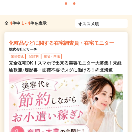
4
1
-
4
全
件中
件を表示
化粧品などに関する在宅調査員・在宅モニター
株式会社ビサーチ
業務委託
登録制
在宅・内職
完全在宅OK！スマホで出来る美容モニター大募集！未経
験歓迎♪履歴書・面接不要でスグに働ける！@北海道