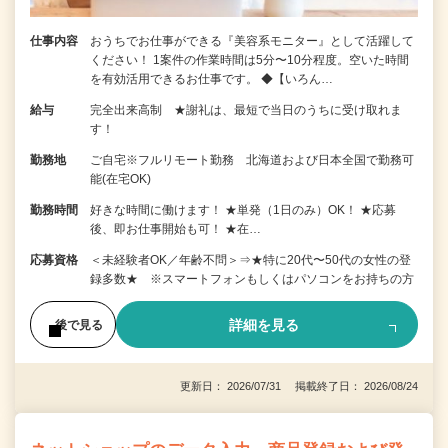
仕事内容
おうちでお仕事ができる『美容系モニター』として活躍して
ください！ 1案件の作業時間は5分〜10分程度。空いた時間
を有効活用できるお仕事です。 ◆【いろん…
給与
完全出来高制 ★謝礼は、最短で当日のうちに受け取れま
す！
勤務地
ご自宅※フルリモート勤務 北海道および日本全国で勤務可
能(在宅OK)
勤務時間
好きな時間に働けます！ ★単発（1日のみ）OK！ ★応募
後、即お仕事開始も可！ ★在…
応募資格
＜未経験者OK／年齢不問＞⇒★特に20代〜50代の女性の登
録多数★ ※スマートフォンもしくはパソコンをお持ちの方
詳細を見る
後で見る
更新日： 2026/07/31 掲載終了日： 2026/08/24