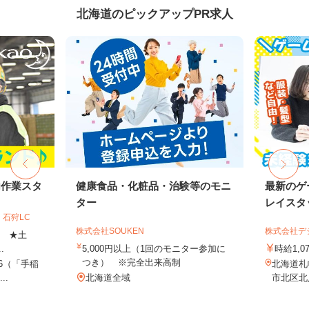
北海道のピックアップPR求人
内作業スタ
健康食品・化粧品・治験等のモニ
最新のゲ
ター
レイスタ
石狩LC
株式会社SOUKEN
株式会社デジ
上 ★土
.
5,000円以上（1回のモニター参加に
時給1,0
つき） ※完全出来高制
-6（「手稲
北海道札
..
北海道全域
市北区北