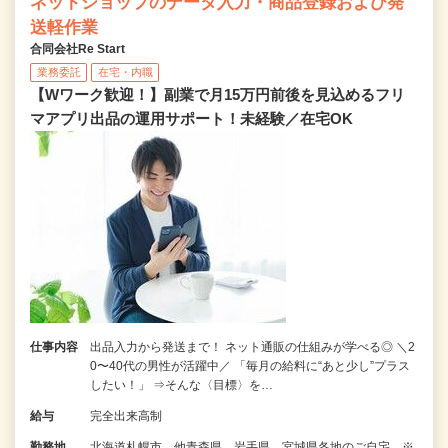
ネットショップのデータ入力・商品登録および発
送軽作業
合同会社Re Start
業務委託
在宅・内職
【Wワーク歓迎！】副業で月15万円前後を見込めるフリ
マアプリ出品の運用サポート！未経験／在宅OK
仕事内容
出品入力から発送まで！ ネット通販の仕組みが学べる◎ ＼2
0〜40代の男性が活躍中／ 「毎月の給料に“あと少し”プラス
したい！」 ⇒そんな〈目標〉を…
給与
完全出来高制
勤務地
北海道札幌市、他青森県、岩手県、宮城県各地のご自宅 ※