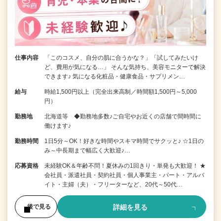
仕事内容
「このコスメ、自分の肌に合うかな？」「試してみたいけ
ど、費用が気になる…」 そんな気持ち、美容モニターで解決
できます♪ 気になる化粧品・健康食品・サプリメン…
給与
時給1,500円以上（完全出来高制／時間額1,500円～5,000
円）
勤務地
北海道等 ◆勤務地多数♪ご自宅やお近くの店舗で間時間に
働けます♪
勤務時間
1日5分～OK！好きな時間やスキマ時間でサクッと♪ ☆1日の
み～中長期まで幅広く大歓迎♪…
応募資格
未経験OK＆年齢不問！夏休みの1回きり・単発も大歓迎！ ★
会社員・派遣社員・契約社員・個人事業主・パート・アルバ
イト・主婦（夫）・フリーターなど、20代～50代…
詳細を見る
後で見る