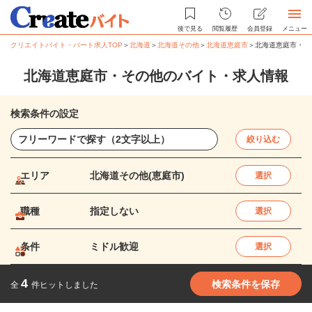
後で見る
閲覧履歴
会員登録
メニュー
クリエイトバイト・パート求人TOP
＞
北海道
＞
北海道その他
＞
北海道恵庭市
＞
北海道恵庭市・そ
北海道恵庭市・その他のバイト・求人情報
検索条件の設定
絞り込む
エリア
北海道その他(恵庭市)
選択
職種
指定しない
選択
条件
ミドル歓迎
選択
4
検索条件を保存
全
件ヒットしました