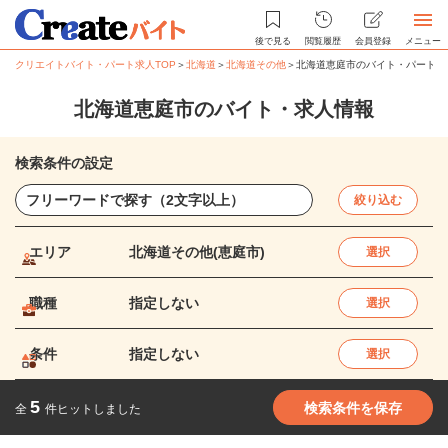
後で見る
閲覧履歴
会員登録
メニュー
クリエイトバイト・パート求人TOP
＞
北海道
＞
北海道その他
＞
北海道恵庭市のバイト・パート求
北海道恵庭市のバイト・求人情報
検索条件の設定
絞り込む
エリア
北海道その他(恵庭市)
選択
職種
指定しない
選択
条件
指定しない
選択
5
検索条件を保存
全
件ヒットしました