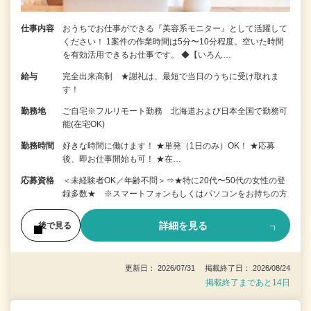
仕事内容
おうちでお仕事ができる『美容系モニター』として活躍して
ください！ 1案件の作業時間は5分〜10分程度。空いた時間
を有効活用できるお仕事です。 ◆【いろん…
給与
完全出来高制 ★謝礼は、最短で当日のうちに受け取れま
す！
勤務地
ご自宅※フルリモート勤務 北海道および日本全国で勤務可
能(在宅OK)
勤務時間
好きな時間に働けます！ ★単発（1日のみ）OK！ ★応募
後、即お仕事開始も可！ ★在…
応募資格
＜未経験者OK／年齢不問＞⇒★特に20代〜50代の女性の登
録多数★ ※スマートフォンもしくはパソコンをお持ちの方
詳細を見る
後で見る
更新日： 2026/07/31 掲載終了日： 2026/08/24
掲載終了まであと14日