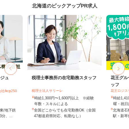
北海道のピックアップPR求人
ルジュ
税理士事務所の在宅勤務スタッフ
花王グル
ッフ
税理士法人サリーレ
花王ロジス
kcp250
時給1,300円〜1,600円以上 ※経験
時給1,4
年数・スキルによる
曜・祝日は
東/地下鉄
全国どこからでも在宅勤務OK（全国
北海道石狩
、...
47都道府県対応、転勤なし）
駅・新琴