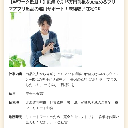
【Wワーク歓迎！】副業で月15万円前後を見込めるフリ
マアプリ出品の運用サポート！未経験／在宅OK
仕事内容
出品入力から発送まで！ ネット通販の仕組みが学べる◎ ＼2
0〜40代の男性が活躍中／ 「毎月の給料に“あと少し”プラス
したい！」 ⇒そんな〈目標〉を…
給与
完全出来高制
勤務地
北海道札幌市、他青森県、岩手県、宮城県各地のご自宅 ※
フルリモート勤務
勤務時間
リモートワークのため、完全自由シフトです！ 詳細はお問い
合わせください。 ＜会社営…