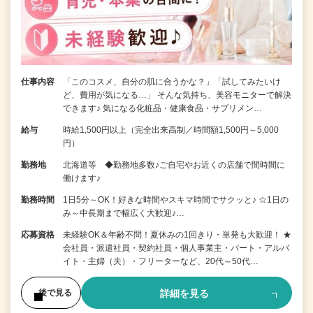
仕事内容
「このコスメ、自分の肌に合うかな？」「試してみたいけ
ど、費用が気になる…」 そんな気持ち、美容モニターで解決
できます♪ 気になる化粧品・健康食品・サプリメン…
給与
時給1,500円以上（完全出来高制／時間額1,500円～5,000
円）
勤務地
北海道等 ◆勤務地多数♪ご自宅やお近くの店舗で間時間に
働けます♪
勤務時間
1日5分～OK！好きな時間やスキマ時間でサクッと♪ ☆1日の
み～中長期まで幅広く大歓迎♪…
応募資格
未経験OK＆年齢不問！夏休みの1回きり・単発も大歓迎！ ★
会社員・派遣社員・契約社員・個人事業主・パート・アルバ
イト・主婦（夫）・フリーターなど、20代～50代…
詳細を見る
後で見る