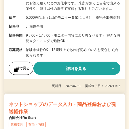
にお答え頂くなどのお仕事です。 来所が無くご自宅で出来る
案件や、弊社以外の場所で実施する案件もございます…
給与
5,000円以上（1回のモニター参加につき） ※完全出来高制
勤務地
北海道全域
勤務時間
9：00～17：00（モニター内容により異なります） 好きな時
間＆タイミングで勤務OK！…
応募資格
治験未経験OK 18歳以上であれば初めての方も安心して始
められます！
詳細を見る
後で見る
更新日： 2026/07/21 掲載終了日： 2026/11/13
ネットショップのデータ入力・商品登録および発
送軽作業
合同会社Re Start
業務委託
在宅・内職