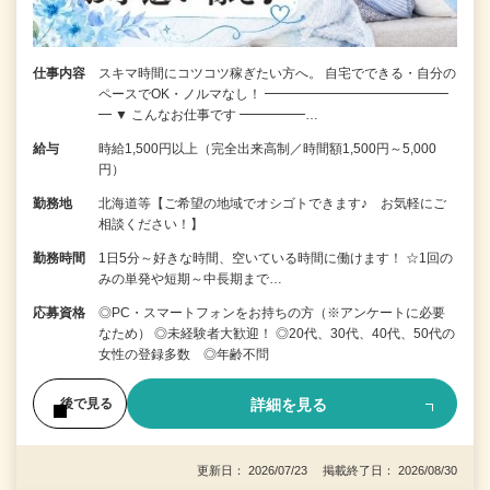
仕事内容
スキマ時間にコツコツ稼ぎたい方へ。 自宅でできる・自分の
ペースでOK・ノルマなし！ ━━━━━━━━━━━━━━
━ ▼ こんなお仕事です ━━━━━…
給与
時給1,500円以上（完全出来高制／時間額1,500円～5,000
円）
勤務地
北海道等【ご希望の地域でオシゴトできます♪ お気軽にご
相談ください！】
勤務時間
1日5分～好きな時間、空いている時間に働けます！ ☆1回の
みの単発や短期～中長期まで…
応募資格
◎PC・スマートフォンをお持ちの方（※アンケートに必要
なため） ◎未経験者大歓迎！ ◎20代、30代、40代、50代の
女性の登録多数 ◎年齢不問
詳細を見る
後で見る
更新日： 2026/07/23 掲載終了日： 2026/08/30