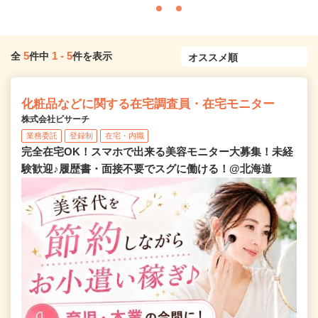
5
1
-
5
全
件中
件を表示
化粧品などに関する在宅調査員・在宅モニター
株式会社ビサーチ
業務委託
登録制
在宅・内職
完全在宅OK！スマホで出来る美容モニター大募集！未経
験歓迎♪履歴書・面接不要でスグに働ける！@北海道