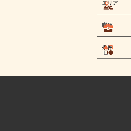
エリア
職種
条件