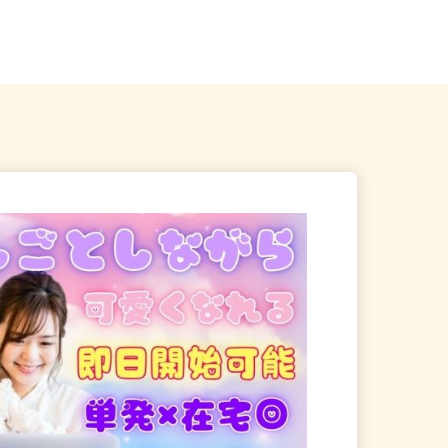
各地のご自宅 ※フルリモ
北海道石狩市新港南2-718-6（「手稲
駅・新琴似駅・麻生駅」か...