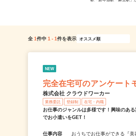
宮城県各地のご自宅 ※フルリモ
北海道石狩市新港南2-71
ー...
駅・新琴似駅・麻生駅」か
全
1
件中
1
-
1
件を表示
NEW
完全在宅可のアンケート
株式会社 クラウドワーカー
業務委託
登録制
在宅・内職
お仕事のジャンルは多様です！興味のあ
でお小遣いをGET！