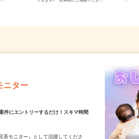
8-6（「手稲
北海道等【ご希望の地域でオシゴト
宮城県
...
できます♪ お気軽にご相談くださ...
ー...
モニター
る案件にエントリーするだけ！スキマ時間