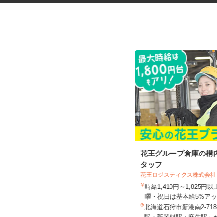
ネットショップのデータ入力・
花王グループ倉庫の構
商品登録および発...
タッフ
合同会社Re Start
花王ロジスティクス株式会社
完全出来高制
時給1,410円～1,825
曜・祝日は基本給5%アッ.
北海道札幌市、他青森県、岩手県、