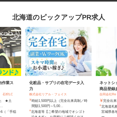
北海道のピックアップPR求人
内作業ス
化粧品・サプリの在宅データ入
ネット
力
商品登録
 石狩LC
株式会社リアル・フェイス
合同会社Re
円以上 ★土
時給1,500円以上（完全出来高制／時
完全
..
間額1,500円～5,00...
北海道