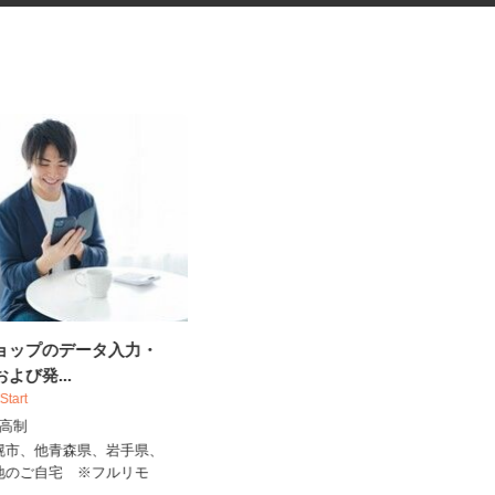
ショップのデータ入力・
花王グループ倉庫の構内作業ス
および発...
タッフ
 Start
花王ロジスティクス株式会社 石狩LC
出来高制
時給1,410円～1,825円以上 ★土
曜・祝日は基本給5%アッ...
札幌市、他青森県、岩手県、