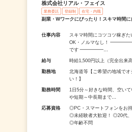
化粧品・サプリの在宅デ
株式会社リアル・フェイス
業務委託
登録制
在宅・内職
副業・Wワークにぴったり！スキマ時間に
仕事内容
スキマ時間にコツコツ稼ぎた
OK・ノルマなし！ ━━━━
です ━━━━━…
給与
時給1,500円以上（完全出来高
勤務地
北海道等【ご希望の地域でオ
い！】
勤務時間
1日5分～好きな時間、空い
や短期～中長期まで…
応募資格
◎PC・スマートフォンをお
◎未経験者大歓迎！ ◎20代