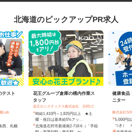
北海道のピックアップPR求人
のテスト
花王グループ倉庫の構内作業ス
健康食
タッフ
ニター
花王ロジスティクス株式会社 石狩LC
Lab.
株式会社S
時給1,410円～1,825円以上 ★土
曜・祝日は基本給5%アッ...
5,00
つき）