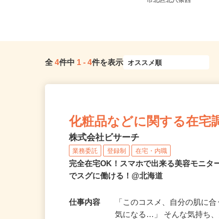
北海道札幌市中央区北
北海道全域
市北区北八条西
全
4
件中
1
-
4
件を表示
化粧品などに関する在宅
株式会社ビサーチ
業務委託
登録制
在宅・内職
完全在宅OK！スマホで出来る美容モニタ
でスグに働ける！@北海道
仕事内容
「このコスメ、自分の肌に