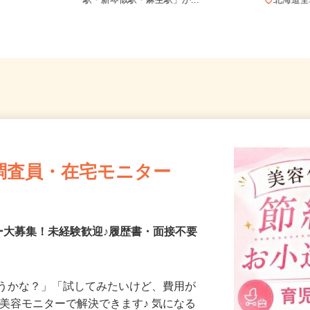
二条西、札幌
北海道石狩市新港南2-718-6（「手稲
駅・新琴似駅・麻生駅」か...
北海
調査員・在宅モニター
ー大募集！未経験歓迎♪履歴書・面接不要
合うかな？」「試してみたいけど、費用が