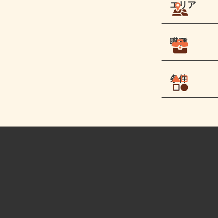
エリア
職種
条件