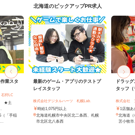
北海道のピックアップPR求人
内作業スタ
最新のゲーム・アプリのテストプ
ドラッグ
レイスタッフ
タッフ（ラ
石狩LC
株式会社デジタルハーツ 札幌Lab.
株式会社 
上 ★土
.
時給1,075円以上
1店舗あ
-6（「手稲
北海道札幌市中央区北二条西、札幌
北海道（
..
市北区北八条西
苫小牧市