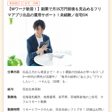
業務委託
在宅・内職
【Wワーク歓迎！】副業で月15万円前後を見込めるフリ
マアプリ出品の運用サポート！未経験／在宅OK
仕事内容
出品入力から発送まで！ ネット通販の仕組みが学べる◎ ＼2
0〜40代の男性が活躍中／ 「毎月の給料に“あと少し”プラス
したい！」 ⇒そんな〈目標〉を…
給与
完全出来高制
勤務地
北海道札幌市、他青森県、岩手県、宮城県各地のご自宅 ※
フルリモート勤務
勤務時間
リモートワークのため、完全自由シフトです！ 詳細はお問い