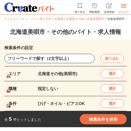
後で見る
閲覧履歴
会員登録
メニュー
クリエイトバイト・パート求人TOP
＞
北海道
＞
北海道その他
＞
北海道美唄市
＞
北海道美唄市・そ
北海道美唄市・その他のバイト・求人情報
検索条件の設定
絞り込む
エリア
北海道その他(美唄市)
選択
職種
指定しない
選択
条件
ひげ・ネイル・ピアスOK
選択
5
検索条件を保存
全
件ヒットしました