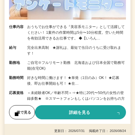
仕事内容
おうちでお仕事ができる『美容系モニター』として活躍して
ください！ 1案件の作業時間は5分〜10分程度。空いた時間
を有効活用できるお仕事です。 ◆【いろん…
給与
完全出来高制 ★謝礼は、最短で当日のうちに受け取れま
す！
勤務地
ご自宅※フルリモート勤務 北海道および日本全国で勤務可
能(在宅OK)
勤務時間
好きな時間に働けます！ ★単発（1日のみ）OK！ ★応募
後、即お仕事開始も可！ ★在…
応募資格
＜未経験者OK／年齢不問＞⇒★特に20代〜50代の女性の登
録多数★ ※スマートフォンもしくはパソコンをお持ちの方
詳細を見る
後で見る
更新日： 2026/07/31 掲載終了日： 2026/08/24