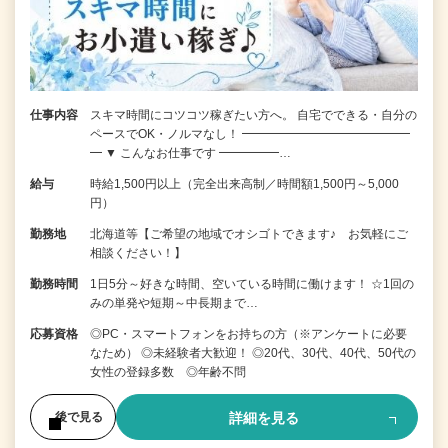
仕事内容
スキマ時間にコツコツ稼ぎたい方へ。 自宅でできる・自分の
ペースでOK・ノルマなし！ ━━━━━━━━━━━━━━
━ ▼ こんなお仕事です ━━━━━…
給与
時給1,500円以上（完全出来高制／時間額1,500円～5,000
円）
勤務地
北海道等【ご希望の地域でオシゴトできます♪ お気軽にご
相談ください！】
勤務時間
1日5分～好きな時間、空いている時間に働けます！ ☆1回の
みの単発や短期～中長期まで…
応募資格
◎PC・スマートフォンをお持ちの方（※アンケートに必要
なため） ◎未経験者大歓迎！ ◎20代、30代、40代、50代の
女性の登録多数 ◎年齢不問
詳細を見る
後で見る