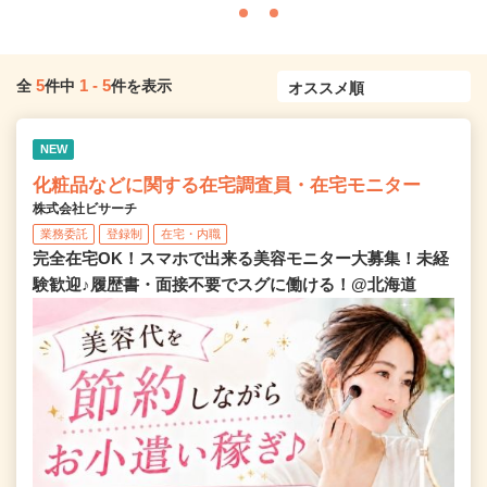
5
1
-
5
全
件中
件を表示
NEW
化粧品などに関する在宅調査員・在宅モニター
株式会社ビサーチ
業務委託
登録制
在宅・内職
完全在宅OK！スマホで出来る美容モニター大募集！未経
験歓迎♪履歴書・面接不要でスグに働ける！@北海道