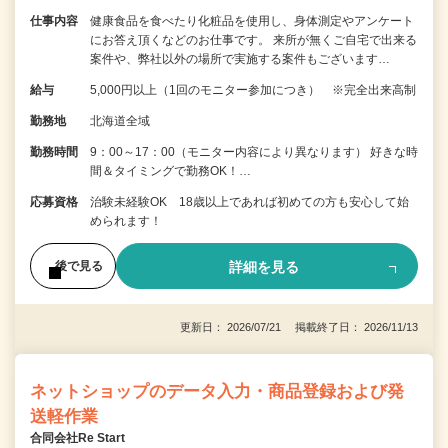
仕事内容
健康食品を食べたり化粧品を使用し、身体測定やアンケート
にお答え頂くなどのお仕事です。 来所が無くご自宅で出来る
案件や、弊社以外の場所で実施する案件もございます…
給与
5,000円以上（1回のモニター参加につき） ※完全出来高制
勤務地
北海道全域
勤務時間
9：00～17：00（モニター内容により異なります） 好きな時
間＆タイミングで勤務OK！…
応募資格
治験未経験OK 18歳以上であれば初めての方も安心して始
められます！
詳細を見る
後で見る
更新日： 2026/07/21 掲載終了日： 2026/11/13
ネットショップのデータ入力・商品登録および発
送軽作業
合同会社Re Start