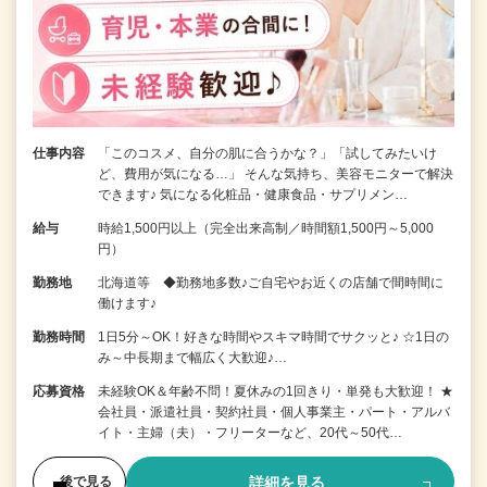
仕事内容
「このコスメ、自分の肌に合うかな？」「試してみたいけ
ど、費用が気になる…」 そんな気持ち、美容モニターで解決
できます♪ 気になる化粧品・健康食品・サプリメン…
給与
時給1,500円以上（完全出来高制／時間額1,500円～5,000
円）
勤務地
北海道等 ◆勤務地多数♪ご自宅やお近くの店舗で間時間に
働けます♪
勤務時間
1日5分～OK！好きな時間やスキマ時間でサクッと♪ ☆1日の
み～中長期まで幅広く大歓迎♪…
応募資格
未経験OK＆年齢不問！夏休みの1回きり・単発も大歓迎！ ★
会社員・派遣社員・契約社員・個人事業主・パート・アルバ
イト・主婦（夫）・フリーターなど、20代～50代…
詳細を見る
後で見る