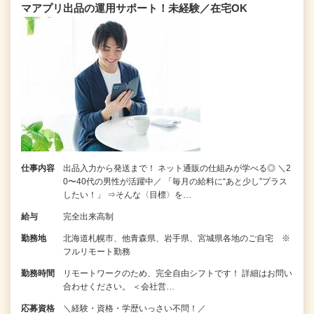
マアプリ出品の運用サポート！未経験／在宅OK
仕事内容
出品入力から発送まで！ ネット通販の仕組みが学べる◎ ＼2
0〜40代の男性が活躍中／ 「毎月の給料に“あと少し”プラス
したい！」 ⇒そんな〈目標〉を…
給与
完全出来高制
勤務地
北海道札幌市、他青森県、岩手県、宮城県各地のご自宅 ※
フルリモート勤務
勤務時間
リモートワークのため、完全自由シフトです！ 詳細はお問い
合わせください。 ＜会社営…
応募資格
＼経験・資格・学歴いっさい不問！／