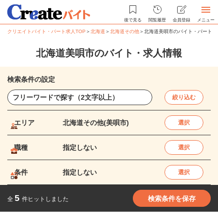
後で見る
閲覧履歴
会員登録
メニュー
クリエイトバイト・パート求人TOP
＞
北海道
＞
北海道その他
＞
北海道美唄市のバイト・パート求
北海道美唄市のバイト・求人情報
検索条件の設定
絞り込む
エリア
北海道その他(美唄市)
選択
職種
指定しない
選択
条件
指定しない
選択
5
検索条件を保存
全
件ヒットしました