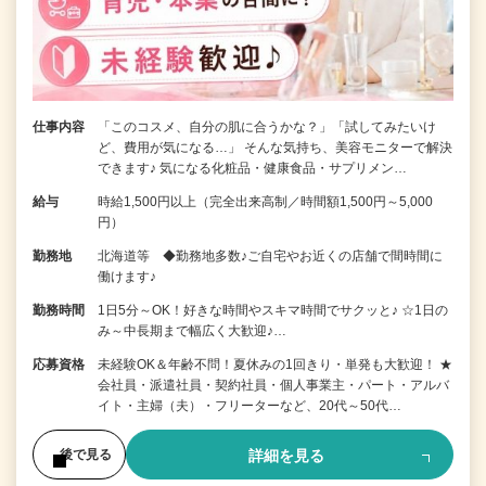
仕事内容
「このコスメ、自分の肌に合うかな？」「試してみたいけ
ど、費用が気になる…」 そんな気持ち、美容モニターで解決
できます♪ 気になる化粧品・健康食品・サプリメン…
給与
時給1,500円以上（完全出来高制／時間額1,500円～5,000
円）
勤務地
北海道等 ◆勤務地多数♪ご自宅やお近くの店舗で間時間に
働けます♪
勤務時間
1日5分～OK！好きな時間やスキマ時間でサクッと♪ ☆1日の
み～中長期まで幅広く大歓迎♪…
応募資格
未経験OK＆年齢不問！夏休みの1回きり・単発も大歓迎！ ★
会社員・派遣社員・契約社員・個人事業主・パート・アルバ
イト・主婦（夫）・フリーターなど、20代～50代…
詳細を見る
後で見る