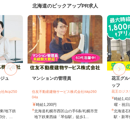
北海道のピックアップPR求人
ルジュ
マンションの管理員
花王グル
ッフ
花王ロジス
kcp250
住友不動産建物サービス株式会社/skp260
04a
時給1,4
時給1,200円
曜・祝日は
東/地下鉄
北海道札幌市西区山の手6条/札幌市営
北海道石狩
、...
地下鉄東西線「琴似駅」徒歩1...
駅・新琴