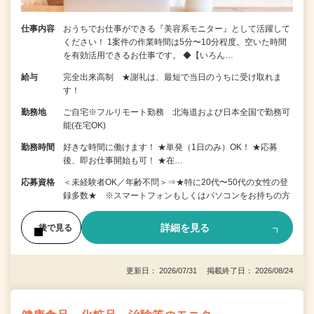
仕事内容
おうちでお仕事ができる『美容系モニター』として活躍して
ください！ 1案件の作業時間は5分〜10分程度。空いた時間
を有効活用できるお仕事です。 ◆【いろん…
給与
完全出来高制 ★謝礼は、最短で当日のうちに受け取れま
す！
勤務地
ご自宅※フルリモート勤務 北海道および日本全国で勤務可
能(在宅OK)
勤務時間
好きな時間に働けます！ ★単発（1日のみ）OK！ ★応募
後、即お仕事開始も可！ ★在…
応募資格
＜未経験者OK／年齢不問＞⇒★特に20代〜50代の女性の登
録多数★ ※スマートフォンもしくはパソコンをお持ちの方
詳細を見る
後で見る
更新日： 2026/07/31 掲載終了日： 2026/08/24