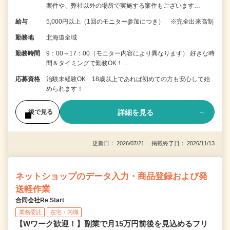
案件や、弊社以外の場所で実施する案件もございます…
給与
5,000円以上（1回のモニター参加につき） ※完全出来高制
勤務地
北海道全域
勤務時間
9：00～17：00（モニター内容により異なります） 好きな時
間＆タイミングで勤務OK！…
応募資格
治験未経験OK 18歳以上であれば初めての方も安心して始
められます！
詳細を見る
後で見る
更新日： 2026/07/21 掲載終了日： 2026/11/13
ネットショップのデータ入力・商品登録および発
送軽作業
合同会社Re Start
業務委託
在宅・内職
【Wワーク歓迎！】副業で月15万円前後を見込めるフリ