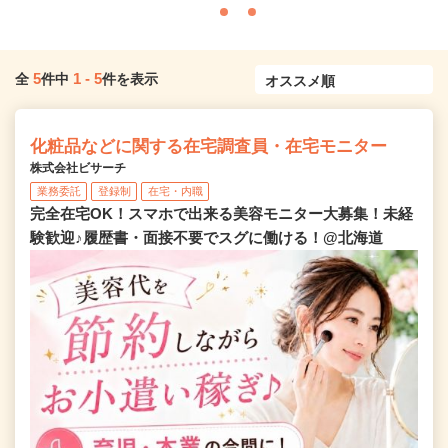
5
1
-
5
全
件中
件を表示
化粧品などに関する在宅調査員・在宅モニター
株式会社ビサーチ
業務委託
登録制
在宅・内職
完全在宅OK！スマホで出来る美容モニター大募集！未経
験歓迎♪履歴書・面接不要でスグに働ける！@北海道