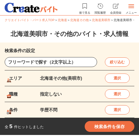
後で見る
閲覧履歴
会員登録
メニュー
クリエイトバイト・パート求人TOP
＞
北海道
＞
北海道その他
＞
北海道美唄市
＞
北海道美唄市・そ
北海道美唄市・その他のバイト・求人情報
検索条件の設定
絞り込む
エリア
北海道その他(美唄市)
選択
職種
指定しない
選択
条件
学歴不問
選択
5
検索条件を保存
全
件ヒットしました