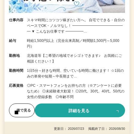
仕事内容
スキマ時間にコツコツ稼ぎたい方へ。 自宅でできる・自分の
ペースでOK・ノルマなし！ ━━━━━━━━━━━━━━
━ ▼ こんなお仕事です ━━━━━…
給与
時給1,500円以上（完全出来高制／時間額1,500円～5,000
円）
勤務地
北海道等【ご希望の地域でオシゴトできます♪ お気軽にご
相談ください！】
勤務時間
1日5分～好きな時間、空いている時間に働けます！ ☆1回の
みの単発や短期～中長期まで…
応募資格
◎PC・スマートフォンをお持ちの方（※アンケートに必要
なため） ◎未経験者大歓迎！ ◎20代、30代、40代、50代の
女性の登録多数 ◎年齢不問
詳細を見る
後で見る
更新日： 2026/07/23 掲載終了日： 2026/08/30