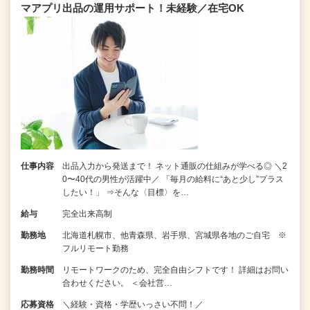
マアプリ出品の運用サポート！未経験／在宅OK
仕事内容
出品入力から発送まで！ ネット通販の仕組みが学べる◎ ＼2
0〜40代の男性が活躍中／ 「毎月の給料に“あと少し”プラス
したい！」 ⇒そんな〈目標〉を…
給与
完全出来高制
勤務地
北海道札幌市、他青森県、岩手県、宮城県各地のご自宅 ※
フルリモート勤務
勤務時間
リモートワークのため、完全自由シフトです！ 詳細はお問い
合わせください。 ＜会社営…
応募資格
＼経験・資格・学歴いっさい不問！／