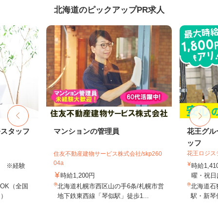
北海道のピックアップPR求人
務スタッフ
マンションの管理員
花王グル
ッフ
花王ロジス
住友不動産建物サービス株式会社/skp260
04a
以上 ※経験
時給1,4
時給1,200円
曜・祝日は
OK（全国
北海道札幌市西区山の手6条/札幌市営
北海道石狩
し）
地下鉄東西線「琴似駅」徒歩1...
駅・新琴