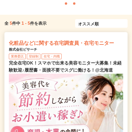
5
1
-
5
全
件中
件を表示
化粧品などに関する在宅調査員・在宅モニター
株式会社ビサーチ
業務委託
登録制
在宅・内職
完全在宅OK！スマホで出来る美容モニター大募集！未経
験歓迎♪履歴書・面接不要でスグに働ける！@北海道