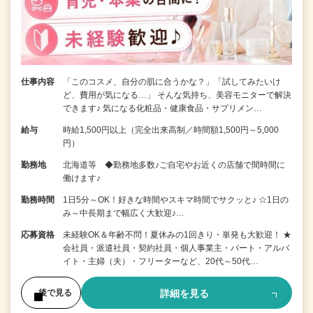
仕事内容
「このコスメ、自分の肌に合うかな？」「試してみたいけ
ど、費用が気になる…」 そんな気持ち、美容モニターで解決
できます♪ 気になる化粧品・健康食品・サプリメン…
給与
時給1,500円以上（完全出来高制／時間額1,500円～5,000
円）
勤務地
北海道等 ◆勤務地多数♪ご自宅やお近くの店舗で間時間に
働けます♪
勤務時間
1日5分～OK！好きな時間やスキマ時間でサクッと♪ ☆1日の
み～中長期まで幅広く大歓迎♪…
応募資格
未経験OK＆年齢不問！夏休みの1回きり・単発も大歓迎！ ★
会社員・派遣社員・契約社員・個人事業主・パート・アルバ
イト・主婦（夫）・フリーターなど、20代～50代…
詳細を見る
後で見る