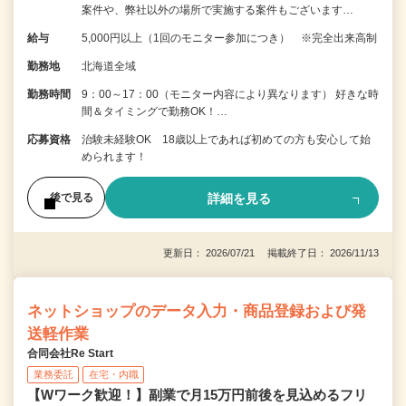
案件や、弊社以外の場所で実施する案件もございます…
給与
5,000円以上（1回のモニター参加につき） ※完全出来高制
勤務地
北海道全域
勤務時間
9：00～17：00（モニター内容により異なります） 好きな時
間＆タイミングで勤務OK！…
応募資格
治験未経験OK 18歳以上であれば初めての方も安心して始
められます！
詳細を見る
後で見る
更新日： 2026/07/21 掲載終了日： 2026/11/13
ネットショップのデータ入力・商品登録および発
送軽作業
合同会社Re Start
業務委託
在宅・内職
【Wワーク歓迎！】副業で月15万円前後を見込めるフリ