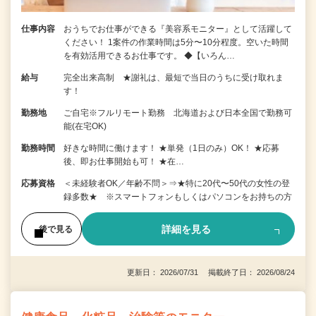
仕事内容
おうちでお仕事ができる『美容系モニター』として活躍して
ください！ 1案件の作業時間は5分〜10分程度。空いた時間
を有効活用できるお仕事です。 ◆【いろん…
給与
完全出来高制 ★謝礼は、最短で当日のうちに受け取れま
す！
勤務地
ご自宅※フルリモート勤務 北海道および日本全国で勤務可
能(在宅OK)
勤務時間
好きな時間に働けます！ ★単発（1日のみ）OK！ ★応募
後、即お仕事開始も可！ ★在…
応募資格
＜未経験者OK／年齢不問＞⇒★特に20代〜50代の女性の登
録多数★ ※スマートフォンもしくはパソコンをお持ちの方
詳細を見る
後で見る
更新日： 2026/07/31 掲載終了日： 2026/08/24