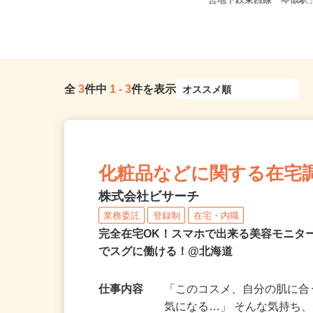
宮城県各地のご自宅 ※フルリモ
北海道札幌市西区山の手
ー...
営地下鉄東西線「琴似駅」
全
3
件中
1
-
3
件を表示
化粧品などに関する在宅
株式会社ビサーチ
業務委託
登録制
在宅・内職
完全在宅OK！スマホで出来る美容モニタ
でスグに働ける！@北海道
仕事内容
「このコスメ、自分の肌に