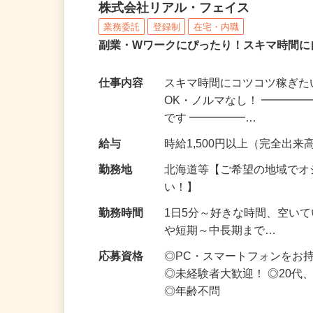
化粧品・サプリの在宅デ
株式会社リアル・フェイス
業務委託
登録制
在宅・内職
副業・Wワークにぴったり！スキマ時間に
仕事内容
スキマ時間にコツコツ稼ぎた
OK・ノルマなし！ ━━━━
です ━━━━━…
給与
時給1,500円以上（完全出来高
勤務地
北海道等【ご希望の地域でオ
い！】
勤務時間
1日5分～好きな時間、空い
や短期～中長期まで…
応募資格
◎PC・スマートフォンをお
◎未経験者大歓迎！ ◎20代