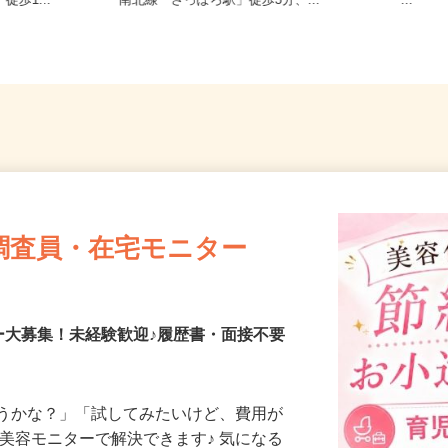
6条/札幌市
北海道札幌市中央区北四条東/地下鉄
宮城県
徒歩1...
南北線「さっぽろ駅」徒歩3分、...
ー...
調査員・在宅モニター
ー大募集！未経験歓迎♪履歴書・面接不要
合うかな？」「試してみたいけど、費用が