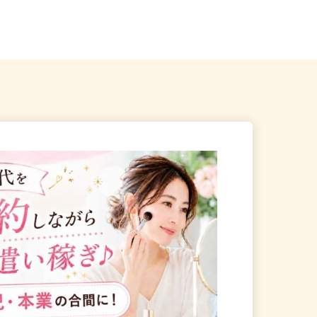
各地のご自宅 ※フルリモ
北海道札幌市西区山の手6条/札幌市
営地下鉄東西線「琴似駅」徒歩1...