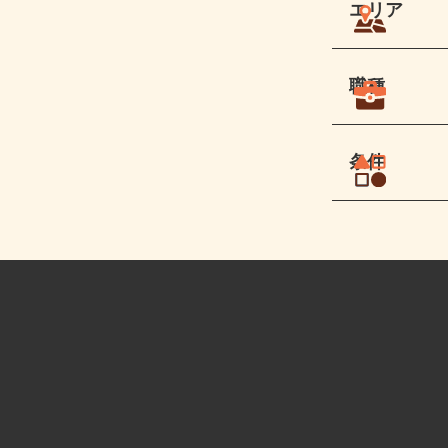
エリア
職種
条件