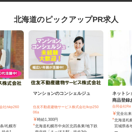
北海道のピックアップPR求人
マンションのコンシェルジュ
ネット
商品登録
合同会社Re
社/skp260
住友不動産建物サービス株式会社/kcp250
06a
完全
時給1,300円
北海道