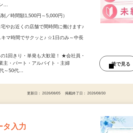
、美容モニターで解決できます♪ 気になる
メン…
制／時間額1,500円～5,000円）
自宅やお近くの店舗で間時間に働けます♪
スキマ時間でサクッと♪ ☆1日のみ～中長
みの1回きり・単発も大歓迎！ ★会社員・
事業主・パート・アルバイト・主婦
後で見
代～50代…
更新日： 2026/08/05 掲載終了日： 2026/08/30