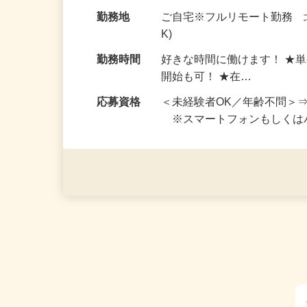
お仕事です。 ◆【いろん…
給与
完全出来高制 ★謝礼は、
勤務地
ご自宅※フルリモート勤務 
K)
勤務時間
好きな時間に働けます！ ★
開始も可！ ★在…
応募資格
＜未経験者OK／年齢不問＞
※スマートフォンもしくは