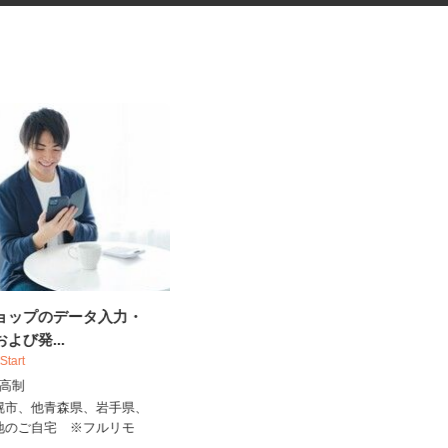
ショップのデータ入力・
マンションの管理員
および発...
 Start
住友不動産建物サービス株式会社/skp260
04a
出来高制
時給1,200円
札幌市、他青森県、岩手県、