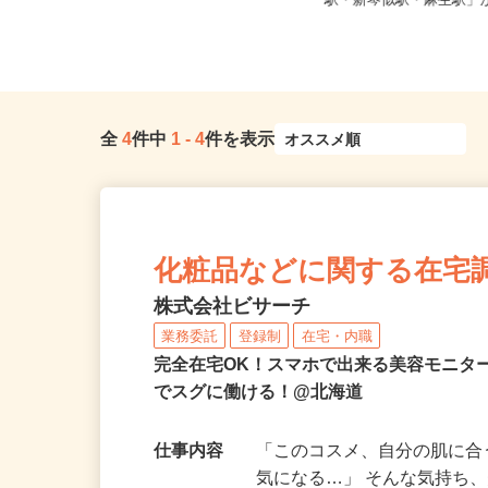
北海道札幌市中央区北四条東/地下鉄
北海道石狩市新港南2-71
南北線「さっぽろ駅」徒歩3分、...
駅・新琴似駅・麻生駅」か
全
4
件中
1
-
4
件を表示
化粧品などに関する在宅
株式会社ビサーチ
業務委託
登録制
在宅・内職
完全在宅OK！スマホで出来る美容モニタ
でスグに働ける！@北海道
仕事内容
「このコスメ、自分の肌に