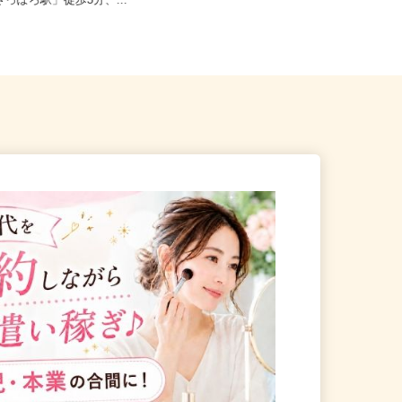
札幌市中央区北四条東/地下鉄
北海道石狩市新港南2-718-6（「手稲
さっぽろ駅」徒歩3分、...
駅・新琴似駅・麻生駅」か...