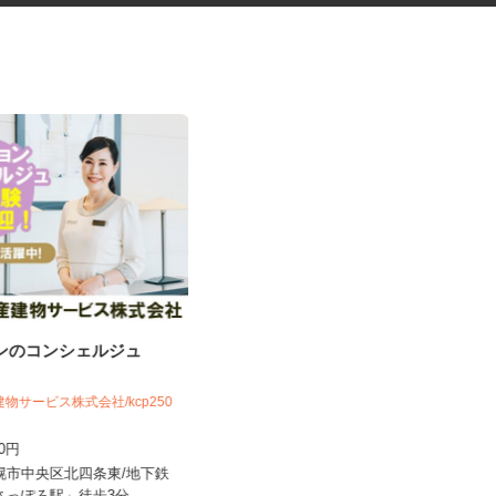
ョンのコンシェルジュ
花王グループ倉庫の構内作業ス
タッフ
花王ロジスティクス株式会社 石狩LC
建物サービス株式会社/kcp250
時給1,410円～1,825円以上 ★土
300円
曜・祝日は基本給5%アッ...