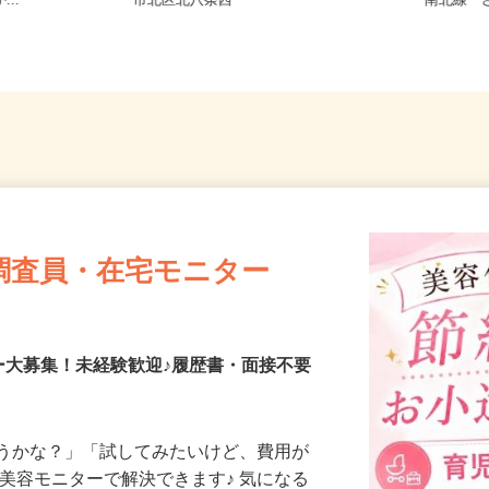
8-6（「手稲
北海道札幌市中央区北二条西、札幌
北海道
...
市北区北八条西
南北線「
調査員・在宅モニター
ー大募集！未経験歓迎♪履歴書・面接不要
合うかな？」「試してみたいけど、費用が