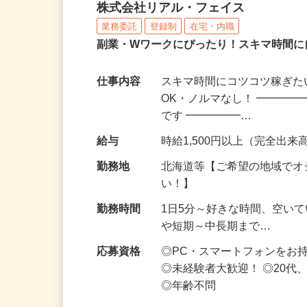
化粧品・サプリの在宅デ
株式会社リアル・フェイス
業務委託
登録制
在宅・内職
副業・Wワークにぴったり！スキマ時間に
仕事内容
スキマ時間にコツコツ稼ぎた
OK・ノルマなし！ ━━━━
です ━━━━━…
給与
時給1,500円以上（完全出来高
勤務地
北海道等【ご希望の地域でオ
い！】
勤務時間
1日5分～好きな時間、空い
や短期～中長期まで…
応募資格
◎PC・スマートフォンをお
◎未経験者大歓迎！ ◎20代