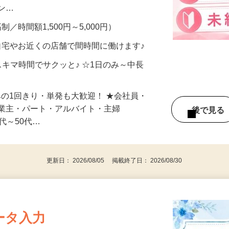
、美容モニターで解決できます♪ 気になる
メン…
制／時間額1,500円～5,000円）
自宅やお近くの店舗で間時間に働けます♪
スキマ時間でサクッと♪ ☆1日のみ～中長
みの1回きり・単発も大歓迎！ ★会社員・
事業主・パート・アルバイト・主婦
後で見
代～50代…
更新日： 2026/08/05 掲載終了日： 2026/08/30