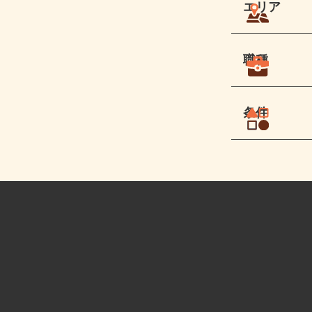
エリア
職種
条件