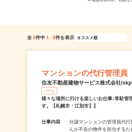
北海道札幌市中央区北二条西、札幌
全国どこからでも在宅勤
市北区北八条西
47都道府県対応、転勤
全
8
件中
1
-
8
件を表示
マンションの代行管理員
住友不動産建物サービス株式会社/skp3
パート
様々な場所に行ける楽しいお仕事♪常駐管
す。【札幌市・江別市】】
仕事内容
分譲マンションの管理員代行