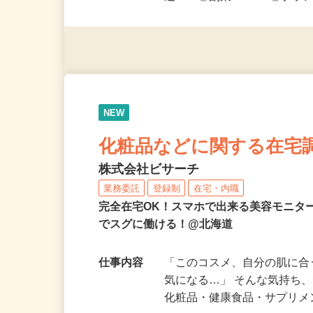
免許（AT限定可）がある方
迎！ ◎副業OK！ ◎ブラ
NEW
化粧品などに関する在宅
株式会社ビサーチ
業務委託
登録制
在宅・内職
完全在宅OK！スマホで出来る美容モニタ
でスグに働ける！@北海道
仕事内容
「このコスメ、自分の肌に