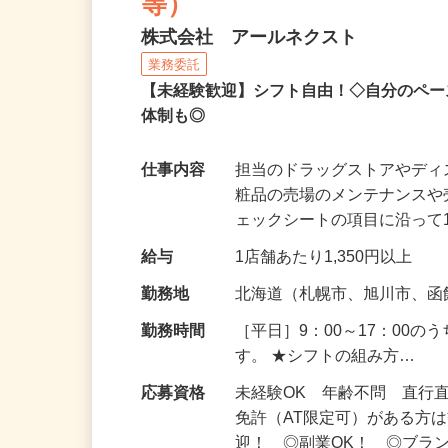
ダー）（食品・化粧品・
等）
株式会社 アールネクスト
業務委託
【未経験歓迎】シフト自由！◇自分のペー
体制も◎
仕事内容
担当のドラッグストアやデ
粧品の売場のメンテナンス
ェックシートの項目に沿って
給与
1店舗あたり1,350円以上
勤務地
北海道（札幌市、旭川市、
勤務時間
［平日］9：00～17：00
す。 ★シフトの組み方…
応募資格
未経験OK 年齢不問 直行