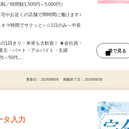
、美容モニターで解決できます♪ 気になる
メン…
制／時間額1,500円～5,000円）
自宅やお近くの店舗で間時間に働けます♪
スキマ時間でサクッと♪ ☆1日のみ～中長
みの1回きり・単発も大歓迎！ ★会社員・
事業主・パート・アルバイト・主婦
後で見
代～50代…
更新日： 2026/08/05 掲載終了日： 2026/08/30