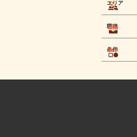
エリア
職種
条件