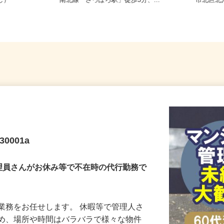
務OK（全国
北海道札幌市中央区北四条東/地下鉄
北海道
なし）
南北線「さっぽろ駅」徒歩3分、...
市北区
0001a
理員さんがお休み等で不在時の代行勤務で
業務をお任せします。 休暇等で管理人さ