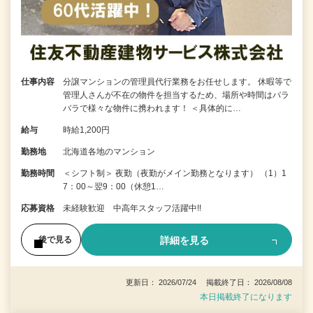
仕事内容
分譲マンションの管理員代行業務をお任せします。 休暇等で
管理人さんが不在の物件を担当するため、場所や時間はバラ
バラで様々な物件に携われます！ ＜具体的に…
給与
時給1,200円
勤務地
北海道各地のマンション
勤務時間
＜シフト制＞ 夜勤（夜勤がメイン勤務となります） （1）1
7：00～翌9：00（休憩1…
応募資格
未経験歓迎 中高年スタッフ活躍中!!
詳細を見る
後で見る
更新日： 2026/07/24 掲載終了日： 2026/08/08
本日掲載終了になります