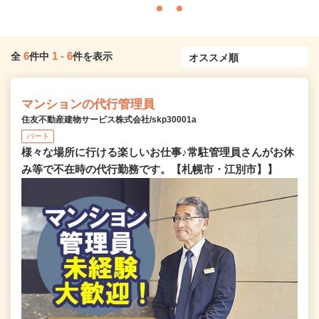
6
1
-
6
全
件中
件を表示
マンションの代行管理員
住友不動産建物サービス株式会社/skp30001a
パート
様々な場所に行ける楽しいお仕事♪常駐管理員さんがお休
み等で不在時の代行勤務です。【札幌市・江別市】】