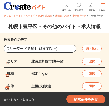
後で見る
閲覧履歴
会員登録
メニュー
クリエイトバイト・パート求人TOP
＞
北海道
＞
北海道札幌市
＞
札幌市豊平区
＞
札幌市豊平区・そ
札幌市豊平区・その他のバイト・求人情報
検索条件の設定
絞り込む
エリア
北海道札幌市(豊平区)
選択
職種
指定しない
選択
条件
主婦(夫)歓迎
選択
6
検索条件を保存
全
件ヒットしました