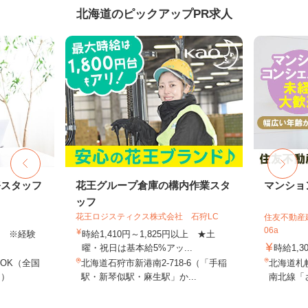
北海道のピックアップPR求人
務スタッフ
花王グループ倉庫の構内作業スタ
マンショ
ッフ
花王ロジスティクス株式会社 石狩LC
住友不動産建
06a
以上 ※経験
時給1,410円～1,825円以上 ★土
曜・祝日は基本給5%アッ...
時給1,3
OK（全国
北海道石狩市新港南2-718-6（「手稲
北海道札
し）
駅・新琴似駅・麻生駅」か...
南北線「さ