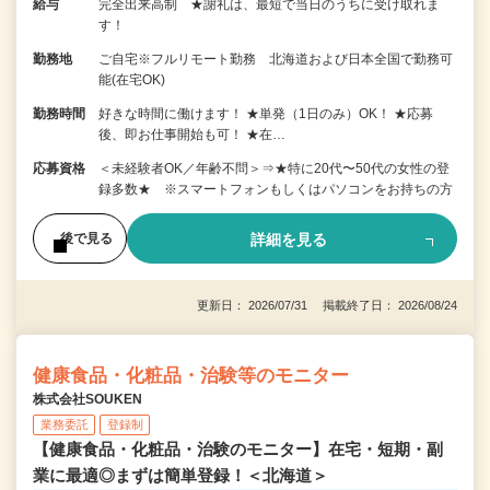
給与
完全出来高制 ★謝礼は、最短で当日のうちに受け取れま
す！
勤務地
ご自宅※フルリモート勤務 北海道および日本全国で勤務可
能(在宅OK)
勤務時間
好きな時間に働けます！ ★単発（1日のみ）OK！ ★応募
後、即お仕事開始も可！ ★在…
応募資格
＜未経験者OK／年齢不問＞⇒★特に20代〜50代の女性の登
録多数★ ※スマートフォンもしくはパソコンをお持ちの方
詳細を見る
後で見る
更新日： 2026/07/31 掲載終了日： 2026/08/24
健康食品・化粧品・治験等のモニター
株式会社SOUKEN
業務委託
登録制
【健康食品・化粧品・治験のモニター】在宅・短期・副
業に最適◎まずは簡単登録！＜北海道＞