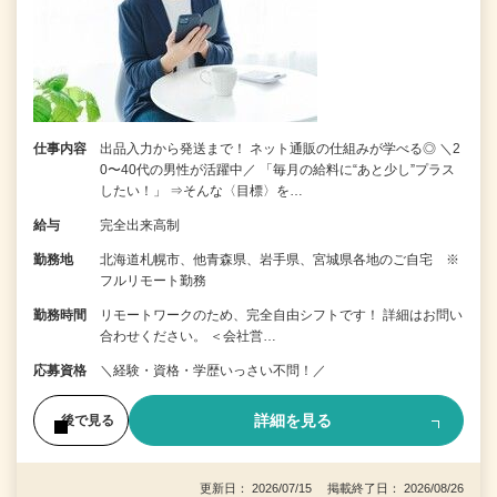
仕事内容
出品入力から発送まで！ ネット通販の仕組みが学べる◎ ＼2
0〜40代の男性が活躍中／ 「毎月の給料に“あと少し”プラス
したい！」 ⇒そんな〈目標〉を…
給与
完全出来高制
勤務地
北海道札幌市、他青森県、岩手県、宮城県各地のご自宅 ※
フルリモート勤務
勤務時間
リモートワークのため、完全自由シフトです！ 詳細はお問い
合わせください。 ＜会社営…
応募資格
＼経験・資格・学歴いっさい不問！／
詳細を見る
後で見る
更新日： 2026/07/15 掲載終了日： 2026/08/26