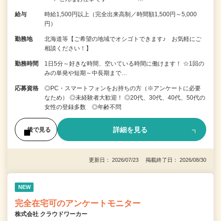
給与
時給1,500円以上（完全出来高制／時間額1,500円～5,000
円）
勤務地
北海道等【ご希望の地域でオシゴトできます♪ お気軽にご
相談ください！】
勤務時間
1日5分～好きな時間、空いている時間に働けます！ ☆1回の
みの単発や短期～中長期まで…
応募資格
◎PC・スマートフォンをお持ちの方（※アンケートに必要
なため） ◎未経験者大歓迎！ ◎20代、30代、40代、50代の
女性の登録多数 ◎年齢不問
詳細を見る
後で見る
更新日： 2026/07/23 掲載終了日： 2026/08/30
NEW
完全在宅可のアンケートモニター
株式会社 クラウドワーカー