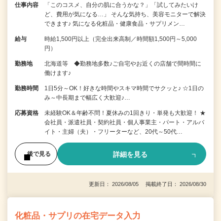
仕事内容
「このコスメ、自分の肌に合うかな？」「試してみたいけ
ど、費用が気になる…」 そんな気持ち、美容モニターで解決
できます♪ 気になる化粧品・健康食品・サプリメン…
給与
時給1,500円以上（完全出来高制／時間額1,500円～5,000
円）
勤務地
北海道等 ◆勤務地多数♪ご自宅やお近くの店舗で間時間に
働けます♪
勤務時間
1日5分～OK！好きな時間やスキマ時間でサクッと♪ ☆1日の
み～中長期まで幅広く大歓迎♪…
応募資格
未経験OK＆年齢不問！夏休みの1回きり・単発も大歓迎！ ★
会社員・派遣社員・契約社員・個人事業主・パート・アルバ
イト・主婦（夫）・フリーターなど、20代～50代…
詳細を見る
後で見る
更新日： 2026/08/05 掲載終了日： 2026/08/30
化粧品・サプリの在宅データ入力