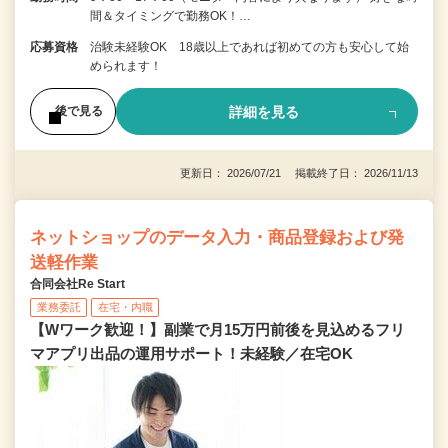
間＆タイミングで勤務OK！…
応募資格
治験未経験OK 18歳以上であれば初めての方も安心して始
められます！
詳細を見る
後で見る
更新日： 2026/07/21 掲載終了日： 2026/11/13
ネットショップのデータ入力・商品登録および発
送軽作業
合同会社Re Start
業務委託
在宅・内職
【Wワーク歓迎！】副業で月15万円前後を見込めるフリ
マアプリ出品の運用サポート！未経験／在宅OK