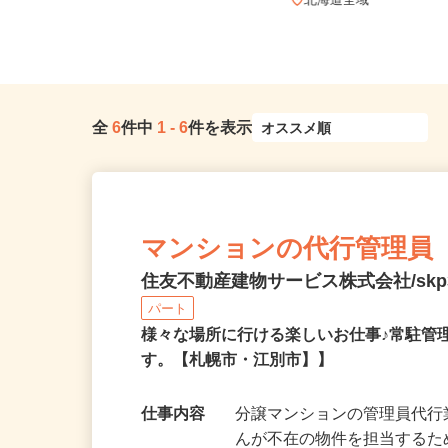
北海道札幌市中央区北四条東/地下鉄
南北線「さっぽろ駅」徒歩3分、...
北海道全域
全
6
件中
1
-
6
件を表示
マンションの代行管理員
住友不動産建物サービス株式会社/skp3
パート
様々な場所に行ける楽しいお仕事♪常駐管
す。【札幌市・江別市】】
仕事内容
分譲マンションの管理員代行