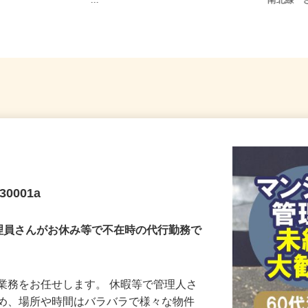
宮城県各地のご自宅 ※フルリモ
北海道
ー...
南北線「
0001a
理員さんがお休み等で不在時の代行勤務で
業務をお任せします。 休暇等で管理人さ