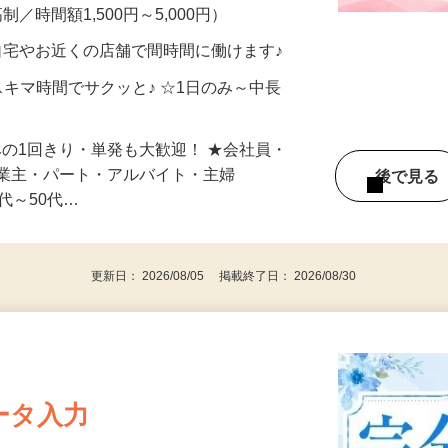
、美容モニターで解決できます♪ 気になる
メン…
制／時間額1,500円～5,000円）
自宅やお近くの店舗で間時間に働けます♪
スキマ時間でサクッと♪ ☆1日のみ～中長
みの1回きり・単発も大歓迎！ ★会社員・
事業主・パート・アルバイト・主婦
後で見
代～50代…
更新日： 2026/08/05 掲載終了日： 2026/08/30