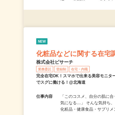
免許（AT限定可）がある方
迎！ ◎副業OK！ ◎ブラ
NEW
化粧品などに関する在宅
株式会社ビサーチ
業務委託
登録制
在宅・内職
完全在宅OK！スマホで出来る美容モニタ
でスグに働ける！@北海道
仕事内容
「このコスメ、自分の肌に