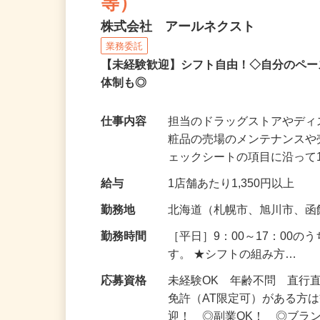
ダー）（食品・化粧品・
等）
株式会社 アールネクスト
業務委託
【未経験歓迎】シフト自由！◇自分のペー
体制も◎
仕事内容
担当のドラッグストアやデ
粧品の売場のメンテナンス
ェックシートの項目に沿って
給与
1店舗あたり1,350円以上
勤務地
北海道（札幌市、旭川市、
勤務時間
［平日］9：00～17：00
す。 ★シフトの組み方…
応募資格
未経験OK 年齢不問 直行