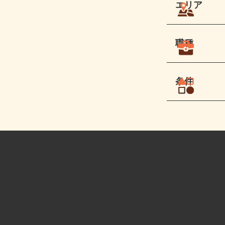
エリア
職種
条件