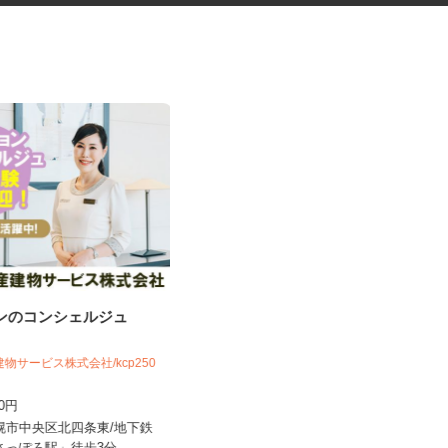
ョンのコンシェルジュ
健康食品・化粧品・治験等のモ
ニター
建物サービス株式会社/kcp250
株式会社SOUKEN
300円
5,000円以上（1回のモニター参加に
つき） ※完全出来高制