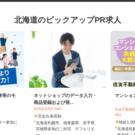
北海道のピックアップPR求人
験等のモ
ネットショップのデータ入力・
マンシ
商品登録および発...
合同会社Re Start
住友不動産
06a
完全出来高制
モニター参加に
時給1,
北海道札幌市、他青森県、岩手県、
制