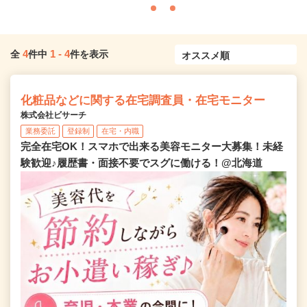
4
1
-
4
全
件中
件を表示
化粧品などに関する在宅調査員・在宅モニター
株式会社ビサーチ
業務委託
登録制
在宅・内職
完全在宅OK！スマホで出来る美容モニター大募集！未経
験歓迎♪履歴書・面接不要でスグに働ける！@北海道