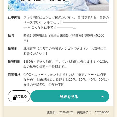
仕事内容
スキマ時間にコツコツ稼ぎたい方へ。 自宅でできる・自分の
ペースでOK・ノルマなし！ ━━━━━━━━━━━━━━
━ ▼ こんなお仕事です ━━━━━…
給与
時給1,500円以上（完全出来高制／時間額1,500円～5,000
円）
勤務地
北海道等【ご希望の地域でオシゴトできます♪ お気軽にご
相談ください！】
勤務時間
1日5分～好きな時間、空いている時間に働けます！ ☆1回の
みの単発や短期～中長期まで…
応募資格
◎PC・スマートフォンをお持ちの方（※アンケートに必要
なため） ◎未経験者大歓迎！ ◎20代、30代、40代、50代の
女性の登録多数 ◎年齢不問
詳細を見る
後で見る
更新日： 2026/07/23 掲載終了日： 2026/08/30