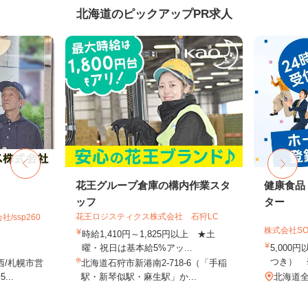
北海道のピックアップPR求人
花王グループ倉庫の構内作業スタ
健康食品
ッフ
ター
花王ロジスティクス株式会社 石狩LC
ssp260
株式会社SO
時給1,410円～1,825円以上 ★土
曜・祝日は基本給5%アッ...
5,000
つき） 
西/札幌市営
北海道石狩市新港南2-718-6（「手稲
..
駅・新琴似駅・麻生駅」か...
北海道