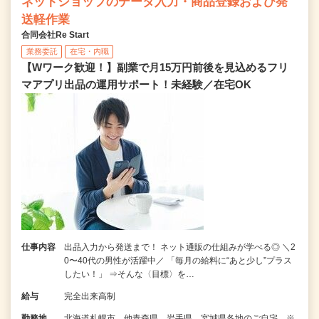
ネットショップのデータ入力・商品登録および発
送軽作業
合同会社Re Start
業務委託
在宅・内職
【Wワーク歓迎！】副業で月15万円前後を見込めるフリ
マアプリ出品の運用サポート！未経験／在宅OK
仕事内容
出品入力から発送まで！ ネット通販の仕組みが学べる◎ ＼2
0〜40代の男性が活躍中／ 「毎月の給料に“あと少し”プラス
したい！」 ⇒そんな〈目標〉を…
給与
完全出来高制
勤務地
北海道札幌市、他青森県、岩手県、宮城県各地のご自宅 ※