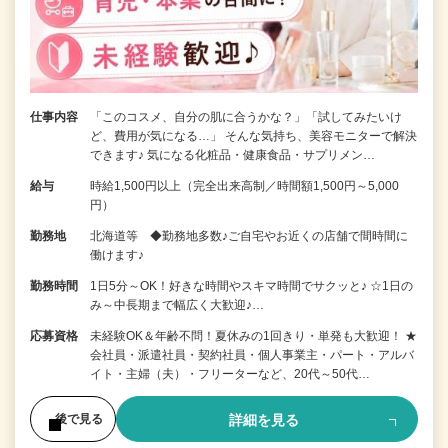
仕事内容
「このコスメ、自分の肌に合うかな？」「試してみたいけ
ど、費用が気になる…」 そんな気持ち、美容モニターで解決
できます♪ 気になる化粧品・健康食品・サプリメン…
給与
時給1,500円以上（完全出来高制／時間額1,500円～5,000
円）
勤務地
北海道等 ◆勤務地多数♪ご自宅やお近くの店舗で間時間に
働けます♪
勤務時間
1日5分～OK！好きな時間やスキマ時間でサクッと♪ ☆1日の
み～中長期まで幅広く大歓迎♪…
応募資格
未経験OK＆年齢不問！夏休みの1回きり・単発も大歓迎！ ★
会社員・派遣社員・契約社員・個人事業主・パート・アルバ
イト・主婦（夫）・フリーターなど、20代～50代…
詳細を見る
後で見る