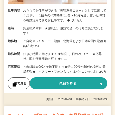
仕事内容
おうちでお仕事ができる『美容系モニター』として活躍して
ください！ 1案件の作業時間は5分〜10分程度。空いた時間
を有効活用できるお仕事です。 ◆【いろん…
給与
完全出来高制 ★謝礼は、最短で当日のうちに受け取れま
す！
勤務地
ご自宅※フルリモート勤務 北海道および日本全国で勤務可
能(在宅OK)
勤務時間
好きな時間に働けます！ ★単発（1日のみ）OK！ ★応募
後、即お仕事開始も可！ ★在…
応募資格
＜未経験者OK／年齢不問＞⇒★特に20代〜50代の女性の登
録多数★ ※スマートフォンもしくはパソコンをお持ちの方
詳細を見る
後で見る
更新日： 2026/07/31 掲載終了日： 2026/08/24