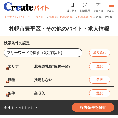
後で見る
閲覧履歴
会員登録
メニュー
クリエイトバイト・パート求人TOP
＞
北海道
＞
北海道札幌市
＞
札幌市豊平区
＞
札幌市豊平区・そ
札幌市豊平区・その他のバイト・求人情報
検索条件の設定
絞り込む
エリア
北海道札幌市(豊平区)
選択
職種
指定しない
選択
条件
高収入
選択
4
検索条件を保存
全
件ヒットしました