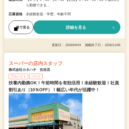
ら勤務できる…
応募資格
未経験歓迎・学歴、年齢不問
詳細を見る
後で見る
更新日： 2026/04/24 掲載終了日： 2026/11/06
スーパーの店内スタッフ
株式会社カネハチ 住吉店
アルバイト
パート
扶養内勤務OK！午前時間を有効活用！未経験歓迎！社員
割引あり（10％OFF）！幅広い年代が活躍中！