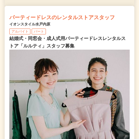
パーティードレスのレンタルストアスタッフ
イオンスタイル水戸内原
アルバイト
パート
結婚式・同窓会・成人式用パーティードレスレンタルス
トア「ルルティ」スタッフ募集