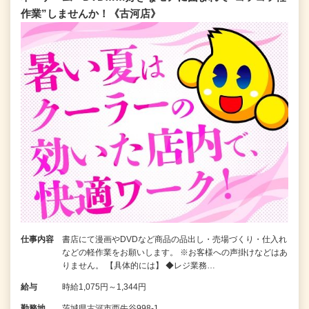
作業”しませんか！《古河店》
仕事内容
書店にて漫画やDVDなど商品の品出し・売場づくり・仕入れ
などの軽作業をお願いします。 ※お客様への声掛けなどはあ
りません。 【具体的には】 ◆レジ業務…
給与
時給1,075円～1,344円
勤務地
茨城県古河市西牛谷998‐1