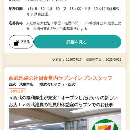
勤務時間
（1）9：30～18：30 （2）18：00～翌2：15 ☆時間は相談
可 ☆勤務は週…
応募資格
未経験者大歓迎！学歴・職歴不問！ 22時以降は18歳以上の
方 ※例外事由2号／労働基準法による
詳細を見る
後で見る
更新日： 2026/07/17 掲載終了日： 2026/09/25
西武池袋の社員食堂内セブンイレブンスタッフ
西武 池袋本店 ［株式会社そごう・西武］
契約社員
＜西武の福利厚生が充実！オープンしたばかりの新しい
お店！＞西武池袋の社員用休憩室のセブンでのお仕事