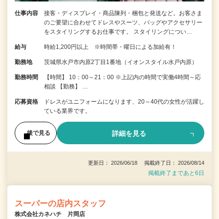
仕事内容
接客・ディスプレイ・商品陳列・梱包と発送など。お客さま
のご要望に合わせてドレスやスーツ、バッグやアクセサリー
をスタイリングするお仕事です。 スタイリングについ…
給与
時給1,200円以上 ※時間帯・曜日による加給有！
勤務地
茨城県水戸市内原2丁目1番地（イオンスタイル水戸内原）
勤務時間
【時間】 10：00～21：00 ※上記内の時間で実働4時間～応
相談 【勤務】 …
応募資格
ドレスがユニフォームになります、20～40代の女性が活躍し
ている業界です。
詳細を見る
後で見る
更新日： 2026/06/18 掲載終了日： 2026/08/14
掲載終了まであと6日
スーパーの店内スタッフ
株式会社カネハチ 片岡店