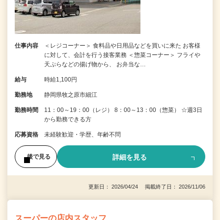
仕事内容
＜レジコーナー＞ 食料品や日用品などを買いに来た お客様
に対して、会計を行う接客業務 ＜惣菜コーナー＞ フライや
天ぷらなどの揚げ物から、 お弁当な…
給与
時給1,100円
勤務地
静岡県牧之原市細江
勤務時間
11：00～19：00（レジ） 8：00～13：00（惣菜） ☆週3日
から勤務できる方
応募資格
未経験歓迎・学歴、年齢不問
詳細を見る
後で見る
更新日： 2026/04/24 掲載終了日： 2026/11/06
スーパーの店内スタッフ