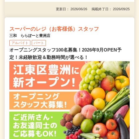
更新日： 2026/06/26 掲載終了日： 2026/09/25
スーパーのレジ（お客様係）スタッフ
三和 ららぽーと豊洲店
アルバイト
パート
オープニングスタッフ100名募集！2026年9月OPEN予
定！未経験歓迎＆勤務時間が選べる！