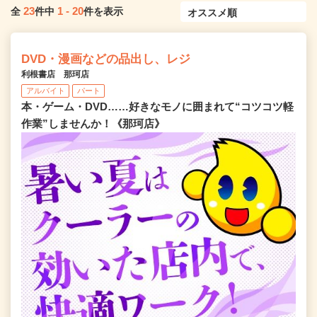
23
1
-
20
全
件中
件を表示
DVD・漫画などの品出し、レジ
利根書店 那珂店
アルバイト
パート
本・ゲーム・DVD……好きなモノに囲まれて“コツコツ軽
作業”しませんか！《那珂店》