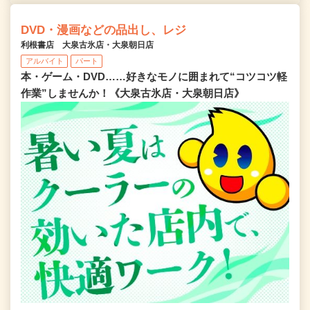
DVD・漫画などの品出し、レジ
利根書店 大泉古氷店・大泉朝日店
アルバイト
パート
本・ゲーム・DVD……好きなモノに囲まれて“コツコツ軽
作業”しませんか！《大泉古氷店・大泉朝日店》