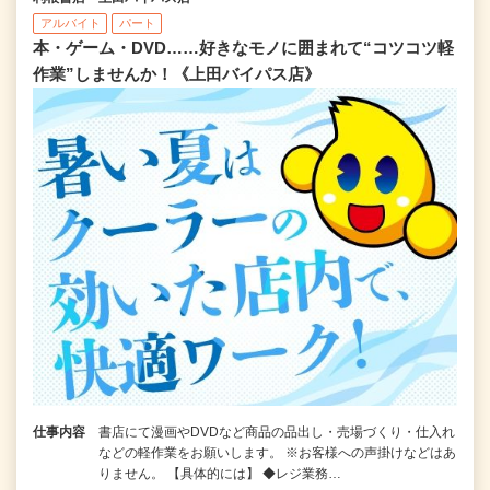
アルバイト
パート
本・ゲーム・DVD……好きなモノに囲まれて“コツコツ軽
作業”しませんか！《上田バイパス店》
仕事内容
書店にて漫画やDVDなど商品の品出し・売場づくり・仕入れ
などの軽作業をお願いします。 ※お客様への声掛けなどはあ
りません。 【具体的には】 ◆レジ業務…