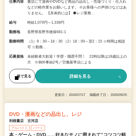
仕事内容
書店にて漫画やDVDなど商品の品出し・売場づくり・仕入れ
などの軽作業をお願いします。 ※お客様への声掛けなどはあ
りません。 【具体的には】 ◆レジ業務…
給与
時給1,070円～1,338円
勤務地
長野県長野市穂保681-1
勤務時間
（1）9：30～18：30 （2）18：00～翌2：15 ☆時間は相談
可 ☆勤務…
応募資格
未経験者大歓迎！学歴・職歴不問！ 22時以降は18歳以上の
方 ※例外事由2号／労働基準法による
詳細を見る
後で見る
更新日： 2026/07/17 掲載終了日： 2026/09/25
DVD・漫画などの品出し、レジ
利根書店 古河店
アルバイト
パート
本・ゲーム・DVD……好きなモノに囲まれて“コツコツ軽