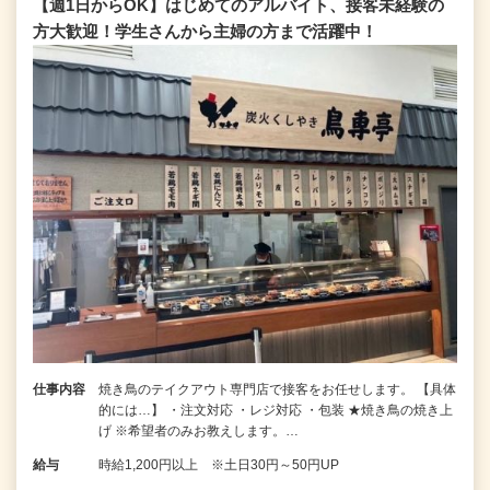
【週1日からOK】はじめてのアルバイト、接客未経験の
方大歓迎！学生さんから主婦の方まで活躍中！
仕事内容
焼き鳥のテイクアウト専門店で接客をお任せします。 【具体
的には…】 ・注文対応 ・レジ対応 ・包装 ★焼き鳥の焼き上
げ ※希望者のみお教えします。…
給与
時給1,200円以上 ※土日30円～50円UP