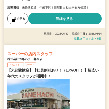
2：00 …
応募資格
未経験歓迎！年齢不問！日曜日出勤出来る方優遇！
詳細を見る
後で見る
更新日： 2026/06/30 掲載終了日： 2026/08/14
掲載終了まであと6日
スーパーの店内スタッフ
株式会社カネハチ 榛原店
アルバイト
パート
【未経験歓迎】【社員割引あり！（10％OFF）】幅広い
年代のスタッフが活躍中！