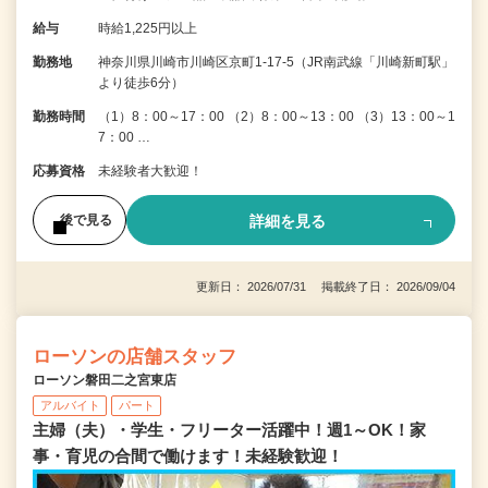
給与
時給1,225円以上
勤務地
神奈川県川崎市川崎区京町1-17-5（JR南武線「川崎新町駅」
より徒歩6分）
勤務時間
（1）8：00～17：00 （2）8：00～13：00 （3）13：00～1
7：00 …
応募資格
未経験者大歓迎！
詳細を見る
後で見る
更新日： 2026/07/31 掲載終了日： 2026/09/04
ローソンの店舗スタッフ
ローソン磐田二之宮東店
アルバイト
パート
主婦（夫）・学生・フリーター活躍中！週1～OK！家
事・育児の合間で働けます！未経験歓迎！