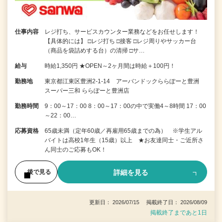
仕事内容
レジ打ち、サービスカウンター業務などをお任せします！
【具体的には】 □レジ打ち □接客 □レジ周りやサッカー台
（商品を袋詰めする台）の清掃 □サ…
給与
時給1,350円 ★OPEN～2ヶ月間は時給＋100円！
勤務地
東京都江東区豊洲2-1-14 アーバンドックららぽーと豊洲
スーパー三和 ららぽーと豊洲店
勤務時間
9：00～17：00 8：00～17：00の中で実働4～8時間 17：00
～22：00…
応募資格
65歳未満（定年60歳／再雇用65歳までの為） ※学生アル
バイトは高校1年生（15歳）以上 ★お友達同士・ご近所さ
ん同士のご応募もOK！
詳細を見る
後で見る
更新日： 2026/07/15 掲載終了日： 2026/08/09
掲載終了まであと1日