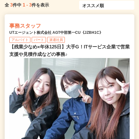
3
1
-
3
全
件中
件を表示
事務スタッフ
UTエージェント株式会社 AGT中部第一CU《JZBH1C》
アルバイト
パート
派遣社員
【残業少なめ×年休125日】大手G！ITサービス企業で営業
支援や見積作成などの事務♪