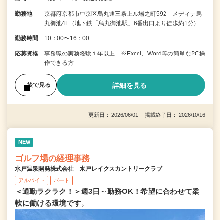
勤務地
京都府京都市中京区烏丸通三条上ル場之町592 メディナ烏
丸御池4F（地下鉄「烏丸御池駅」6番出口より徒歩約1分）
勤務時間
10：00〜16：00
応募資格
事務職の実務経験１年以上 ※Excel、Word等の簡単なPC操
作できる方
詳細を見る
後で見る
更新日： 2026/06/01 掲載終了日： 2026/10/16
NEW
ゴルフ場の経理事務
水戸温泉開発株式会社 水戸レイクスカントリークラブ
アルバイト
パート
＜通勤ラクラク！＞週3日～勤務OK！希望に合わせて柔
軟に働ける環境です。