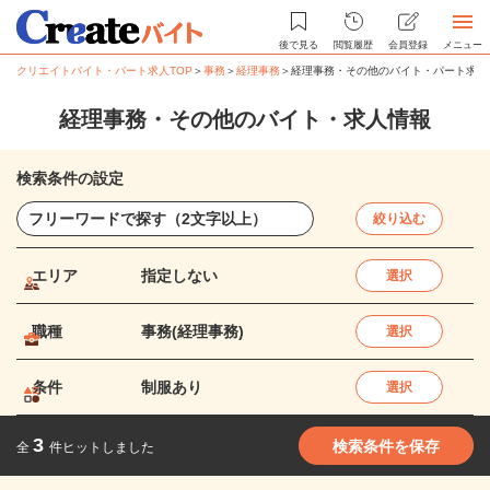
後で見る
閲覧履歴
会員登録
メニュー
クリエイトバイト・パート求人TOP
＞
事務
＞
経理事務
＞
経理事務・その他のバイト・パート求人
経理事務・その他のバイト・求人情報
検索条件の設定
絞り込む
エリア
指定しない
選択
職種
事務(経理事務)
選択
条件
制服あり
選択
3
検索条件を保存
全
件ヒットしました