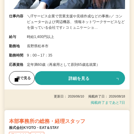
仕事内容
＼ITサービス企業で営業支援や見積作成などの事務♪／ コン
ピューターおよび周辺機器、 情報ネットワークサービスなど
を扱っている会社です♪ コミュニケーショ…
給与
時給1,400円以上
勤務地
長野県松本市
勤務時間
9：00～17：35
応募資格
定年満60歳（再雇用として原則65歳迄就業）
詳細を見る
後で見る
更新日： 2026/06/10 掲載終了日： 2026/08/18
掲載終了まであと7日
本部事務所の総務・経理スタッフ
株式会社KYOTO・EAT＆STAY