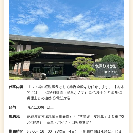
仕事内容
ゴルフ場の経理事務として業務全般をお任せします。 【具体
的には…】 ◎給料計算（簡単な入力） ◎労務士との連携 ◎
税理士との連携 ◎電話対応 …
給与
時給1,300円以上
勤務地
茨城県東茨城郡城里町春園754（常磐線「友部駅」より車で3
0分程度） ※車・バイク・自転車通勤可
勤務時間
9：00～16：00 （週3日～4日） ・勤務時間は相談に応じま