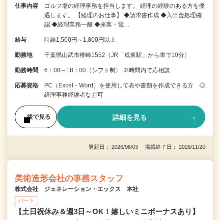
仕事内容
ゴルフ場の経理事務を担当します。 経理の経験のある方を優
遇します。 【経理のお仕事】 ◆請求書作成 ◆入出金処理確
認 ◆経理業務一般 ◆来客・電…
給与
時給1,500円～1,800円以上
勤務地
千葉県山武市椎崎1552（JR「成東駅」から車で10分）
勤務時間
6：00～18：00（シフト制） ※時間内で応相談
応募資格
PC（Excel・Word）を使用して表や書類を作成できる方 ◎
経理事務経験者なお可
詳細を見る
後で見る
更新日： 2026/06/03 掲載終了日： 2026/11/20
美術造形会社の事務スタッフ
株式会社 ジェネレーション・エックス 本社
パート
【土日祝休み＆週3日～OK！嬉しいミニボーナスあり】