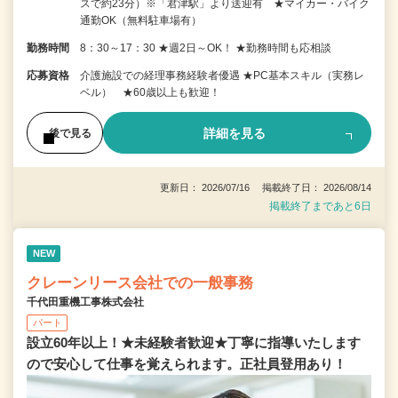
スで約23分）※「君津駅」より送迎有 ★マイカー・バイク
通勤OK（無料駐車場有）
勤務時間
8：30～17：30 ★週2日～OK！ ★勤務時間も応相談
応募資格
介護施設での経理事務経験者優遇 ★PC基本スキル（実務レ
ベル） ★60歳以上も歓迎！
詳細を見る
後で見る
更新日： 2026/07/16 掲載終了日： 2026/08/14
掲載終了まであと6日
NEW
クレーンリース会社での一般事務
千代田重機工事株式会社
パート
設立60年以上！★未経験者歓迎★丁寧に指導いたします
ので安心して仕事を覚えられます。正社員登用あり！