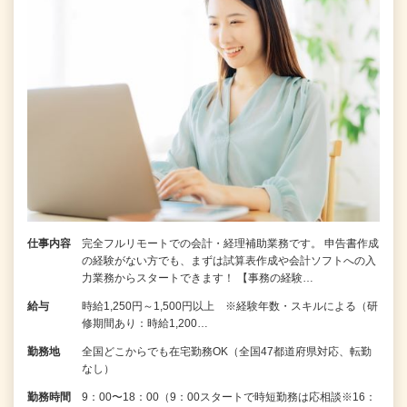
仕事内容
完全フルリモートでの会計・経理補助業務です。 申告書作成
の経験がない⽅でも、まずは試算表作成や会計ソフトへの⼊
⼒業務からスタートできます！ 【事務の経験…
給与
時給1,250円～1,500円以上 ※経験年数・スキルによる（研
修期間あり：時給1,200…
勤務地
全国どこからでも在宅勤務OK（全国47都道府県対応、転勤
なし）
勤務時間
9：00〜18：00（9：00スタートで時短勤務は応相談※16：