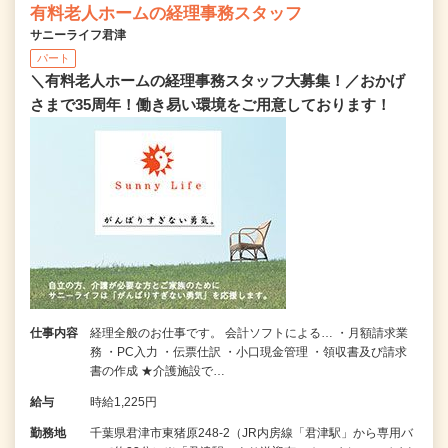
有料老人ホームの経理事務スタッフ
サニーライフ君津
パート
＼有料老人ホームの経理事務スタッフ大募集！／おかげ
さまで35周年！働き易い環境をご用意しております！
仕事内容
経理全般のお仕事です。 会計ソフトによる… ・月額請求業
務 ・PC入力 ・伝票仕訳 ・小口現金管理 ・領収書及び請求
書の作成 ★介護施設で…
給与
時給1,225円
勤務地
千葉県君津市東猪原248-2（JR内房線「君津駅」から専用バ