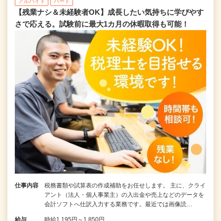
アルバイト
パート
【残業ナシ＆未経験者OK】成長したい気持ちに学びやす
さで応える。試験前に最大1カ月の休暇取得も可能！
仕事内容
税務書類や試算表の作成補助をお任せします。 主に、クライ
アント（法人・個人事業主）の入出金や売上などのデータを
会計ソフトへ仕訳入力する業務です。最近では画像読…
給与
時給1,195円～1,850円