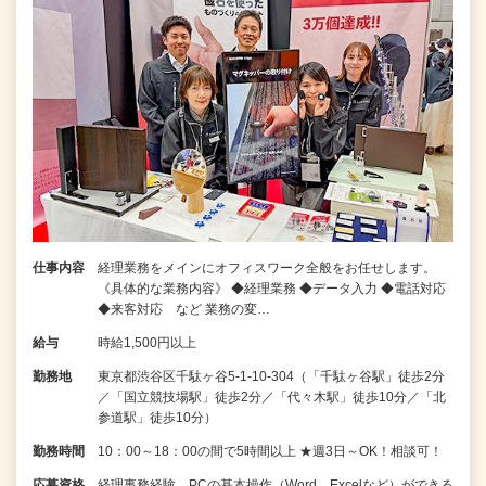
仕事内容
経理業務をメインにオフィスワーク全般をお任せします。
《具体的な業務内容》 ◆経理業務 ◆データ入力 ◆電話対応
◆来客対応 など 業務の変…
給与
時給1,500円以上
勤務地
東京都渋谷区千駄ヶ谷5-1-10-304（「千駄ヶ谷駅」徒歩2分
／「国立競技場駅」徒歩2分／「代々木駅」徒歩10分／「北
参道駅」徒歩10分）
勤務時間
10：00～18：00の間で5時間以上 ★週3日～OK！相談可！
応募資格
経理事務経験、PCの基本操作（Word、Excelなど）ができる