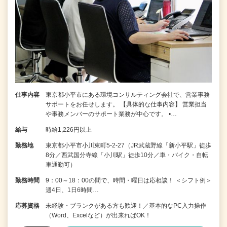
仕事内容
東京都小平市にある環境コンサルティング会社で、営業事務
サポートをお任せします。 【具体的な仕事内容】 営業担当
や事務メンバーのサポート業務が中心です。 •…
給与
時給1,226円以上
勤務地
東京都小平市小川東町5-2-27（JR武蔵野線「新小平駅」徒歩
8分／西武国分寺線「小川駅」徒歩10分／車・バイク・自転
車通勤可）
勤務時間
9：00～18：00の間で、時間・曜日は応相談！ ＜シフト例＞
週4日、1日6時間…
応募資格
未経験・ブランクがある方も歓迎！／基本的なPC入力操作
（Word、Excelなど）が出来ればOK！