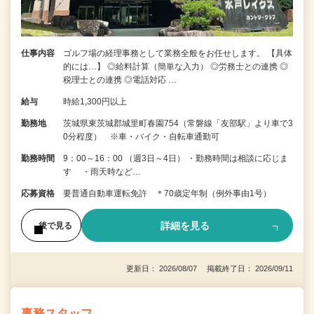
仕事内容
ゴルフ場の経理事務として業務全般をお任せします。 【具体
的には…】 ◎給料計算（簡単な入力） ◎労務士との連携 ◎
税理士との連携 ◎電話対応 …
給与
時給1,300円以上
勤務地
茨城県東茨城郡城里町春園754（常磐線「友部駅」より車で3
0分程度） ※車・バイク・自転車通勤可
勤務時間
9：00～16：00 （週3日～4日） ・勤務時間は相談に応じま
す ・雨天時など…
応募資格
要普通自動車運転免許 ＊70歳定年制（例外事由1号）
詳細を見る
後で見る
更新日： 2026/08/07 掲載終了日： 2026/09/11
事務スタッフ