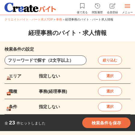
後で見る
閲覧履歴
会員登録
メニュー
クリエイトバイト・パート求人TOP
＞
事務
＞
経理事務のバイト・パート求人情報
経理事務のバイト・求人情報
検索条件の設定
絞り込む
エリア
指定しない
選択
職種
事務(経理事務)
選択
条件
指定しない
選択
23
検索条件を保存
全
件ヒットしました