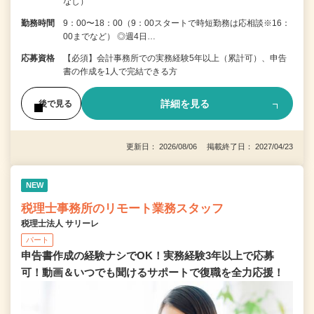
なし）
勤務時間
9：00〜18：00（9：00スタートで時短勤務は応相談※16：
00までなど） ◎週4日…
応募資格
【必須】会計事務所での実務経験5年以上（累計可）、申告
書の作成を1人で完結できる方
詳細を見る
後で見る
更新日： 2026/08/06 掲載終了日： 2027/04/23
NEW
税理士事務所のリモート業務スタッフ
税理士法人 サリーレ
パート
申告書作成の経験ナシでOK！実務経験3年以上で応募
可！動画＆いつでも聞けるサポートで復職を全⼒応援！