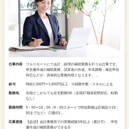
仕事内容
フルリモートにて会計・経理の補助業務を行うお仕事です。
申告書作成の補助業務、試算表の作成、年末調整・確定申告
対応などが、具体的な業務内容となります。 …
給与
時給1,300円〜1,600円以上 ※経験年数・スキルによる
勤務地
全国どこからでも在宅勤務OK（全国47都道府県対応、転勤
なし）
勤務時間
9：00〜18：00（9：00スタートで時短勤務は応相談※16：
00までなど） ◎週4日…
応募資格
【必須】会計事務所での実務経験3年以上（累計可）、申告
書作成の補助業務ができる方