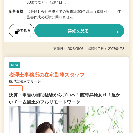
00までなど） ◎週4日…
応募資格
【必須】会計事務所での実務経験3年以上（累計可） ※申
告書作成の経験は問いません
詳細を見る
後で見る
更新日： 2026/08/06 掲載終了日： 2027/04/23
NEW
税理士事務所の在宅勤務スタッフ
税理士法人サリーレ
パート
決算・申告の補助経験からプロへ！随時昇給あり！温か
いチーム⾵⼟のフルリモートワーク