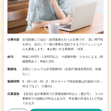
仕事内容
在宅勤務にて会計・経理業務を行うお仕事です。 高い専門性
を持ち、自立して一連の業務を完結できるプロフェッショナ
ルを募集します。 ★お願いする業務例 ・決算…
給与
時給1,400円～1,800円以上 ※経験年数・スキルによる（研
修期間あり：時給1,300…
勤務地
全国どこからでも在宅勤務OK（全国47都道府県対応、転勤
なし）
勤務時間
9：00〜18：00（9：00スタートで時短勤務は応相談※16：
00までなど） ◎週4日…
応募資格
【必須】会計事務所での実務経験5年以上（累計可）、1つの
事務所での経験が3年以上ある方、申告書の作成を1人で完結
できる方