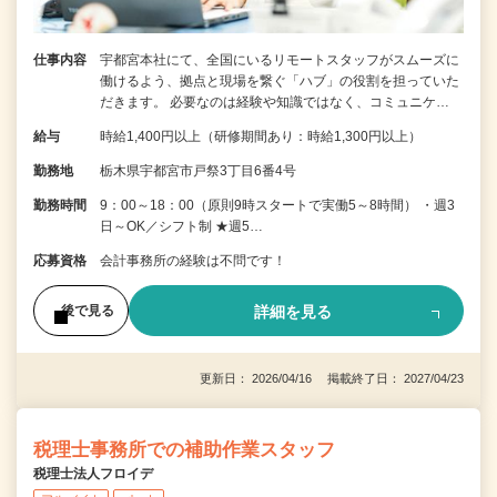
仕事内容
宇都宮本社にて、全国にいるリモートスタッフがスムーズに
働けるよう、拠点と現場を繋ぐ「ハブ」の役割を担っていた
だきます。 必要なのは経験や知識ではなく、コミュニケ…
給与
時給1,400円以上（研修期間あり：時給1,300円以上）
勤務地
栃木県宇都宮市戸祭3丁目6番4号
勤務時間
9：00～18：00（原則9時スタートで実働5～8時間） ・週3
日～OK／シフト制 ★週5…
応募資格
会計事務所の経験は不問です！
詳細を見る
後で見る
更新日： 2026/04/16 掲載終了日： 2027/04/23
税理士事務所での補助作業スタッフ
税理士法人フロイデ