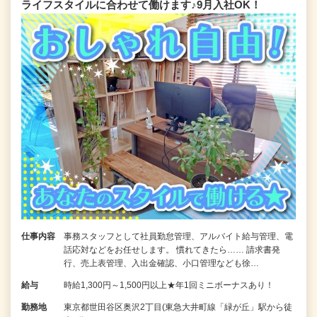
ライフスタイルに合わせて働けます♪9月入社OK！
仕事内容
事務スタッフとして社員勤怠管理、アルバイト給与管理、電
話応対などをお任せします。 慣れてきたら…… 請求書発
行、売上表管理、入出金確認、小口管理なども徐…
給与
時給1,300円～1,500円以上★年1回ミニボーナスあり！
勤務地
東京都世田谷区奥沢2丁目(東急大井町線「緑が丘」駅から徒