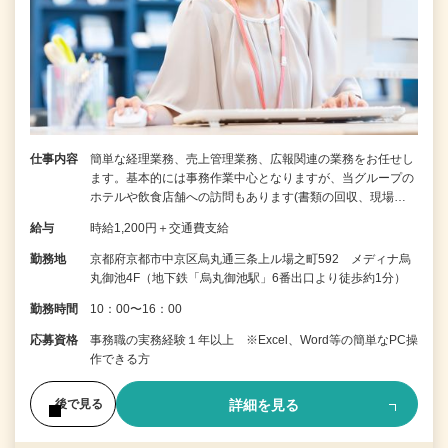
仕事内容
簡単な経理業務、売上管理業務、広報関連の業務をお任せし
ます。基本的には事務作業中心となりますが、当グループの
ホテルや飲食店舗への訪問もあります(書類の回収、現場…
給与
時給1,200円＋交通費支給
勤務地
京都府京都市中京区烏丸通三条上ル場之町592 メディナ烏
丸御池4F（地下鉄「烏丸御池駅」6番出口より徒歩約1分）
勤務時間
10：00〜16：00
応募資格
事務職の実務経験１年以上 ※Excel、Word等の簡単なPC操
作できる方
詳細を見る
後で見る