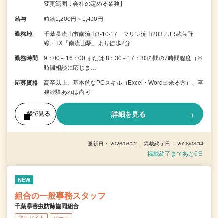
変更範囲：会社の定める業務】
給与
時給1,200円～1,400円
勤務地
千葉県流山市南流山3-10-17 マリン流山203／JR武蔵野
線・TX「南流山駅」より徒歩2分
勤務時間
9：00～16：00 または 8：30～17：30の間の7時間程度（※
時間相談に応じま…
応募資格
高卒以上、基本的なPCスキル（Excel・Word出来る方）、事
務経験あれば尚可
詳細を見る
後で見る
更新日： 2026/06/22 掲載終了日： 2026/08/14
掲載終了まであと6日
NEW
組合の一般事務スタッフ
千葉県害虫防除協同組合
アルバイト
パート