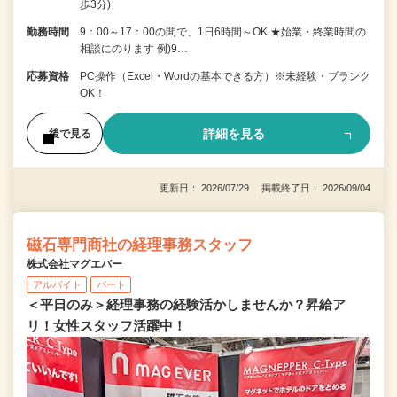
歩3分)
勤務時間
9：00～17：00の間で、1日6時間～OK ★始業・終業時間の
相談にのります 例)9…
応募資格
PC操作（Excel・Wordの基本できる方）※未経験・ブランク
OK！
詳細を見る
後で見る
更新日： 2026/07/29 掲載終了日： 2026/09/04
磁石専門商社の経理事務スタッフ
株式会社マグエバー
アルバイト
パート
＜平日のみ＞経理事務の経験活かしませんか？昇給ア
リ！女性スタッフ活躍中！