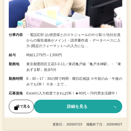
仕事内容
・電話応対 (お得意様とのスケジュールのやり取り/当社社員
からの報告連絡がメイン) ・請求書作成 ・データベースに入
力 (既定のフォーマットへの入力にな…
給与
時給1,275円～1,500円
勤務地
東京都墨田区立花3-3-11／東武亀戸線「亀戸水神駅」・「東
あずま駅」徒歩5分
勤務時間
8：30～17：30の間で時間・曜日応相談 ※午前のみ・午後の
みでもOK！ ※水・土で…
応募資格
Excelの入力程度できればOK！★40代～70代男女活躍中！
詳細を見る
後で見る
更新日： 2026/07/23 掲載終了日： 2026/08/27