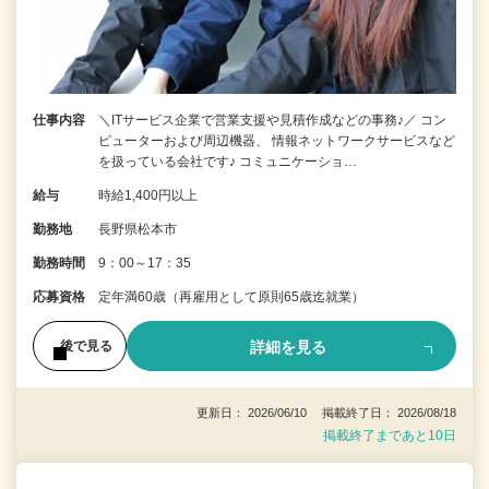
仕事内容
＼ITサービス企業で営業支援や見積作成などの事務♪／ コン
ピューターおよび周辺機器、 情報ネットワークサービスなど
を扱っている会社です♪ コミュニケーショ…
給与
時給1,400円以上
勤務地
長野県松本市
勤務時間
9：00～17：35
応募資格
定年満60歳（再雇用として原則65歳迄就業）
詳細を見る
後で見る
更新日： 2026/06/10 掲載終了日： 2026/08/18
掲載終了まであと10日