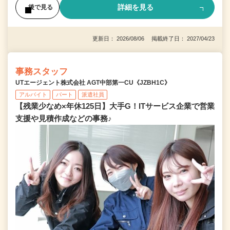
詳細を見る
後で見る
更新日： 2026/08/06 掲載終了日： 2027/04/23
事務スタッフ
UTエージェント株式会社 AGT中部第一CU《JZBH1C》
アルバイト
パート
派遣社員
【残業少なめ×年休125日】大手G！ITサービス企業で営業
支援や見積作成などの事務♪