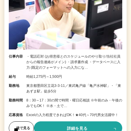
仕事内容
・電話応対 (お得意様とのスケジュールのやり取り/当社社員
からの報告連絡がメイン) ・請求書作成 ・データベースに入
力 (既定のフォーマットへの入力にな…
給与
時給1,275円～1,500円
勤務地
東京都墨田区立花3-3-11／東武亀戸線「亀戸水神駅」・「東
あずま駅」徒歩5分
勤務時間
8：30～17：30の間で時間・曜日応相談 ※午前のみ・午後の
みでもOK！ ※水・土で…
応募資格
Excelの入力程度できればOK！★40代～70代男女活躍中！
詳細を見る
後で見る