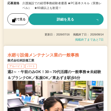
応募資格
介護施設での経理事務経験者優遇 ★PC基本スキル（実務レ
ベル） ★60歳以上も歓迎！
詳細を見る
後で見る
更新日： 2026/07/16 掲載終了日： 2026/08/14
掲載終了まであと7日
水廻り設備メンテナンス業の一般事務
株式会社林設備工業
アルバイト
パート
週2～・午前のみOK！30～70代活躍の一般事務★未経験
＆ブランクOK／私服OK／東あずま駅歩5分