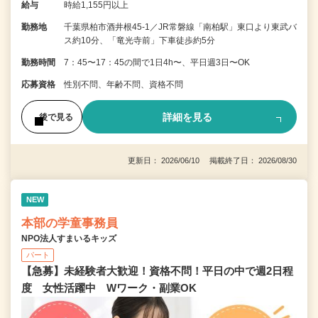
給与
時給1,155円以上
勤務地
千葉県柏市酒井根45-1／JR常磐線「南柏駅」東口より東武バ
ス約10分、「竜光寺前」下車徒歩約5分
勤務時間
7：45〜17：45の間で1日4h〜、平日週3日〜OK
応募資格
性別不問、年齢不問、資格不問
詳細を見る
後で見る
更新日： 2026/06/10 掲載終了日： 2026/08/30
NEW
本部の学童事務員
NPO法人すまいるキッズ
パート
【急募】未経験者大歓迎！資格不問！平日の中で週2日程
度 女性活躍中 Wワーク・副業OK