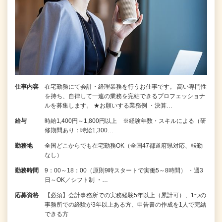
仕事内容
在宅勤務にて会計・経理業務を行うお仕事です。 高い専門性
を持ち、自律して一連の業務を完結できるプロフェッショナ
ルを募集します。 ★お願いする業務例 ・決算…
給与
時給1,400円～1,800円以上 ※経験年数・スキルによる（研
修期間あり：時給1,300…
勤務地
全国どこからでも在宅勤務OK（全国47都道府県対応、転勤
なし）
勤務時間
9：00～18：00（原則9時スタートで実働5～8時間） ・週3
日～OK／シフト制 ・…
応募資格
【必須】会計事務所での実務経験5年以上（累計可）、1つの
事務所での経験が3年以上ある方、申告書の作成を1人で完結
できる方