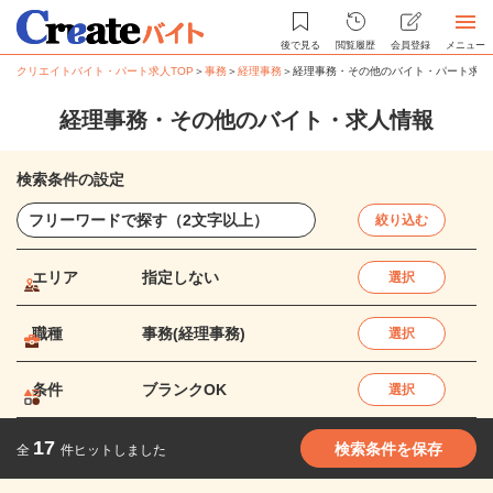
後で見る
閲覧履歴
会員登録
メニュー
クリエイトバイト・パート求人TOP
＞
事務
＞
経理事務
＞
経理事務・その他のバイト・パート求人
経理事務・その他のバイト・求人情報
検索条件の設定
絞り込む
エリア
指定しない
選択
職種
事務(経理事務)
選択
条件
ブランクOK
選択
17
検索条件を保存
全
件ヒットしました