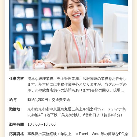
仕事内容
簡単な経理業務、売上管理業務、広報関連の業務をお任せし
ます。基本的には事務作業中心となりますが、当グループの
ホテルや飲食店舗への訪問もあります(書類の回収、現場…
給与
時給1,200円＋交通費支給
勤務地
京都府京都市中京区烏丸通三条上ル場之町592 メディナ烏
丸御池4F（地下鉄「烏丸御池駅」6番出口より徒歩約1分）
勤務時間
10：00〜16：00
応募資格
事務職の実務経験１年以上 ※Excel、Word等の簡単なPC操