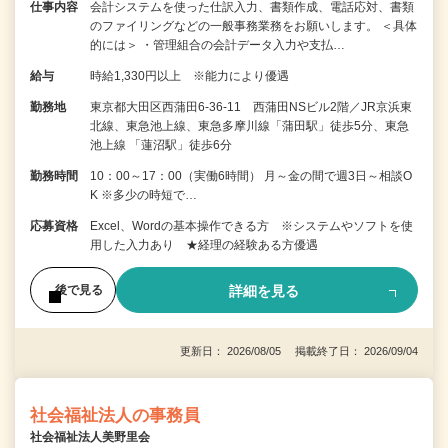
仕事内容
会計システムを使った仕訳入力、書類作成、電話応対、書類
のファイリングなどの一般事務業務をお願いします。 ＜具体
的には＞ ・管理組合の会計データ入力や支払…
給与
時給1,330円以上 ※能力により優遇
勤務地
東京都大田区西蒲田6-36-11 西蒲田NSビル2階／JR京浜東
北線、東急池上線、東急多摩川線「蒲田駅」徒歩5分、東急
池上線 「蓮沼駅」徒歩6分
勤務時間
10：00～17：00（実働6時間） 月～金の間で週3日～相談O
K ※多少の時短で…
応募資格
Excel、Wordの基本操作できる方 ※システムやソフトを使
用した入力あり ★経理の経験ある方優遇
詳細を見る
後で見る
更新日： 2026/08/05 掲載終了日： 2026/09/04
社会福祉法人の事務員
社会福祉法人美野里会