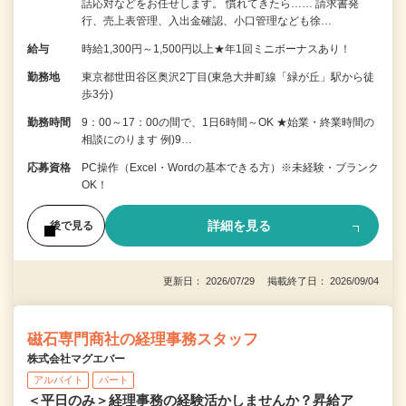
話応対などをお任せします。 慣れてきたら…… 請求書発
行、売上表管理、入出金確認、小口管理なども徐…
給与
時給1,300円～1,500円以上★年1回ミニボーナスあり！
勤務地
東京都世田谷区奥沢2丁目(東急大井町線「緑が丘」駅から徒
歩3分)
勤務時間
9：00～17：00の間で、1日6時間～OK ★始業・終業時間の
相談にのります 例)9…
応募資格
PC操作（Excel・Wordの基本できる方）※未経験・ブランク
OK！
詳細を見る
後で見る
更新日： 2026/07/29 掲載終了日： 2026/09/04
磁石専門商社の経理事務スタッフ
株式会社マグエバー
アルバイト
パート
＜平日のみ＞経理事務の経験活かしませんか？昇給ア