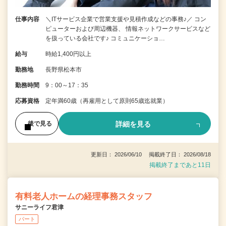
仕事内容
＼ITサービス企業で営業支援や見積作成などの事務♪／ コン
ピューターおよび周辺機器、 情報ネットワークサービスなど
を扱っている会社です♪ コミュニケーショ…
給与
時給1,400円以上
勤務地
長野県松本市
勤務時間
9：00～17：35
応募資格
定年満60歳（再雇用として原則65歳迄就業）
詳細を見る
後で見る
更新日： 2026/06/10 掲載終了日： 2026/08/18
掲載終了まであと11日
有料老人ホームの経理事務スタッフ
サニーライフ君津
パート