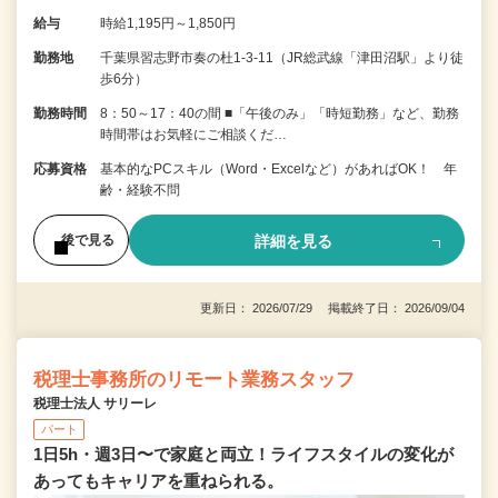
給与
時給1,195円～1,850円
勤務地
千葉県習志野市奏の杜1-3-11（JR総武線「津田沼駅」より徒
歩6分）
勤務時間
8：50～17：40の間 ■「午後のみ」「時短勤務」など、勤務
時間帯はお気軽にご相談くだ…
応募資格
基本的なPCスキル（Word・Excelなど）があればOK！ 年
齢・経験不問
詳細を見る
後で見る
更新日： 2026/07/29 掲載終了日： 2026/09/04
税理士事務所のリモート業務スタッフ
税理士法人 サリーレ
パート
1日5h・週3日〜で家庭と両立！ライフスタイルの変化が
あってもキャリアを重ねられる。