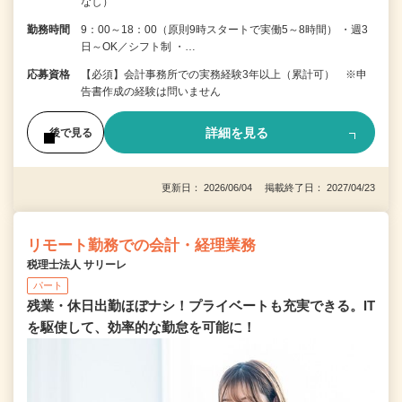
なし）
勤務時間
9：00～18：00（原則9時スタートで実働5～8時間） ・週3
日～OK／シフト制 ・…
応募資格
【必須】会計事務所での実務経験3年以上（累計可） ※申
告書作成の経験は問いません
詳細を見る
後で見る
更新日： 2026/06/04 掲載終了日： 2027/04/23
リモート勤務での会計・経理業務
税理士法人 サリーレ
パート
残業・休日出勤ほぼナシ！プライベートも充実できる。IT
を駆使して、効率的な勤怠を可能に！