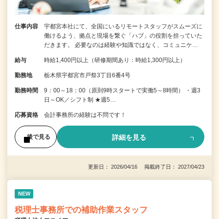
仕事内容
宇都宮本社にて、全国にいるリモートスタッフがスムーズに
働けるよう、拠点と現場を繋ぐ「ハブ」の役割を担っていた
だきます。 必要なのは経験や知識ではなく、コミュニケ…
給与
時給1,400円以上（研修期間あり：時給1,300円以上）
勤務地
栃木県宇都宮市戸祭3丁目6番4号
勤務時間
9：00～18：00（原則9時スタートで実働5～8時間） ・週3
日～OK／シフト制 ★週5…
応募資格
会計事務所の経験は不問です！
詳細を見る
後で見る
更新日： 2026/04/16 掲載終了日： 2027/04/23
NEW
税理士事務所での補助作業スタッフ