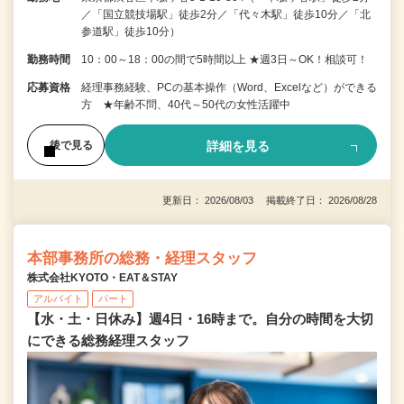
／「国立競技場駅」徒歩2分／「代々木駅」徒歩10分／「北
参道駅」徒歩10分）
勤務時間
10：00～18：00の間で5時間以上 ★週3日～OK！相談可！
応募資格
経理事務経験、PCの基本操作（Word、Excelなど）ができる
方 ★年齢不問、40代～50代の女性活躍中
詳細を見る
後で見る
更新日： 2026/08/03 掲載終了日： 2026/08/28
本部事務所の総務・経理スタッフ
株式会社KYOTO・EAT＆STAY
アルバイト
パート
【水・土・日休み】週4日・16時まで。自分の時間を大切
にできる総務経理スタッフ