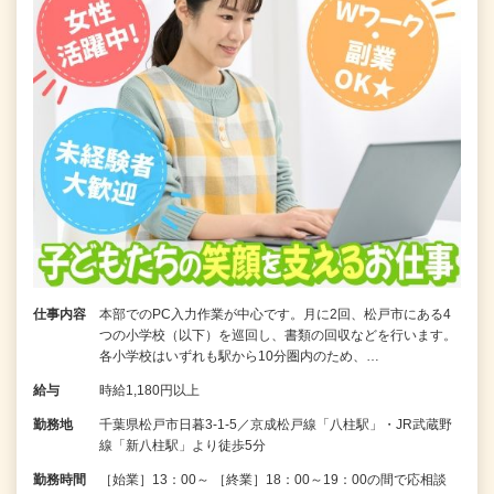
仕事内容
本部でのPC入力作業が中心です。月に2回、松戸市にある4
つの小学校（以下）を巡回し、書類の回収などを行います。
各小学校はいずれも駅から10分圏内のため、…
給与
時給1,180円以上
勤務地
千葉県松戸市日暮3-1-5／京成松戸線「八柱駅」・JR武蔵野
線「新八柱駅」より徒歩5分
勤務時間
［始業］13：00～ ［終業］18：00～19：00の間で応相談