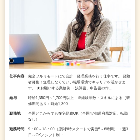
仕事内容
完全フルリモートにて会計・経理業務を行う仕事です。 経験
者募集！無理しなくていい職場環境でキャリアを活かせま
す。 ★お願いする業務例 ・決算書、申告書の作…
給与
時給1,350円～1,700円以上 ※経験年数・スキルによる（研
修期間あり：時給1,300…
勤務地
全国どこからでも在宅勤務OK（全国47都道府県対応、転勤
なし）
勤務時間
9：00～18：00（原則9時スタートで実働5～8時間） ・週3
日～OK／シフト制 ・…