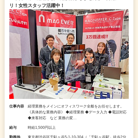
リ！女性スタッフ活躍中！
仕事内容
経理業務をメインにオフィスワーク全般をお任せします。
《具体的な業務内容》 ◆経理業務 ◆データ入力 ◆電話対応
◆来客対応 など 業務の変…
給与
時給1,500円以上
勤務地
東京都渋谷区千駄ヶ谷5-1-10-304（「千駄ヶ谷駅」徒歩2分