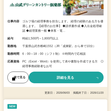
仕事内容
ゴルフ場の経理事務を担当します。 経理の経験のある方を優
遇します。 【経理のお仕事】 ◆請求書作成 ◆入出金処理確
認 ◆経理業務一般 ◆来客・電…
給与
時給1,500円～1,800円以上
勤務地
千葉県山武市椎崎1552（JR「成東駅」から車で10分）
勤務時間
6：00～18：00（シフト制） ※時間内で応相談
応募資格
PC（Excel・Word）を使用して表や書類を作成できる方 ◎
経理事務経験者なお可
詳細を見る
後で見る
更新日： 2026/06/03 掲載終了日： 2026/11/20
NEW