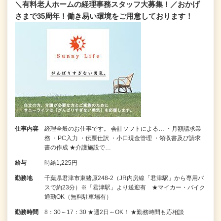
＼有料老人ホームの経理事務スタッフ大募集！／おかげ
さまで35周年！働き易い環境をご用意しております！
仕事内容
経理全般のお仕事です。 会計ソフトによる… ・月額請求業
務 ・PC入力 ・伝票仕訳 ・小口現金管理 ・領収書及び請求
書の作成 ★介護施設で…
給与
時給1,225円
勤務地
千葉県君津市東猪原248-2（JR内房線「君津駅」から専用バ
スで約23分）※「君津駅」より送迎有 ★マイカー・バイク
通勤OK（無料駐車場有）
勤務時間
8：30～17：30 ★週2日～OK！ ★勤務時間も応相談