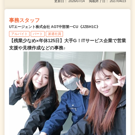
更新日： 2026/07/14 掲載終了日： 2027/04/23
事務スタッフ
UTエージェント株式会社 AGT中部第一CU《JZBH1C》
アルバイト
パート
派遣社員
【残業少なめ×年休125日】大手G！ITサービス企業で営業
支援や見積作成などの事務♪