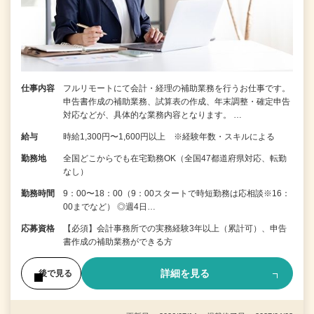
仕事内容
フルリモートにて会計・経理の補助業務を行うお仕事です。
申告書作成の補助業務、試算表の作成、年末調整・確定申告
対応などが、具体的な業務内容となります。 …
給与
時給1,300円〜1,600円以上 ※経験年数・スキルによる
勤務地
全国どこからでも在宅勤務OK（全国47都道府県対応、転勤
なし）
勤務時間
9：00〜18：00（9：00スタートで時短勤務は応相談※16：
00までなど） ◎週4日…
応募資格
【必須】会計事務所での実務経験3年以上（累計可）、申告
書作成の補助業務ができる方
詳細を見る
後で見る