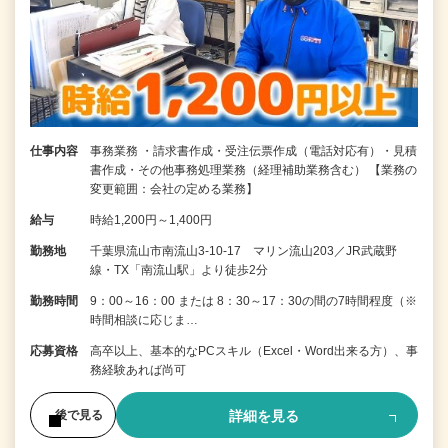
仕事内容
事務業務 ・請求書作成・受注伝票作成（電話対応有）・見積
書作成・その他事務処理業務（経理補助業務含む） 【業務の
変更範囲：会社の定める業務】
給与
時給1,200円～1,400円
勤務地
千葉県流山市南流山3-10-17 マリン流山203／JR武蔵野
線・TX「南流山駅」より徒歩2分
勤務時間
9：00～16：00 または 8：30～17：30の間の7時間程度（※
時間相談に応じま…
応募資格
高卒以上、基本的なPCスキル（Excel・Word出来る方）、事
務経験あれば尚可
詳細を見る
後で見る