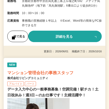
勤務地
京都府京都市中京区烏丸通三条上ル場之町592 メディナ烏
丸御池4F（地下鉄「烏丸御池駅」6番出口より徒歩約1分）
勤務時間
10：00〜16：00
応募資格
事務職の実務経験１年以上 ※Excel、Word等の簡単なPC操
作できる方
詳細を見る
後で見る
更新日： 2026/06/01 掲載終了日： 2026/10/16
NEW
マンション管理会社の事務スタッフ
株式会社リビングコミュニティ
アルバイト
パート
データ入力中心の一般事務募集！空調完備！駅チカ！土
日祝休み！週3日～のお仕事です！主婦活躍中！