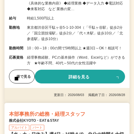
《具体的な業務内容》 ◆経理業務 ◆データ入力 ◆電話対応
◆来客対応 など 業務の変…
給与
時給1,500円以上
勤務地
東京都渋谷区千駄ヶ谷5-1-10-304（「千駄ヶ谷駅」徒歩2分
／「国立競技場駅」徒歩2分／「代々木駅」徒歩10分／「北
参道駅」徒歩10分）
勤務時間
10：00～18：00の間で5時間以上 ★週3日～OK！相談可！
応募資格
経理事務経験、PCの基本操作（Word、Excelなど）ができる
方 ★年齢不問、40代～50代の女性活躍中
詳細を見る
後で見る
更新日： 2026/08/03 掲載終了日： 2026/08/28
本部事務所の総務・経理スタッフ
株式会社KYOTO・EAT＆STAY
アルバイト
パート