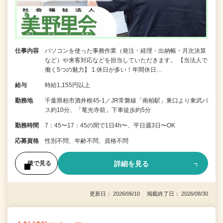
仕事内容
パソコンを使った事務作業（発注・経理・出納帳・月次決算
など）や来客対応などを担当していただきます。 【当法人で
働く5つの魅力】 1.休日が多い！年間休日…
給与
時給1,155円以上
勤務地
千葉県柏市酒井根45-1／JR常磐線「南柏駅」東口より東武バ
ス約10分、「竜光寺前」下車徒歩約5分
勤務時間
7：45〜17：45の間で1日4h〜、平日週3日〜OK
応募資格
性別不問、年齢不問、資格不問
詳細を見る
後で見る
更新日： 2026/06/10 掲載終了日： 2026/08/30