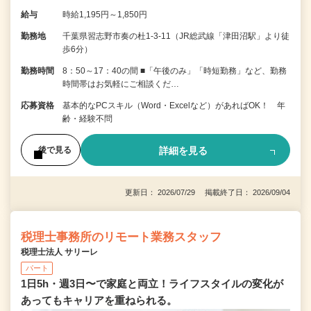
給与
時給1,195円～1,850円
勤務地
千葉県習志野市奏の杜1-3-11（JR総武線「津田沼駅」より徒
歩6分）
勤務時間
8：50～17：40の間 ■「午後のみ」「時短勤務」など、勤務
時間帯はお気軽にご相談くだ…
応募資格
基本的なPCスキル（Word・Excelなど）があればOK！ 年
齢・経験不問
詳細を見る
後で見る
更新日： 2026/07/29 掲載終了日： 2026/09/04
税理士事務所のリモート業務スタッフ
税理士法人 サリーレ
パート
1日5h・週3日〜で家庭と両立！ライフスタイルの変化が
あってもキャリアを重ねられる。