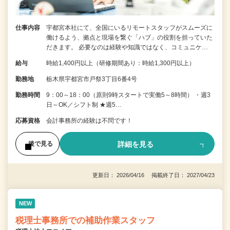
仕事内容
宇都宮本社にて、全国にいるリモートスタッフがスムーズに
働けるよう、拠点と現場を繋ぐ「ハブ」の役割を担っていた
だきます。 必要なのは経験や知識ではなく、コミュニケ…
給与
時給1,400円以上（研修期間あり：時給1,300円以上）
勤務地
栃木県宇都宮市戸祭3丁目6番4号
勤務時間
9：00～18：00（原則9時スタートで実働5～8時間） ・週3
日～OK／シフト制 ★週5…
応募資格
会計事務所の経験は不問です！
詳細を見る
後で見る
更新日： 2026/04/16 掲載終了日： 2027/04/23
NEW
税理士事務所での補助作業スタッフ