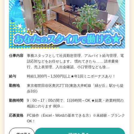
仕事内容
事務スタッフとして社員勤怠管理、アルバイト給与管理、電
話応対などをお任せします。 慣れてきたら…… 請求書発
行、売上表管理、入出金確認、小口管理なども徐…
給与
時給1,300円～1,500円以上★年1回ミニボーナスあり！
勤務地
東京都世田谷区奥沢2丁目(東急大井町線「緑が丘」駅から徒
歩3分)
勤務時間
9：00～17：00の間で、1日6時間～OK ★始業・終業時間の
相談にのります 例)9…
応募資格
PC操作（Excel・Wordの基本できる方）※未経験・ブランク
OK！