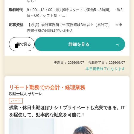
なし）
勤務時間
9：00～18：00（原則9時スタートで実働5～8時間） ・週3
日～OK／シフト制 ・…
応募資格
【必須】会計事務所での実務経験3年以上（累計可） ※申
告書作成の経験は問いません
詳細を見る
後で見る
更新日： 2026/08/07 掲載終了日： 2026/08/07
本日掲載終了になります
リモート勤務での会計・経理業務
税理士法人 サリーレ
パート
残業・休日出勤ほぼナシ！プライベートも充実できる。IT
を駆使して、効率的な勤怠を可能に！