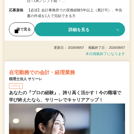
日～OK／シフト制 ・…
応募資格
【必須】会計事務所での実務経験5年以上（累計可）、申告
書の作成を1人で完結できる方
詳細を見る
後で見る
更新日： 2026/08/07 掲載終了日： 2026/08/07
本日掲載終了になります
在宅勤務での会計・経理業務
税理士法人 サリーレ
パート
あなたの『プロの経験』、誇り高く活かす！今の職場で
学び終えたなら、サリーレでキャリアアップ！