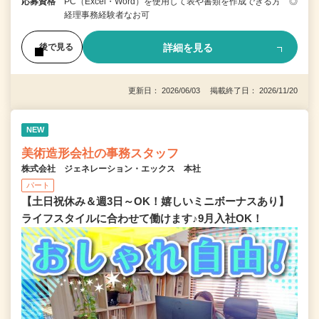
応募資格
PC（Excel・Word）を使用して表や書類を作成できる方 ◎
経理事務経験者なお可
詳細を見る
後で見る
更新日： 2026/06/03 掲載終了日： 2026/11/20
NEW
美術造形会社の事務スタッフ
株式会社 ジェネレーション・エックス 本社
パート
【土日祝休み＆週3日～OK！嬉しいミニボーナスあり】
ライフスタイルに合わせて働けます♪9月入社OK！