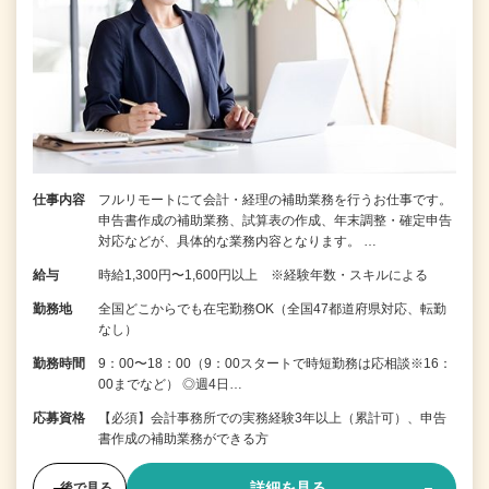
仕事内容
フルリモートにて会計・経理の補助業務を行うお仕事です。
申告書作成の補助業務、試算表の作成、年末調整・確定申告
対応などが、具体的な業務内容となります。 …
給与
時給1,300円〜1,600円以上 ※経験年数・スキルによる
勤務地
全国どこからでも在宅勤務OK（全国47都道府県対応、転勤
なし）
勤務時間
9：00〜18：00（9：00スタートで時短勤務は応相談※16：
00までなど） ◎週4日…
応募資格
【必須】会計事務所での実務経験3年以上（累計可）、申告
書作成の補助業務ができる方
詳細を見る
後で見る