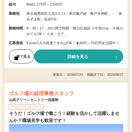
給与
時給1,275円～1,500円
勤務地
東京都墨田区立花3-3-11／東武亀戸線「亀戸水神駅」・「東
あずま駅」徒歩5分
勤務時間
8：30～17：30の間で時間・曜日応相談 ※午前のみ・午後の
みでもOK！ ※水・土で…
応募資格
Excelの入力程度できればOK！★40代～70代男女活躍中！
詳細を見る
後で見る
更新日： 2026/07/23 掲載終了日： 2026/08/27
ゴルフ場の経理事務スタッフ
山武グリーンカントリー倶楽部
アルバイト
パート
そうだ！ゴルフ場で働こう！経験を活かして活躍しませ
んか？職場見学も歓迎です！