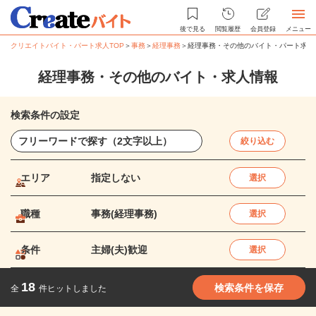
後で見る
閲覧履歴
会員登録
メニュー
クリエイトバイト・パート求人TOP
＞
事務
＞
経理事務
＞
経理事務・その他のバイト・パート求人
経理事務・その他のバイト・求人情報
検索条件の設定
絞り込む
エリア
指定しない
選択
職種
事務(経理事務)
選択
条件
主婦(夫)歓迎
選択
18
検索条件を保存
全
件ヒットしました