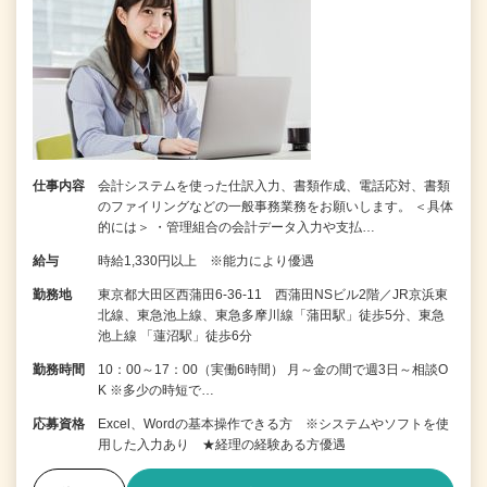
仕事内容
会計システムを使った仕訳入力、書類作成、電話応対、書類
のファイリングなどの一般事務業務をお願いします。 ＜具体
的には＞ ・管理組合の会計データ入力や支払…
給与
時給1,330円以上 ※能力により優遇
勤務地
東京都大田区西蒲田6-36-11 西蒲田NSビル2階／JR京浜東
北線、東急池上線、東急多摩川線「蒲田駅」徒歩5分、東急
池上線 「蓮沼駅」徒歩6分
勤務時間
10：00～17：00（実働6時間） 月～金の間で週3日～相談O
K ※多少の時短で…
応募資格
Excel、Wordの基本操作できる方 ※システムやソフトを使
用した入力あり ★経理の経験ある方優遇