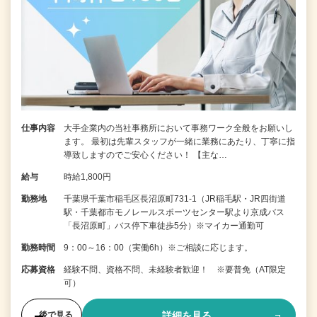
仕事内容
大手企業内の当社事務所において事務ワーク全般をお願いし
ます。 最初は先輩スタッフが一緒に業務にあたり、丁寧に指
導致しますのでご安心ください！ 【主な…
給与
時給1,800円
勤務地
千葉県千葉市稲毛区長沼原町731-1（JR稲毛駅・JR四街道
駅・千葉都市モノレールスポーツセンター駅より京成バス
「長沼原町」バス停下車徒歩5分）※マイカー通勤可
勤務時間
9：00～16：00（実働6h）※ご相談に応じます。
応募資格
経験不問、資格不問、未経験者歓迎！ ※要普免（AT限定
可）
詳細を見る
後で見る