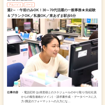
アルバイト
パート
週2～・午前のみOK！30～70代活躍の一般事務★未経験
＆ブランクOK／私服OK／東あずま駅歩5分
仕事内容
・電話応対 (お得意様とのスケジュールのやり取り/当社社員
からの報告連絡がメイン) ・請求書作成 ・データベースに入
力 (既定のフォーマットへの入力にな…