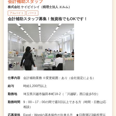
会計補助スタッフ
株式会社 ケイビイシイ（税理士法人 エルム）
アルバイト
パート
会計補助スタッフ募集！無資格でもOKです！
仕事内容
会計補助業務 ※変更範囲：あり（会社規定による）
給与
時給1,200円以上
勤務地
埼玉県川越市脇田本町18-2（「川越駅」西口徒歩5分）
勤務時間
9：00～17：00の間で週3日以上できる方（時間・日数は応
相談）
応募資格
Excel・Wordの基本操作が出来る方 ★日商簿記3級程度以