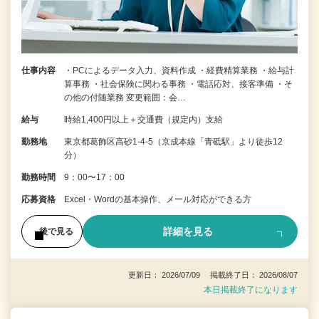
仕事内容
・PCによるデータ入力、資料作成 ・経費精算業務 ・給与計
算事務 ・社会保険に関わる事務 ・電話応対、接客準備 ・そ
の他の付随業務 変更範囲：会…
給与
時給1,400円以上＋交通費（規定内）支給
勤務地
東京都葛飾区高砂1-4-5（京成本線「青砥駅」より徒歩12
分）
勤務時間
9：00〜17：00
応募資格
Excel・Wordの基本操作、メール対応ができる方
詳細を見る
後で見る
更新日： 2026/07/09 掲載終了日： 2026/08/07
本日掲載終了になります