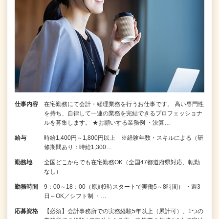
仕事内容
在宅勤務にて会計・経理業務を行うお仕事です。 高い専門性
を持ち、自律して一連の業務を完結できるプロフェッショナ
ルを募集します。 ★お願いする業務例 ・決算…
給与
時給1,400円～1,800円以上 ※経験年数・スキルによる（研
修期間あり：時給1,300…
勤務地
全国どこからでも在宅勤務OK（全国47都道府県対応、転勤
なし）
勤務時間
9：00～18：00（原則9時スタートで実働5～8時間） ・週3
日～OK／シフト制 ・…
応募資格
【必須】会計事務所での実務経験5年以上（累計可）、1つの