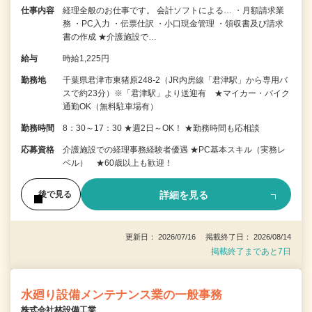
仕事内容
経理全般のお仕事です。 会計ソフトによる… ・月額請求業
務 ・PC入力 ・伝票仕訳 ・小口現金管理 ・領収書及び請求
書の作成 ★介護施設で…
給与
時給1,225円
勤務地
千葉県君津市東猪原248-2（JR内房線「君津駅」から専用バ
スで約23分）※「君津駅」より送迎有 ★マイカー・バイク
通勤OK（無料駐車場有）
勤務時間
8：30～17：30 ★週2日～OK！ ★勤務時間も応相談
応募資格
介護施設での経理事務経験者優遇 ★PC基本スキル（実務レ
ベル） ★60歳以上も歓迎！
詳細を見る
後で見る
更新日： 2026/07/16 掲載終了日： 2026/08/14
掲載終了まであと7日
水廻り設備メンテナンス業の一般事務
株式会社林設備工業