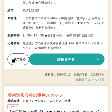
書の作成 ★介護施設で…
給与
時給1,225円
勤務地
千葉県君津市東猪原248-2（JR内房線「君津駅」から専用バ
スで約23分）※「君津駅」より送迎有 ★マイカー・バイク
通勤OK（無料駐車場有）
勤務時間
8：30～17：30 ★週2日～OK！ ★勤務時間も応相談
応募資格
介護施設での経理事務経験者優遇 ★PC基本スキル（実務レ
ベル） ★60歳以上も歓迎！
詳細を見る
後で見る
更新日： 2026/07/16 掲載終了日： 2026/08/14
掲載終了まであと6日
美術造形会社の事務スタッフ
株式会社 ジェネレーション・エックス 本社
パート