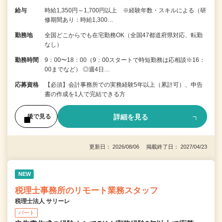
給与
時給1,350円～1,700円以上 ※経験年数・スキルによる（研
修期間あり：時給1,300…
勤務地
全国どこからでも在宅勤務OK（全国47都道府県対応、転勤
なし）
勤務時間
9：00〜18：00（9：00スタートで時短勤務は応相談※16：
00までなど） ◎週4日…
応募資格
【必須】会計事務所での実務経験5年以上（累計可）、申告
書の作成を1人で完結できる方
詳細を見る
後で見る
更新日： 2026/08/06 掲載終了日： 2027/04/23
NEW
税理士事務所のリモート業務スタッフ
税理士法人 サリーレ
パート