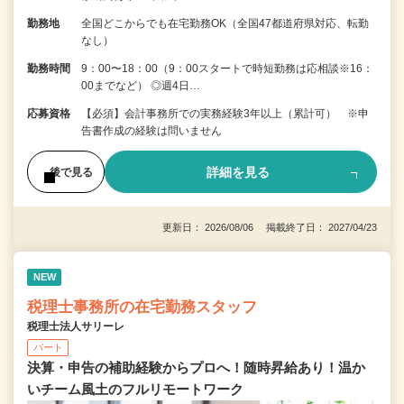
勤務地
全国どこからでも在宅勤務OK（全国47都道府県対応、転勤
なし）
勤務時間
9：00〜18：00（9：00スタートで時短勤務は応相談※16：
00までなど） ◎週4日…
応募資格
【必須】会計事務所での実務経験3年以上（累計可） ※申
告書作成の経験は問いません
詳細を見る
後で見る
更新日： 2026/08/06 掲載終了日： 2027/04/23
NEW
税理士事務所の在宅勤務スタッフ
税理士法人サリーレ
パート
決算・申告の補助経験からプロへ！随時昇給あり！温か
いチーム⾵⼟のフルリモートワーク