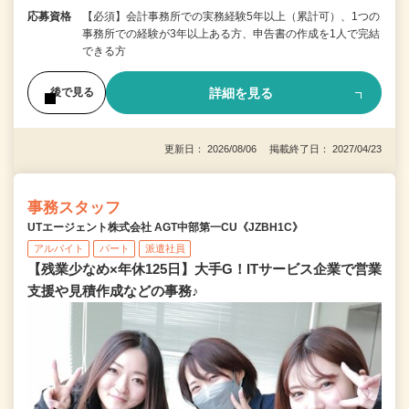
応募資格
【必須】会計事務所での実務経験5年以上（累計可）、1つの
事務所での経験が3年以上ある方、申告書の作成を1人で完結
できる方
詳細を見る
後で見る
更新日： 2026/08/06 掲載終了日： 2027/04/23
事務スタッフ
UTエージェント株式会社 AGT中部第一CU《JZBH1C》
アルバイト
パート
派遣社員
【残業少なめ×年休125日】大手G！ITサービス企業で営業
支援や見積作成などの事務♪