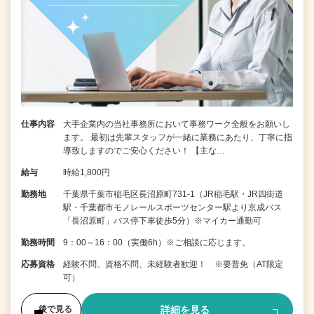
仕事内容
大手企業内の当社事務所において事務ワーク全般をお願いし
ます。 最初は先輩スタッフが一緒に業務にあたり、丁寧に指
導致しますのでご安心ください！ 【主な…
給与
時給1,800円
勤務地
千葉県千葉市稲毛区長沼原町731-1（JR稲毛駅・JR四街道
駅・千葉都市モノレールスポーツセンター駅より京成バス
「長沼原町」バス停下車徒歩5分）※マイカー通勤可
勤務時間
9：00～16：00（実働6h）※ご相談に応じます。
応募資格
経験不問、資格不問、未経験者歓迎！ ※要普免（AT限定
可）
詳細を見る
後で見る