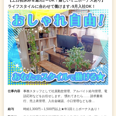
【土日祝休み＆週3日～OK！嬉しいミニボーナスあり】
ライフスタイルに合わせて働けます♪9月入社OK！
仕事内容
事務スタッフとして社員勤怠管理、アルバイト給与管理、電
話応対などをお任せします。 慣れてきたら…… 請求書発
行、売上表管理、入出金確認、小口管理なども徐…
給与
時給1,300円～1,500円以上★年1回ミニボーナスあり！