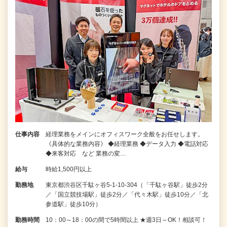
仕事内容
経理業務をメインにオフィスワーク全般をお任せします。
《具体的な業務内容》 ◆経理業務 ◆データ入力 ◆電話対応
◆来客対応 など 業務の変…
給与
時給1,500円以上
勤務地
東京都渋谷区千駄ヶ谷5-1-10-304（「千駄ヶ谷駅」徒歩2分
／「国立競技場駅」徒歩2分／「代々木駅」徒歩10分／「北
参道駅」徒歩10分）
勤務時間
10：00～18：00の間で5時間以上 ★週3日～OK！相談可！