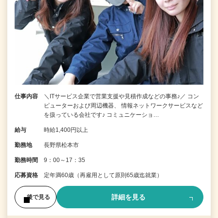
仕事内容
＼ITサービス企業で営業支援や見積作成などの事務♪／ コン
ピューターおよび周辺機器、 情報ネットワークサービスなど
を扱っている会社です♪ コミュニケーショ…
給与
時給1,400円以上
勤務地
長野県松本市
勤務時間
9：00～17：35
応募資格
定年満60歳（再雇用として原則65歳迄就業）
詳細を見る
後で見る