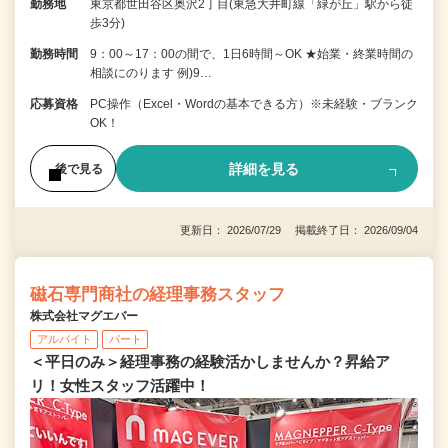
勤務地
東京都世田谷区奥沢2丁目(東急大井町線「緑が丘」駅から徒
歩3分)
勤務時間
9：00～17：00の間で、1日6時間～OK ★始業・終業時間の
相談にのります 例)9…
応募資格
PC操作（Excel・Wordの基本できる方）※未経験・ブランク
OK！
詳細を見る
後で見る
更新日： 2026/07/29 掲載終了日： 2026/09/04
磁石専門商社の経理事務スタッフ
株式会社マグエバー
アルバイト
パート
＜平日のみ＞経理事務の経験活かしませんか？昇給ア
リ！女性スタッフ活躍中！