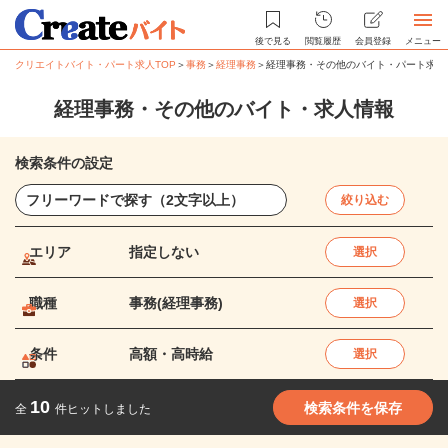
後で見る
閲覧履歴
会員登録
メニュー
クリエイトバイト・パート求人TOP
＞
事務
＞
経理事務
＞
経理事務・その他のバイト・パート求人
経理事務・その他のバイト・求人情報
検索条件の設定
絞り込む
エリア
指定しない
選択
職種
事務(経理事務)
選択
条件
高額・高時給
選択
10
検索条件を保存
全
件ヒットしました