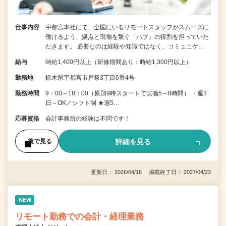
仕事内容
宇都宮本社にて、全国にいるリモートスタッフがスムーズに
働けるよう、拠点と現場を繋ぐ「ハブ」の役割を担っていた
だきます。 必要なのは経験や知識ではなく、コミュニケ…
給与
時給1,400円以上（研修期間あり：時給1,300円以上）
勤務地
栃木県宇都宮市戸祭3丁目6番4号
勤務時間
9：00～18：00（原則9時スタートで実働5～8時間） ・週3
日～OK／シフト制 ★週5…
応募資格
会計事務所の経験は不問です！
詳細を見る
後で見る
更新日： 2026/04/16 掲載終了日： 2027/04/23
NEW
リモート勤務での会計・経理業務