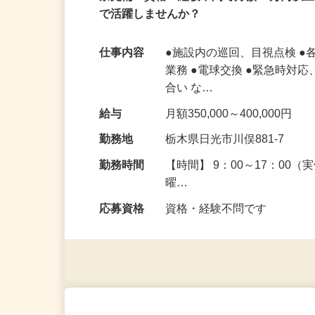
業務委託
寮完備！資格・経験不問で月額35万円以
で活躍しませんか？
仕事内容
●施設内の巡回、目視点検 
業務 ●電球交換 ●緊急時対
合い な…
給与
月額350,000～400,000円
勤務地
栃木県日光市川俣881-7
勤務時間
【時間】 9：00～17：00
曜…
応募資格
資格・経験不問です