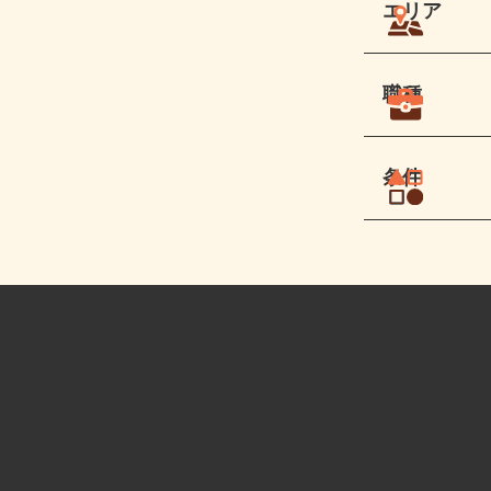
エリア
職種
条件