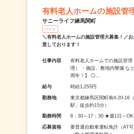
有料老人ホームの施設管
サニーライフ練馬関町
パート
＼有料老人ホームの施設管理大募集！／お
意しております！
仕事内容
有料老人ホームでの施設管理
理） ・施設、敷地内整備 な
周年！】 ◎…
給与
時給1,255円
勤務地
東京都練馬区関町南4-20-
駅」徒歩約15分）
勤務時間
8：30～17：30 ★週1日～O