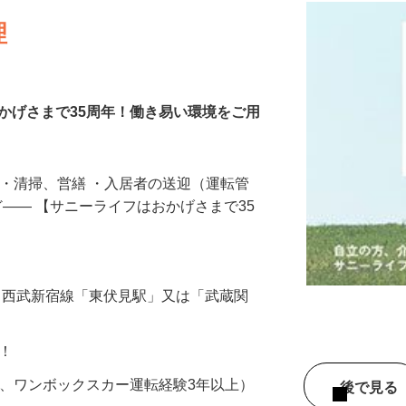
理
かげさまで35周年！働き易い環境をご用
 ・清掃、営繕 ・入居者の送迎（運転管
ど―― 【サニーライフはおかげさまで35
16（西武新宿線「東伏見駅」又は「武蔵関
K！