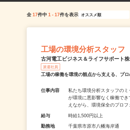
全
17
件中
1
-
17
件を表示
工場の環境分析スタッフ
古河電工ビジネス＆ライフサポート
派遣社員
工場の稼働を環境の観点から支える、プ
仕事内容
私たち環境分析スタッフの
が環境に悪影響なく稼働で
えながら、環境保全のプロ
給与
時給1,500円以上