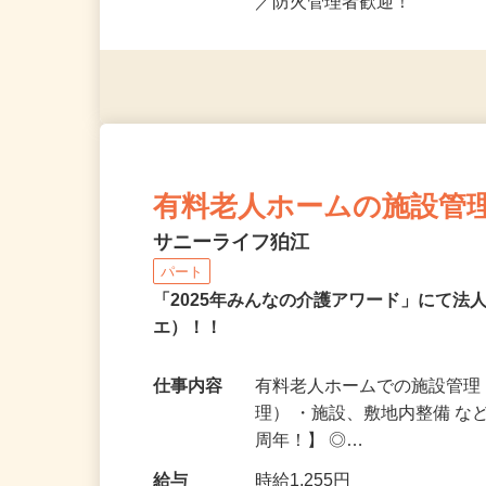
応募資格
要普通自動車運転免許（AT
／防火管理者歓迎！
有料老人ホームの施設管
サニーライフ狛江
パート
「2025年みんなの介護アワード」にて法
エ）！！
仕事内容
有料老人ホームでの施設管理
理） ・施設、敷地内整備 な