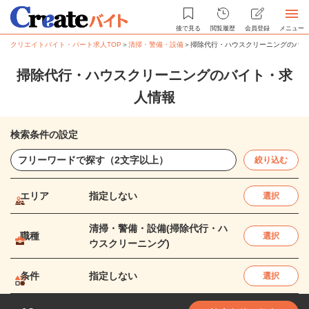
後で見る
閲覧履歴
会員登録
メニュー
クリエイトバイト・パート求人TOP
＞
清掃・警備・設備
＞
掃除代行・ハウスクリーニングのバイ
掃除代行・ハウスクリーニングのバイト・求
人情報
検索条件の設定
絞り込む
エリア
指定しない
選択
清掃・警備・設備(掃除代行・ハ
職種
選択
ウスクリーニング)
条件
指定しない
選択