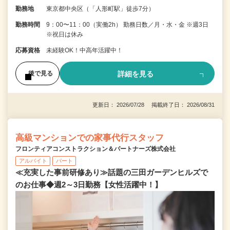
勤務地
東京都中央区（「人形町駅」徒歩7分）
勤務時間
9：00〜11：00（実働2h） 勤務日数／月・水・金 ※週3日
※祝日は休み
応募資格
未経験OK！中高年活躍中！
詳細を見る
後で見る
更新日： 2026/07/28 掲載終了日： 2026/08/31
高級マンションでの家事代行スタッフ
フロンティアコンストラクション＆パートナーズ株式会社
アルバイト
パート
≪充実した事前研修あり≫話題の三田ガーデンヒルズで
のお仕事◆週2～3日勤務【女性活躍中！】