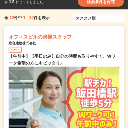
12
検索条件を保存
全
件ヒットしました
12
1
-
12
全
件中
件を表示
オフィスビルの清掃スタッフ
総合建物株式会社
パート
【午前中】【平日のみ】自分の時間も取りやすく、Wワ
ーク希望の方にもピッタリ♪