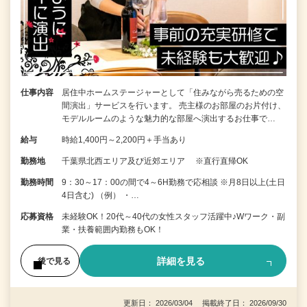
仕事内容
居住中ホームステージャーとして「住みながら売るための空
間演出」サービスを行います。 売主様のお部屋のお片付け、
モデルルームのような魅力的な部屋へ演出するお仕事で…
給与
時給1,400円～2,200円＋手当あり
勤務地
千葉県北西エリア及び近郊エリア ※直行直帰OK
勤務時間
9：30～17：00の間で4～6H勤務で応相談 ※月8日以上(土日
4日含む) （例） ・…
応募資格
未経験OK！20代～40代の女性スタッフ活躍中♪Wワーク・副
業・扶養範囲内勤務もOK！
詳細を見る
後で見る
更新日： 2026/03/04 掲載終了日： 2026/09/30