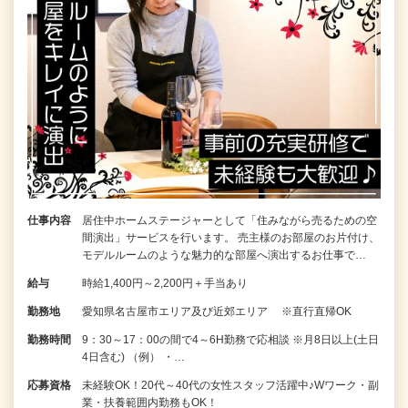
仕事内容
居住中ホームステージャーとして「住みながら売るための空
間演出」サービスを行います。 売主様のお部屋のお片付け、
モデルルームのような魅力的な部屋へ演出するお仕事で…
給与
時給1,400円～2,200円＋手当あり
勤務地
愛知県名古屋市エリア及び近郊エリア ※直行直帰OK
勤務時間
9：30～17：00の間で4～6H勤務で応相談 ※月8日以上(土日
4日含む) （例） ・…
応募資格
未経験OK！20代～40代の女性スタッフ活躍中♪Wワーク・副
業・扶養範囲内勤務もOK！