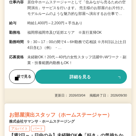
仕事内容
居住中ホームステージャーとして「住みながら売るための空
間演出」サービスを行います。 売主様のお部屋のお片付け、
モデルルームのような魅力的な部屋へ演出するお仕事で…
給与
時給1,400円～2,200円＋手当あり
勤務地
福岡県福岡市及び近郊エリア ※直行直帰OK
勤務時間
9：30～17：00の間で4～6H勤務で応相談 ※月8日以上(土日
4日含む) （例） ・…
応募資格
未経験OK！20代～40代の女性スタッフ活躍中♪Wワーク・副
業・扶養範囲内勤務もOK！
詳細を見る
後で見る
更新日： 2026/03/04 掲載終了日： 2026/09/30
お部屋演出スタッフ（ホームステージャー）
株式会社サマンサ・ホームステージング
アルバイト
パート
【週2日～・日中のみ】未経験OK◆「好き」の気持ちか