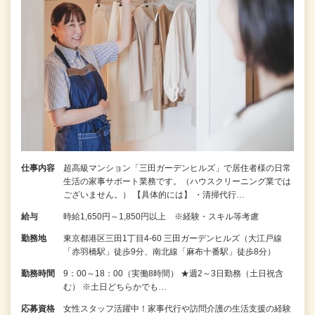
仕事内容
超高級マンション「三田ガーデンヒルズ」で居住者様の日常
生活の家事サポート業務です。（ハウスクリーニング業では
ございません。） 【具体的には】 ・清掃代行…
給与
時給1,650円～1,850円以上 ※経験・スキル等考慮
勤務地
東京都港区三田1丁目4-60 三田ガーデンヒルズ（大江戸線
「赤羽橋駅」徒歩9分、南北線「麻布十番駅」徒歩8分）
勤務時間
9：00～18：00（実働8時間） ★週2～3日勤務（土日祝含
む） ※土日どちらかでも…
応募資格
女性スタッフ活躍中！家事代行や訪問介護の生活支援の経験