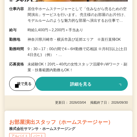
仕事内容
居住中ホームステージャーとして「住みながら売るための空
間演出」サービスを行います。 売主様のお部屋のお片付け、
モデルルームのような魅力的な部屋へ演出するお仕事で…
給与
時給1,400円～2,200円＋手当あり
勤務地
神奈川県川崎市・横浜市及び近郊エリア ※直行直帰OK
勤務時間
9：30～17：00の間で4～6H勤務で応相談 ※月8日以上(土日
4日含む) （例） ・…
応募資格
未経験OK！20代～40代の女性スタッフ活躍中♪Wワーク・副
業・扶養範囲内勤務もOK！
詳細を見る
後で見る
更新日： 2026/03/04 掲載終了日： 2026/09/30
お部屋演出スタッフ（ホームステージャー）
株式会社サマンサ・ホームステージング
アルバイト
パート