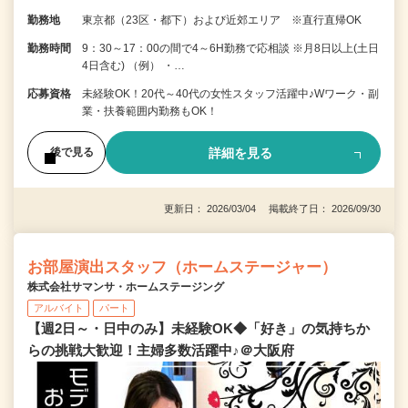
勤務地
東京都（23区・都下）および近郊エリア ※直行直帰OK
勤務時間
9：30～17：00の間で4～6H勤務で応相談 ※月8日以上(土日
4日含む) （例） ・…
応募資格
未経験OK！20代～40代の女性スタッフ活躍中♪Wワーク・副
業・扶養範囲内勤務もOK！
詳細を見る
後で見る
更新日： 2026/03/04 掲載終了日： 2026/09/30
お部屋演出スタッフ（ホームステージャー）
株式会社サマンサ・ホームステージング
アルバイト
パート
【週2日～・日中のみ】未経験OK◆「好き」の気持ちか
らの挑戦大歓迎！主婦多数活躍中♪＠大阪府