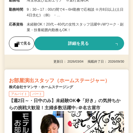
勤務地
埼玉県及び近郊エリア ※直行直帰OK
勤務時間
9：30～17：00の間で4～6H勤務で応相談 ※月8日以上(土日
4日含む) （例） ・…
応募資格
未経験OK！20代～40代の女性スタッフ活躍中♪Wワーク・副
業・扶養範囲内勤務もOK！
詳細を見る
後で見る
更新日： 2026/03/04 掲載終了日： 2026/09/30
お部屋演出スタッフ（ホームステージャー）
株式会社サマンサ・ホームステージング
アルバイト
パート
【週2日～・日中のみ】未経験OK◆「好き」の気持ちか
らの挑戦大歓迎！主婦多数活躍中♪＠名古屋市