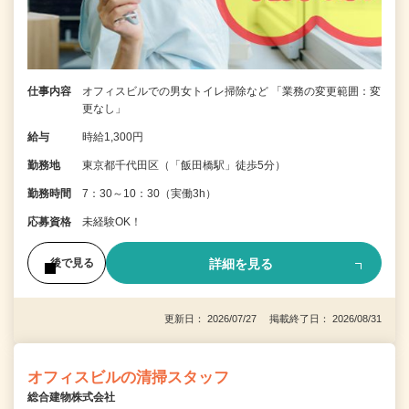
仕事内容
オフィスビルでの男女トイレ掃除など 「業務の変更範囲：変
更なし」
給与
時給1,300円
勤務地
東京都千代田区（「飯田橋駅」徒歩5分）
勤務時間
7：30～10：30（実働3h）
応募資格
未経験OK！
詳細を見る
後で見る
更新日： 2026/07/27 掲載終了日： 2026/08/31
オフィスビルの清掃スタッフ
総合建物株式会社