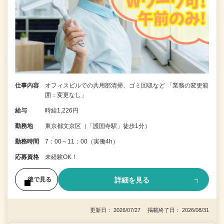
仕事内容
オフィスビルでの共用部清掃、ゴミ回収など 「業務の変更範
囲：変更なし」
給与
時給1,226円
勤務地
東京都文京区（「護国寺駅」徒歩1分）
勤務時間
7：00～11：00（実働4h）
応募資格
未経験OK！
詳細を見る
後で見る
更新日： 2026/07/27 掲載終了日： 2026/08/31