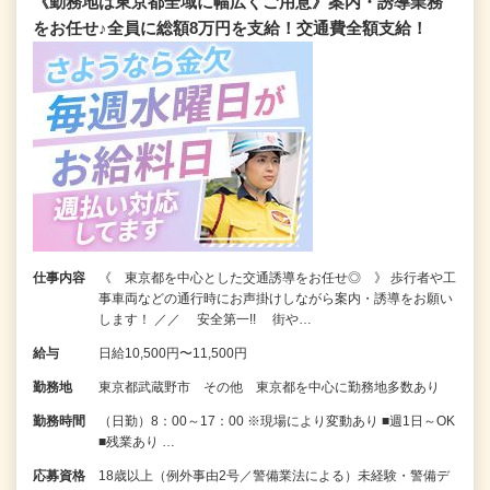
《勤務地は東京都全域に幅広くご用意》案内・誘導業務
をお任せ♪全員に総額8万円を支給！交通費全額支給！
仕事内容
《 東京都を中心とした交通誘導をお任せ◎ 》 歩行者や工
事車両などの通行時にお声掛けしながら案内・誘導をお願い
します！ ／／ 安全第一!! 街や…
給与
日給10,500円〜11,500円
勤務地
東京都武蔵野市 その他 東京都を中心に勤務地多数あり
勤務時間
（日勤）8：00～17：00 ※現場により変動あり ■週1日～OK
■残業あり …
応募資格
18歳以上（例外事由2号／警備業法による）未経験・警備デ