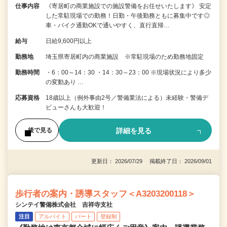
仕事内容
《寄居町の商業施設での施設警備をお任せいたします》 安定
した常駐現場での勤務！日勤・午後勤務ともに募集中です◎
車・バイク通勤OKで通いやすく、直行直帰…
給与
日給9,600円以上
勤務地
埼玉県寄居町内の商業施設 ※常駐現場のため勤務地固定
勤務時間
・6：00～14：30 ・14：30～23：00 ※現場状況により多少
の変動あり …
応募資格
18歳以上（例外事由2号／警備業法による）未経験・警備デ
ビューさんも大歓迎！
詳細を見る
後で見る
更新日： 2026/07/29 掲載終了日： 2026/09/01
歩行者の案内・誘導スタッフ＜A3203200118＞
シンテイ警備株式会社 吉祥寺支社
注目
アルバイト
パート
登録制