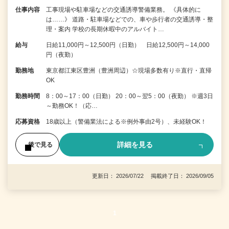
仕事内容
工事現場や駐車場などの交通誘導警備業務。 《具体的に
は……》 道路・駐車場などでの、車や歩行者の交通誘導・整
理・案内 学校の長期休暇中のアルバイト…
給与
日給11,000円～12,500円（日勤） 日給12,500円～14,000
円（夜勤）
勤務地
東京都江東区豊洲（豊洲周辺）☆現場多数有り※直行・直帰
OK
勤務時間
8：00～17：00（日勤） 20：00～翌5：00（夜勤） ※週3日
～勤務OK！（応…
応募資格
18歳以上（警備業法による※例外事由2号）、未経験OK！
詳細を見る
後で見る
更新日： 2026/07/22 掲載終了日： 2026/09/05
1