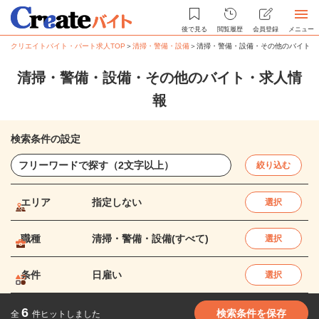
後で見る
閲覧履歴
会員登録
メニュー
クリエイトバイト・パート求人TOP
＞
清掃・警備・設備
＞
清掃・警備・設備・その他のバイト・
清掃・警備・設備・その他のバイト・求人情
報
検索条件の設定
絞り込む
エリア
指定しない
選択
職種
清掃・警備・設備(すべて)
選択
条件
日雇い
選択
6
検索条件を保存
全
件ヒットしました