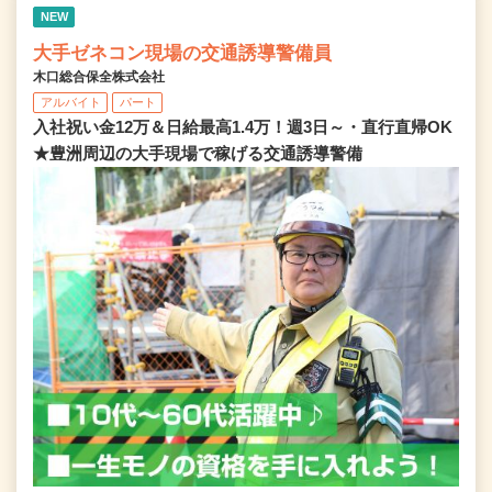
NEW
大手ゼネコン現場の交通誘導警備員
木口総合保全株式会社
アルバイト
パート
入社祝い金12万＆日給最高1.4万！週3日～・直行直帰OK
★豊洲周辺の大手現場で稼げる交通誘導警備