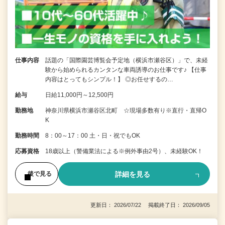
仕事内容
話題の「国際園芸博覧会予定地（横浜市瀬谷区）」で、未経
験から始められるカンタンな車両誘導のお仕事です♪ 【仕事
内容はとってもシンプル！】 ◎お任せするの…
給与
日給11,000円～12,500円
勤務地
神奈川県横浜市瀬谷区北町 ☆現場多数有り※直行・直帰O
K
勤務時間
8：00～17：00 土・日・祝でもOK
応募資格
18歳以上（警備業法による※例外事由2号）、未経験OK！
詳細を見る
後で見る
更新日： 2026/07/22 掲載終了日： 2026/09/05