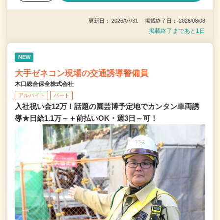
更新日： 2026/07/31 掲載終了日： 2026/08/08
掲載終了まであと1日
NEW
大手ゼネコン現場の交通誘導警備員
木口総合保全株式会社
アルバイト
パート
入社祝い金12万！話題の園芸博予定地でカンタン車両誘
導★日給1.1万～＋前払いOK・週3日～可！