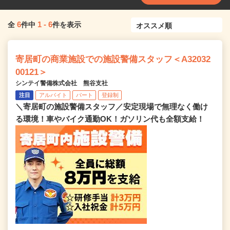
6
1
-
6
全
件中
件を表示
寄居町の商業施設での施設警備スタッフ＜A32032
00121＞
シンテイ警備株式会社 熊谷支社
注目
アルバイト
パート
登録制
＼寄居町の施設警備スタッフ／安定現場で無理なく働け
る環境！車やバイク通勤OK！ガソリン代も全額支給！