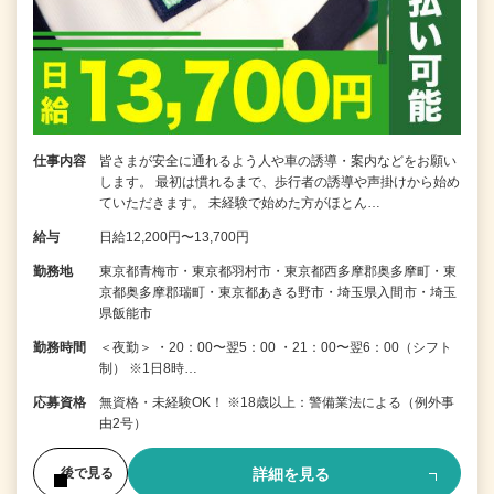
仕事内容
皆さまが安全に通れるよう人や車の誘導・案内などをお願い
します。 最初は慣れるまで、歩行者の誘導や声掛けから始め
ていただきます。 未経験で始めた方がほとん…
給与
日給12,200円〜13,700円
勤務地
東京都青梅市・東京都羽村市・東京都西多摩郡奥多摩町・東
京都奥多摩郡瑞町・東京都あきる野市・埼玉県入間市・埼玉
県飯能市
勤務時間
＜夜勤＞ ・20：00〜翌5：00 ・21：00〜翌6：00（シフト
制） ※1日8時…
応募資格
無資格・未経験OK！ ※18歳以上：警備業法による（例外事
由2号）
詳細を見る
後で見る