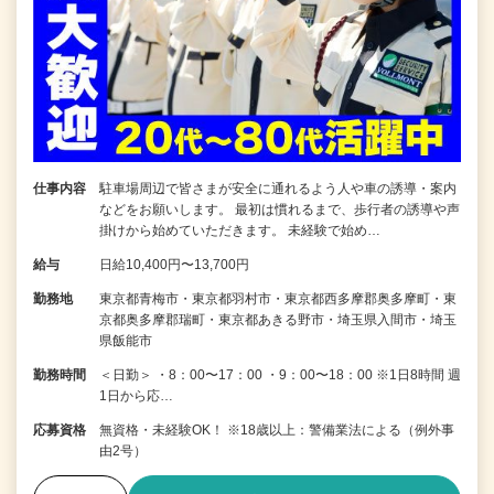
仕事内容
駐車場周辺で皆さまが安全に通れるよう人や車の誘導・案内
などをお願いします。 最初は慣れるまで、歩行者の誘導や声
掛けから始めていただきます。 未経験で始め…
給与
日給10,400円〜13,700円
勤務地
東京都青梅市・東京都羽村市・東京都西多摩郡奥多摩町・東
京都奥多摩郡瑞町・東京都あきる野市・埼玉県入間市・埼玉
県飯能市
勤務時間
＜日勤＞ ・8：00〜17：00 ・9：00〜18：00 ※1日8時間 週
1日から応…
応募資格
無資格・未経験OK！ ※18歳以上：警備業法による（例外事
由2号）