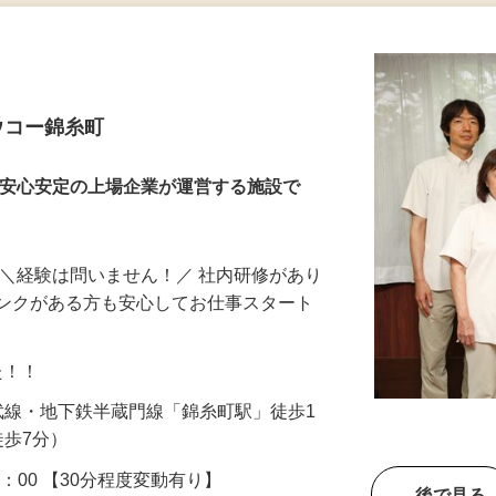
更新日： 2026/07/28 掲載終了日： 2026/10/31
ウコー錦糸町
・安心安定の上場企業が運営する施設で
 ＼経験は問いません！／ 社内研修があり
ランクがある方も安心してお仕事スタート
した！！
R総武線・地下鉄半蔵門線「錦糸町駅」徒歩1
徒歩7分）