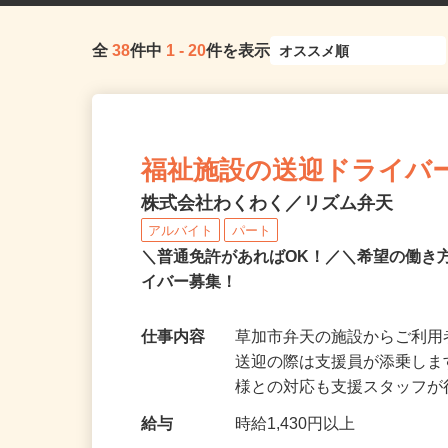
全
38
件中
1
-
20
件を表示
福祉施設の送迎ドライバ
株式会社わくわく／リズム弁天
アルバイト
パート
＼普通免許があればOK！／＼希望の働き
イバー募集！
仕事内容
草加市弁天の施設からご利用
送迎の際は支援員が添乗しま
様との対応も支援スタッフ
給与
時給1,430円以上