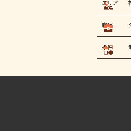
エリア
職種
条件