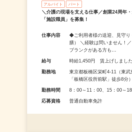
株式会社 揚工舎／ヨウコ―栄町
アルバイト
パート
＼介護の現場を支える仕事／創業24周年
「施設職員」を募集！
仕事内容
◆ご利用者様の送迎、見守り
膳） ＼経験は問いません！
ブランクがある方も…
給与
時給1,450円 賃上げしま
勤務地
東京都板橋区栄町4-11（
「板橋区役所前駅」徒歩8分
勤務時間
8：00～11：00、15：00
応募資格
普通自動車免許