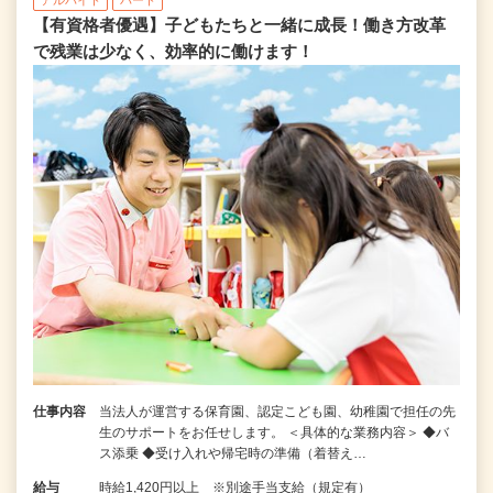
アルバイト
パート
【有資格者優遇】子どもたちと一緒に成長！働き方改革
で残業は少なく、効率的に働けます！
仕事内容
当法人が運営する保育園、認定こども園、幼稚園で担任の先
生のサポートをお任せします。 ＜具体的な業務内容＞ ◆バ
ス添乗 ◆受け入れや帰宅時の準備（着替え…
給与
時給1,420円以上 ※別途手当支給（規定有）