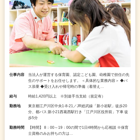
仕事内容
当法人が運営する保育園、認定こども園、幼稚園で担任の先
生のサポートをお任せします。 ＜具体的な業務内容＞ ◆バ
ス添乗 ◆受け入れや帰宅時の準備（着替え…
給与
時給1,420円以上 ※別途手当支給（規定有）
勤務地
東京都江戸川区中央1-8-21／JR総武線「新小岩駅」徒歩20
分、都バス:新小21西葛西駅行き「江戸川区役所前」下車 徒
歩5分
勤務時間
【時間】 8：00～19：00の間で1日4時間から応相談 ※保育
士資格のみお持ちの方は…