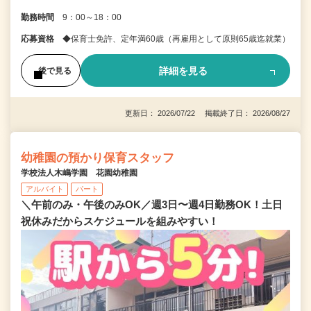
勤務時間
9：00～18：00
応募資格
◆保育士免許、定年満60歳（再雇用として原則65歳迄就業）
詳細を見る
後で見る
更新日： 2026/07/22 掲載終了日： 2026/08/27
幼稚園の預かり保育スタッフ
学校法人木嶋学園 花園幼稚園
アルバイト
パート
＼午前のみ・午後のみOK／週3日〜週4日勤務OK！土日
祝休みだからスケジュールを組みやすい！