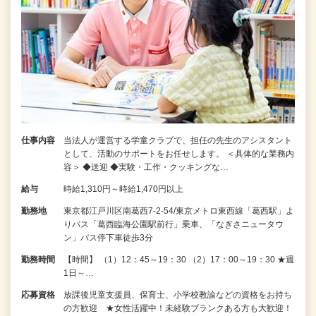
仕事内容
当法人が運営する学童クラブで、担任の先生のアシスタント
として、活動のサポートをお任せします。 ＜具体的な業務内
容＞ ◆送迎 ◆実験・工作・クッキングな…
給与
時給1,310円～時給1,470円以上
勤務地
東京都江戸川区南葛西7-2-54/東京メトロ東西線「葛西駅」よ
りバス「葛西臨海公園駅前行」乗車、「なぎさニュータウ
ン」バス停下車徒歩3分
勤務時間
【時間】 （1）12：45～19：30 （2）17：00～19：30 ★週
1日～…
応募資格
放課後児童支援員、保育士、小学校教諭などの資格をお持ち
の方歓迎 ★女性活躍中！未経験ブランクある方も大歓迎！