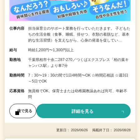
仕事内容
担当保育士のサポート業務を行っていただきます。 子どもた
ちの生活全般（食事、睡眠、排せつ、衣類の着脱など、基本
的な生活習慣）を支えながら、心身の発達を促してい…
給与
時給1,200円〜1,300円以上
勤務地
千葉県柏市十余二287-270／つくばエクスプレス「柏の葉キ
ャンパス駅」より車7分
勤務時間
7：30〜19：30の間で1日4時間〜OK ☆時間応相談 ☆週3日
～5日でOK
応募資格
無資格でOK、保育士または幼稚園教諭あれば尚可、年齢不
問
詳細を見る
後で見る
更新日： 2026/06/26 掲載終了日： 2026/08/28