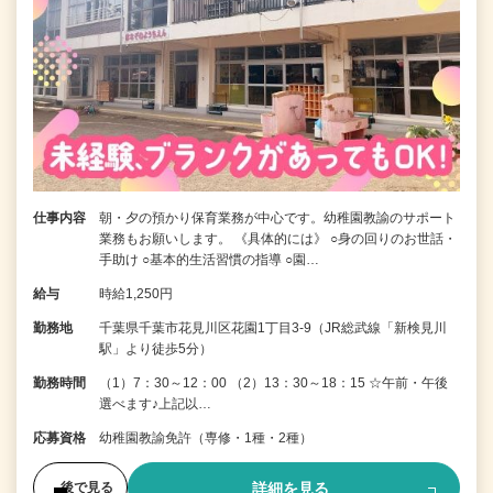
仕事内容
朝・夕の預かり保育業務が中心です。幼稚園教諭のサポート
業務もお願いします。 《具体的には》 ○身の回りのお世話・
手助け ○基本的生活習慣の指導 ○園…
給与
時給1,250円
勤務地
千葉県千葉市花見川区花園1丁目3-9（JR総武線「新検見川
駅」より徒歩5分）
勤務時間
（1）7：30～12：00 （2）13：30～18：15 ☆午前・午後
選べます♪上記以…
応募資格
幼稚園教諭免許（専修・1種・2種）
詳細を見る
後で見る