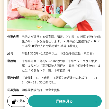
仕事内容
当法人が運営する保育園、認定こども園、幼稚園で担任の先
生のサポートをお任せします。 ＜具体的な業務内容＞ ◆バ
ス添乗 ◆受け入れや帰宅時の準備（着替え…
給与
時給1,360円～1,420円以上 ※別途手当支給（規定有）
勤務地
千葉県印西市高花5-3／JR北総線「千葉ニュータウン中央
駅」よりバス「高花団地方面行き」乗車「船穂中学校前」ま
たは「給食センター前」下車徒歩5分
勤務時間
【時間】 （1）4時間～（早番又は遅番のみ相談可） （2）
7：00～19：30の間で5…
応募資格
幼稚園教諭免許・保育士資格
詳細を見る
後で見る