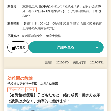
勤務地
東京都江戸川区中央1-8-21／JR総武線「新小岩駅」徒歩20
分、都バス:新小21西葛西駅行き「江戸川区役所前」下車 徒
歩5分
勤務時間
【時間】 8：00～19：00の間で1日4時間から応相談 ※保育
士資格のみお持ちの方は…
応募資格
幼稚園教諭免許・保育士資格
詳細を見る
後で見る
更新日： 2026/08/04 掲載終了日： 2027/05/21
幼稚園の教諭
学校法人アゼリー学園 なぎさ幼稚園
アルバイト
パート
【有資格者優遇】子どもたちと一緒に成長！働き方改革
で残業は少なく、効率的に働けます！