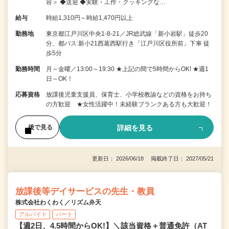
容＞ ◆送迎 ◆実験・工作・クッキングな…
給与
時給1,310円～時給1,470円以上
勤務地
東京都江戸川区中央1-8-21／JR総武線「新小岩駅」徒歩20
分、都バス:新小21西葛西駅行き「江戸川区役所前」下車 徒
歩5分
勤務時間
月～金曜／13:00～19:30 ★上記の間で5時間からOK! ★週1
日～OK！
応募資格
放課後児童支援員、保育士、小学校教諭などの資格をお持ち
の方歓迎 ★女性活躍中！未経験ブランクある方も大歓迎！
詳細を見る
後で見る
更新日： 2026/06/18 掲載終了日： 2027/05/21
放課後等デイサービスの先生・教員
株式会社わくわく／リズム弁天
アルバイト
パート
【週2日、4.5時間からOK!】＼該当資格＋普通免許（AT