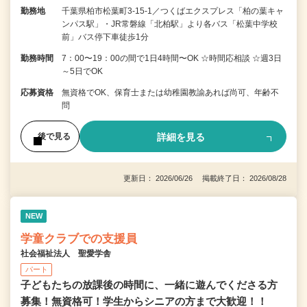
勤務地
千葉県柏市松葉町3-15-1／つくばエクスプレス「柏の葉キャ
ンパス駅」・JR常磐線「北柏駅」より各バス「松葉中学校
前」バス停下車徒歩1分
勤務時間
7：00〜19：00の間で1日4時間〜OK ☆時間応相談 ☆週3日
～5日でOK
応募資格
無資格でOK、保育士または幼稚園教諭あれば尚可、年齢不
問
詳細を見る
後で見る
更新日： 2026/06/26 掲載終了日： 2026/08/28
NEW
学童クラブでの支援員
社会福祉法人 聖愛学舎
パート
子どもたちの放課後の時間に、一緒に遊んでくださる方
募集！無資格可！学生からシニアの方まで大歓迎！！