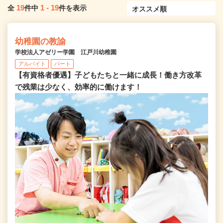
19
1
-
19
全
件中
件を表示
幼稚園の教諭
学校法人アゼリー学園 江戸川幼稚園
アルバイト
パート
【有資格者優遇】子どもたちと一緒に成長！働き方改革
で残業は少なく、効率的に働けます！