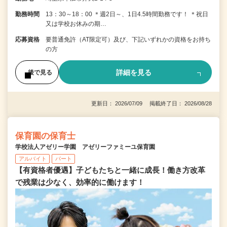
勤務時間
13：30～18：00 ＊週2日～、1日4.5時間勤務です！ ＊祝日
又は学校お休みの期…
応募資格
要普通免許（AT限定可）及び、下記いずれかの資格をお持ち
の方
詳細を見る
後で見る
更新日： 2026/07/09 掲載終了日： 2026/08/28
保育園の保育士
学校法人アゼリー学園 アゼリーファミーユ保育園
アルバイト
パート
【有資格者優遇】子どもたちと一緒に成長！働き方改革
で残業は少なく、効率的に働けます！