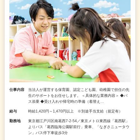
仕事内容
当法人が運営する保育園、認定こども園、幼稚園で担任の先
生のサポートをお任せします。 ＜具体的な業務内容＞ ◆バ
ス添乗 ◆受け入れや帰宅時の準備（着替え…
給与
時給1,420円～1,470円以上 ※別途手当支給（規定有）
勤務地
東京都江戸川区南葛西7-2-54／東京メトロ東西線「葛西駅」
よりバス「葛西臨海公園駅前行」乗車、「なぎさニュータウ
ン」バス停下車徒歩3分