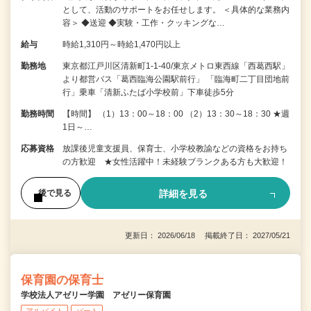
として、活動のサポートをお任せします。 ＜具体的な業務内
容＞ ◆送迎 ◆実験・工作・クッキングな…
給与
時給1,310円～時給1,470円以上
勤務地
東京都江戸川区清新町1-1-40/東京メトロ東西線「西葛西駅」
より都営バス「葛西臨海公園駅前行」 「臨海町二丁目団地前
行」乗車「清新ふたば小学校前」下車徒歩5分
勤務時間
【時間】 （1）13：00～18：00 （2）13：30～18：30 ★週
1日～…
応募資格
放課後児童支援員、保育士、小学校教諭などの資格をお持ち
の方歓迎 ★女性活躍中！未経験ブランクある方も大歓迎！
詳細を見る
後で見る
更新日： 2026/06/18 掲載終了日： 2027/05/21
保育園の保育士
学校法人アゼリー学園 アゼリー保育園