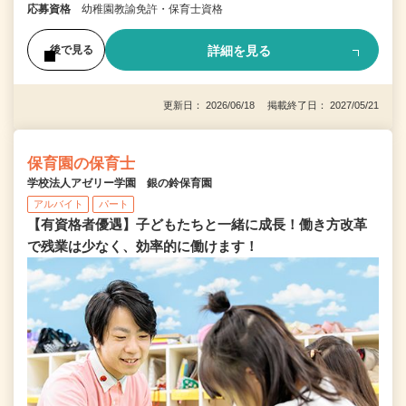
応募資格
幼稚園教諭免許・保育士資格
詳細を見る
後で見る
更新日： 2026/06/18 掲載終了日： 2027/05/21
保育園の保育士
学校法人アゼリー学園 銀の鈴保育園
アルバイト
パート
【有資格者優遇】子どもたちと一緒に成長！働き方改革
で残業は少なく、効率的に働けます！