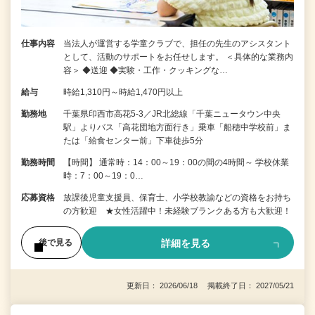
仕事内容
当法人が運営する学童クラブで、担任の先生のアシスタント
として、活動のサポートをお任せします。 ＜具体的な業務内
容＞ ◆送迎 ◆実験・工作・クッキングな…
給与
時給1,310円～時給1,470円以上
勤務地
千葉県印西市高花5-3／JR北総線「千葉ニュータウン中央
駅」よりバス「高花団地方面行き」乗車「船穂中学校前」ま
たは「給食センター前」下車徒歩5分
勤務時間
【時間】 通常時：14：00～19：00の間の4時間～ 学校休業
時：7：00～19：0…
応募資格
放課後児童支援員、保育士、小学校教諭などの資格をお持ち
の方歓迎 ★女性活躍中！未経験ブランクある方も大歓迎！
詳細を見る
後で見る
更新日： 2026/06/18 掲載終了日： 2027/05/21