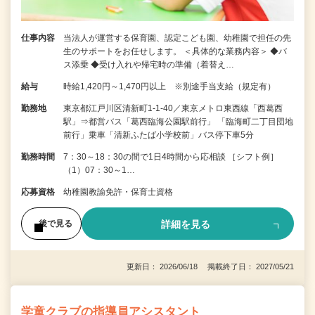
仕事内容
当法人が運営する保育園、認定こども園、幼稚園で担任の先
生のサポートをお任せします。 ＜具体的な業務内容＞ ◆バ
ス添乗 ◆受け入れや帰宅時の準備（着替え…
給与
時給1,420円～1,470円以上 ※別途手当支給（規定有）
勤務地
東京都江戸川区清新町1-1-40／東京メトロ東西線「西葛西
駅」⇒都営バス「葛西臨海公園駅前行」 「臨海町二丁目団地
前行」乗車「清新ふたば小学校前」バス停下車5分
勤務時間
7：30～18：30の間で1日4時間から応相談 ［シフト例］
（1）07：30～1…
応募資格
幼稚園教諭免許・保育士資格
詳細を見る
後で見る
更新日： 2026/06/18 掲載終了日： 2027/05/21
学童クラブの指導員アシスタント