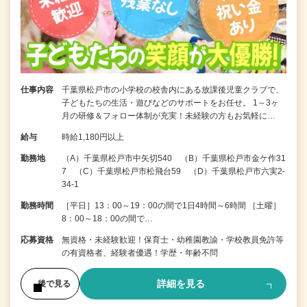
仕事内容
千葉県松戸市の小学校の校舎内にある放課後児童クラブで、
子どもたちの生活・遊びなどのサポートをお任せ。 1～3ヶ
月の研修＆フォロー体制が充実！未経験の方もお気軽に…
給与
時給1,180円以上
勤務地
（A）千葉県松戸市中矢切540 （B）千葉県松戸市金ケ作31
7 （C）千葉県松戸市松飛台59 （D）千葉県松戸市六実2-
34-1
勤務時間
［平日］13：00～19：00の間で1日4時間～6時間 ［土曜］
8：00～18：00の間で…
応募資格
無資格・未経験歓迎！保育士・幼稚園教諭・学校教員免許等
の有資格者、経験者優遇！学歴・年齢不問
詳細を見る
後で見る