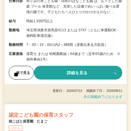
仕事内容
めぐみの木こども園・ゆめのはなこども園 は、広々とした園
庭 プール 体育館など、充実した設備でめいっぱい遊べる環
境の園です。子どもたち一人ひとりのかけがえのない…
給与
時給1,300円以上
勤務地
埼玉県鴻巣市原馬室4113 または 3747（ともに車通勤OK・
無料駐車場完備）
勤務時間
7：00～19：00の内2～8時間（遅番出来る方歓迎）
応募資格
保育士 または 幼稚園教諭｜64歳まで（定年65歳のため ※
例外事由1号）
詳細を見る
後で見る
更新日： 2026/07/13 掲載終了日： 2026/08/11
本日掲載終了になります
認定こども園の保育スタッフ
柏こばと保育園 たまご
パート