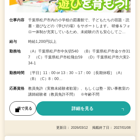
仕事内容
千葉県松戸市内の小学校の図書館で、子どもたちの宿題・読
書・遊びなどの《学びの場》をサポートします。 研修＆フォ
ロー体制が充実しているため、未経験の方も安心してご…
給与
時給1,200円以上
勤務地
（A）千葉県松戸市中矢切540 （B）千葉県松戸市金ケ作31
7 （C）千葉県松戸市松飛台59 （D）千葉県松戸市六実2-
34-1
勤務時間
［平日］11：00 or 13：30 ～17：00 ［長期休暇］（A）
（B）（C）8：00…
応募資格
教員免許（実務未経験者歓迎）、もしくは塾・習い事教室の
講師経験者（教員免許不問） ※年齢不問
詳細を見る
後で見る
更新日： 2026/03/12 掲載終了日： 2027/01/08