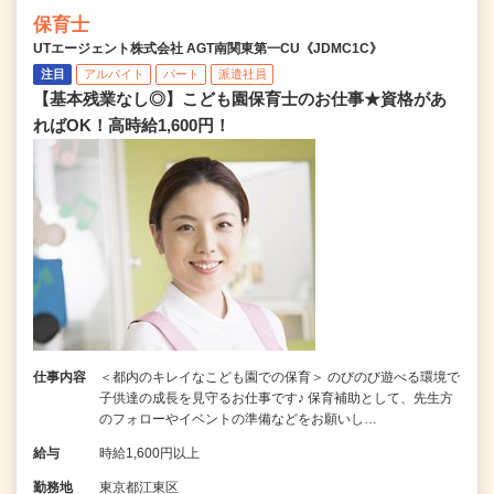
保育士
UTエージェント株式会社 AGT南関東第一CU《JDMC1C》
注目
アルバイト
パート
派遣社員
【基本残業なし◎】こども園保育士のお仕事★資格があ
ればOK！高時給1,600円！
仕事内容
＜都内のキレイなこども園での保育＞ のびのび遊べる環境で
子供達の成長を見守るお仕事です♪ 保育補助として、先生方
のフォローやイベントの準備などをお願いし…
給与
時給1,600円以上
勤務地
東京都江東区