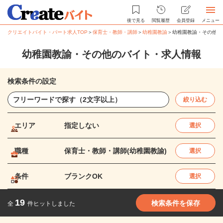
後で見る
閲覧履歴
会員登録
メニュー
クリエイトバイト・パート求人TOP
＞
保育士・教師・講師
＞
幼稚園教諭
＞
幼稚園教諭・その他の
幼稚園教諭・その他のバイト・求人情報
検索条件の設定
絞り込む
エリア
指定しない
選択
職種
保育士・教師・講師(幼稚園教諭)
選択
条件
ブランクOK
選択
19
検索条件を保存
全
件ヒットしました