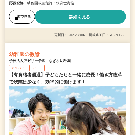
応募資格
幼稚園教諭免許・保育士資格
詳細を見る
後で見る
更新日： 2026/08/04 掲載終了日： 2027/05/21
幼稚園の教諭
学校法人アゼリー学園 なぎさ幼稚園
アルバイト
パート
【有資格者優遇】子どもたちと一緒に成長！働き方改革
で残業は少なく、効率的に働けます！