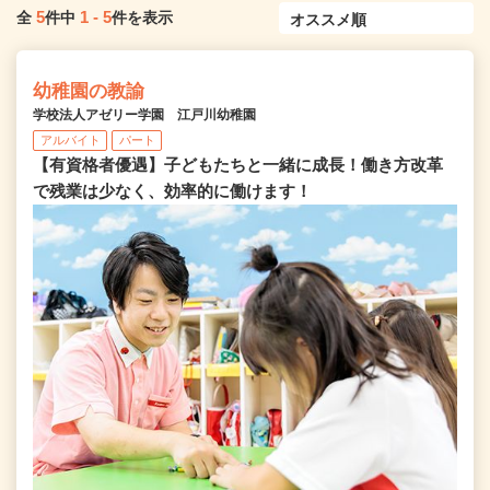
5
1
-
5
全
件中
件を表示
幼稚園の教諭
学校法人アゼリー学園 江戸川幼稚園
アルバイト
パート
【有資格者優遇】子どもたちと一緒に成長！働き方改革
で残業は少なく、効率的に働けます！