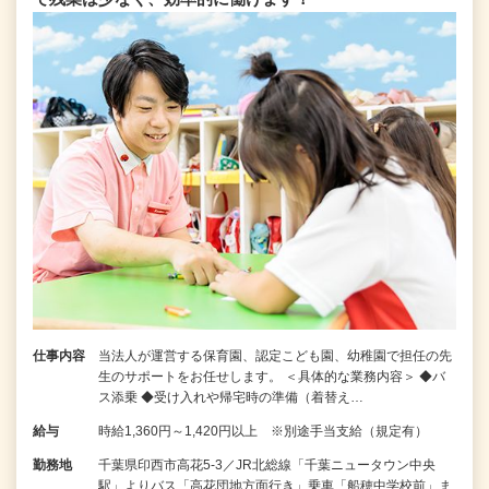
仕事内容
当法人が運営する保育園、認定こども園、幼稚園で担任の先
生のサポートをお任せします。 ＜具体的な業務内容＞ ◆バ
ス添乗 ◆受け入れや帰宅時の準備（着替え…
給与
時給1,360円～1,420円以上 ※別途手当支給（規定有）
勤務地
千葉県印西市高花5-3／JR北総線「千葉ニュータウン中央
駅」よりバス「高花団地方面行き」乗車「船穂中学校前」ま