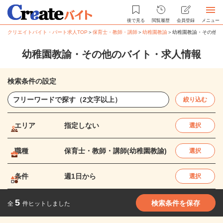
後で見る
閲覧履歴
会員登録
メニュー
クリエイトバイト・パート求人TOP
＞
保育士・教師・講師
＞
幼稚園教諭
＞
幼稚園教諭・その他の
幼稚園教諭・その他のバイト・求人情報
検索条件の設定
絞り込む
エリア
指定しない
選択
職種
保育士・教師・講師(幼稚園教諭)
選択
条件
週1日から
選択
5
検索条件を保存
全
件ヒットしました