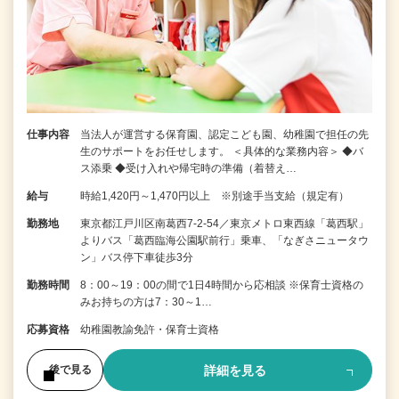
仕事内容
当法人が運営する保育園、認定こども園、幼稚園で担任の先
生のサポートをお任せします。 ＜具体的な業務内容＞ ◆バ
ス添乗 ◆受け入れや帰宅時の準備（着替え…
給与
時給1,420円～1,470円以上 ※別途手当支給（規定有）
勤務地
東京都江戸川区南葛西7-2-54／東京メトロ東西線「葛西駅」
よりバス「葛西臨海公園駅前行」乗車、「なぎさニュータウ
ン」バス停下車徒歩3分
勤務時間
8：00～19：00の間で1日4時間から応相談 ※保育士資格の
みお持ちの方は7：30～1…
応募資格
幼稚園教諭免許・保育士資格
詳細を見る
後で見る