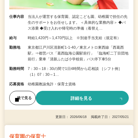
仕事内容
当法人が運営する保育園、認定こども園、幼稚園で担任の先
生のサポートをお任せします。 ＜具体的な業務内容＞ ◆バ
ス添乗 ◆受け入れや帰宅時の準備（着替え…
給与
時給1,420円～1,470円以上 ※別途手当支給（規定有）
勤務地
東京都江戸川区清新町1-1-40／東京メトロ東西線「西葛西
駅」⇒都営バス「葛西臨海公園駅前行」 「臨海町二丁目団地
前行」乗車「清新ふたば小学校前」バス停下車5分
勤務時間
7：30～18：30の間で1日4時間から応相談 ［シフト例］
（1）07：30～1…
応募資格
幼稚園教諭免許・保育士資格
詳細を見る
後で見る
更新日： 2026/06/18 掲載終了日： 2027/05/21
保育園の保育士