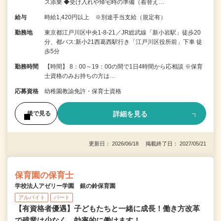
ス添乗 ◆受け入れや帰宅時の準備（着替え…
給与
時給1,420円以上 ※別途手当支給（規定有）
勤務地
東京都江戸川区中央1-8-21／JR総武線「新小岩駅」徒歩20
分、都バス:新小21西葛西駅行き「江戸川区役所前」下車 徒
歩5分
勤務時間
【時間】 8：00～19：00の間で1日4時間から応相談 ※保育
士資格のみお持ちの方は…
応募資格
幼稚園教諭免許・保育士資格
詳細を見る
後で見る
更新日： 2026/06/18 掲載終了日： 2027/05/21
保育園の保育士
学校法人アゼリー学園 銀の鈴保育園
アルバイト
パート
【有資格者優遇】子どもたちと一緒に成長！働き方改革
で残業は少なく、効率的に働けます！