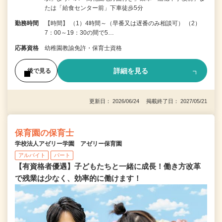
たは「給食センター前」下車徒歩5分
勤務時間
【時間】 （1）4時間～（早番又は遅番のみ相談可） （2）
7：00～19：30の間で5…
応募資格
幼稚園教諭免許・保育士資格
詳細を見る
後で見る
更新日： 2026/06/24 掲載終了日： 2027/05/21
保育園の保育士
学校法人アゼリー学園 アゼリー保育園
アルバイト
パート
【有資格者優遇】子どもたちと一緒に成長！働き方改革
で残業は少なく、効率的に働けます！