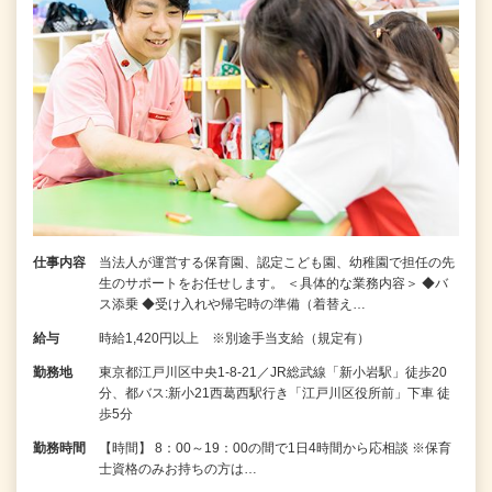
仕事内容
当法人が運営する保育園、認定こども園、幼稚園で担任の先
生のサポートをお任せします。 ＜具体的な業務内容＞ ◆バ
ス添乗 ◆受け入れや帰宅時の準備（着替え…
給与
時給1,420円以上 ※別途手当支給（規定有）
勤務地
東京都江戸川区中央1-8-21／JR総武線「新小岩駅」徒歩20
分、都バス:新小21西葛西駅行き「江戸川区役所前」下車 徒
歩5分
勤務時間
【時間】 8：00～19：00の間で1日4時間から応相談 ※保育
士資格のみお持ちの方は…