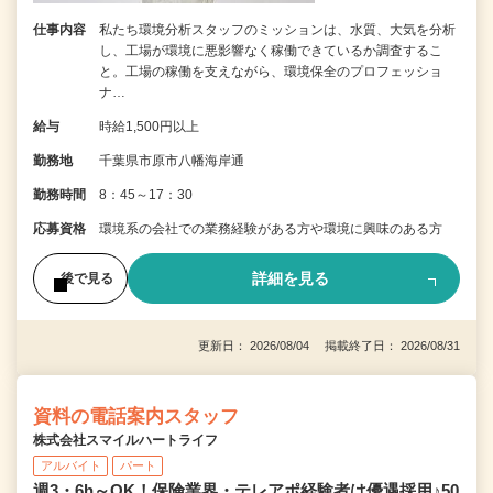
仕事内容
私たち環境分析スタッフのミッションは、水質、大気を分析
し、工場が環境に悪影響なく稼働できているか調査するこ
と。工場の稼働を支えながら、環境保全のプロフェッショ
ナ…
給与
時給1,500円以上
勤務地
千葉県市原市八幡海岸通
勤務時間
8：45～17：30
応募資格
環境系の会社での業務経験がある方や環境に興味のある方
詳細を見る
後で見る
更新日： 2026/08/04 掲載終了日： 2026/08/31
資料の電話案内スタッフ
株式会社スマイルハートライフ
アルバイト
パート
週3・6h～OK！保険業界・テレアポ経験者は優遇採用♪50