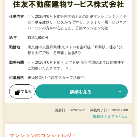
仕事内容
＼＼2026年6月下旬管理開始予定の新築マンション！／／ 住
友不動産建物サービスが管理する、ファミリー層・ビジネス
パーソンの方を中心とした、分譲マンションの管…
給与
時給1,650円
勤務地
東京都中央区月島/東京メトロ有楽町線「月島駅」徒歩5分、
都営大江戸線「月島駅」徒歩5分
勤務時間
＜～2026年6月下旬＞ シフト制 ※管理開始までは他物件で
ご勤務いただきます。 ※…
応募資格
未経験OK！中高年スタッフ活躍中！
詳細を見る
後で見る
更新日： 2026/07/31 掲載終了日： 2026/08/08
掲載終了まであと1日
マンションのコンシェルジュ