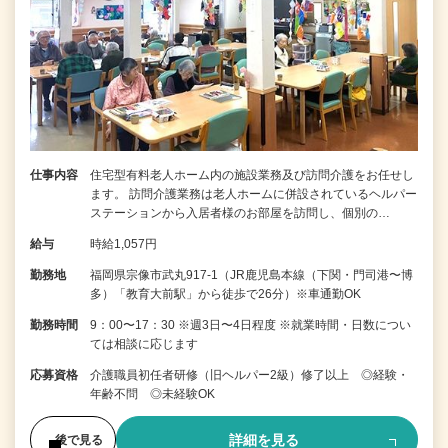
仕事内容
住宅型有料老人ホーム内の施設業務及び訪問介護をお任せし
ます。 訪問介護業務は老人ホームに併設されているヘルパー
ステーションから入居者様のお部屋を訪問し、個別の…
給与
時給1,057円
勤務地
福岡県宗像市武丸917-1（JR鹿児島本線（下関・門司港〜博
多）「教育大前駅」から徒歩で26分）※車通勤OK
勤務時間
9：00〜17：30 ※週3日〜4日程度 ※就業時間・日数につい
ては相談に応じます
応募資格
介護職員初任者研修（旧ヘルパー2級）修了以上 ◎経験・
年齢不問 ◎未経験OK
詳細を見る
後で見る