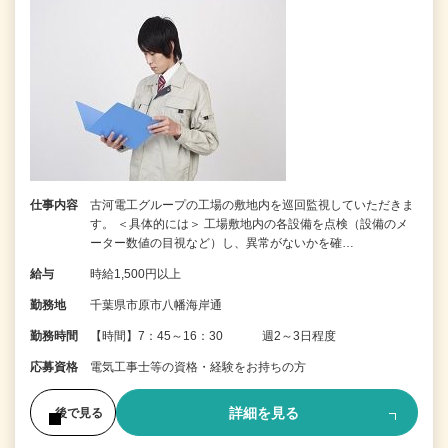
仕事内容
古河電工グループの工場の敷地内を巡回監視していただきま
す。 ＜具体的には＞ 工場敷地内の各設備を点検（設備のメ
ーター数値の目視など）し、異常がないかを確…
給与
時給1,500円以上
勤務地
千葉県市原市八幡海岸通
勤務時間
【時間】7：45～16：30 週2～3日程度
応募資格
電気工事士等の資格・経験をお持ちの方
詳細を見る
後で見る