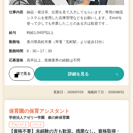
仕事内容
納品・発注等、伝票を見て入力してもらいます。専用の物流
システムを使用した在庫管理などをお願いします。 Excelを
使って少しでも作業したことのある方は歓迎です…
給与
時給1,040円以上
勤務地
香川県高松市番（琴電「瓦町駅」より徒歩13分）
勤務時間
8：30～17：30
応募資格
高卒以上、医療業界の経験は不問
詳細を見る
後で見る
更新日： 2026/07/24 掲載終了日： 2026/08/31
保育園の保育アシスタント
学校法人アゼリー学園 銀の鈴保育園
アルバイト
パート
【資格不要】未経験の方も歓迎。残業なし。資格取得・