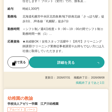
任せします！ フロント（受付）での、接客及…
給与
時給1,300円
勤務地
北海道札幌市中央区北四条東/地下鉄南北線「さっぽろ駅」徒
歩3分、JR各線「札幌駅」徒歩7分
勤務時間
＜シフト制／週4日程度＞ 9：00～19：00の間でシフト制 □
勤務時間一例 （1）…
応募資格
★未経験OK！女性スタッフ活躍中！【尚可】クリーニング
師講習/クリーニング業務従事者講習※お持ちでない方には入
社後に取得していただきます。
詳細を見る
後で見る
更新日： 2026/07/31 掲載終了日： 2026/08/08
掲載終了まであと1日
幼稚園の教諭
学校法人アゼリー学園 江戸川幼稚園
アルバイト
パート