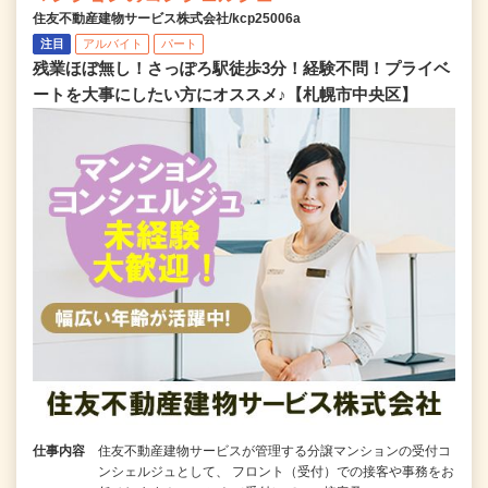
住友不動産建物サービス株式会社/kcp25006a
注目
アルバイト
パート
残業ほぼ無し！さっぽろ駅徒歩3分！経験不問！プライベ
ートを大事にしたい方にオススメ♪【札幌市中央区】
仕事内容
住友不動産建物サービスが管理する分譲マンションの受付コ
ンシェルジュとして、 フロント（受付）での接客や事務をお