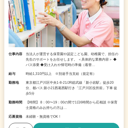
仕事内容
当法人が運営する保育園や認定こども園、幼稚園で、担任の
先生のサポートをお任せします。 ＜具体的な業務内容＞ ◆
バス添乗 ◆受け入れや帰宅時の準備（着替…
給与
時給1,310円以上 ※別途手当支給（規定有）
勤務地
東京都江戸川区中央1-8-21/JR総武線「新小岩駅」徒歩20
分、都バス:新小21西葛西駅行き「江戸川区役所前」下車 徒
歩5分
勤務時間
【時間】 8：00〜19：00の間で1日6時間から応相談 ※保育
士資格のみお持ちの方は…
応募資格
未経験・無資格でOK！