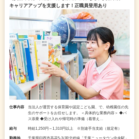
キャリアアップを支援します！正職員登用あり
仕事内容
当法人が運営する保育園や認定こども園、で、幼稚園任の先
生のサポートをお任せします。 ＜具体的な業務内容＞ ◆バ
ス添乗 ◆受け入れや帰宅時の準備（着替え…
給与
時給1,250円～1,310円以上 ※別途手当支給（規定有）
勤務地
千葉県印西市高花5-3/JR北総線「千葉ニュータウン中央駅」