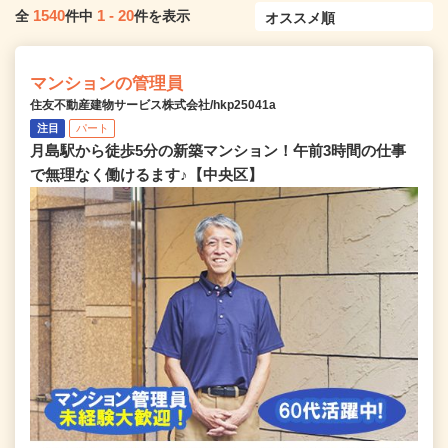
1540
1
-
20
全
件中
件を表示
マンションの管理員
住友不動産建物サービス株式会社/hkp25041a
注目
パート
月島駅から徒歩5分の新築マンション！午前3時間の仕事
で無理なく働けるます♪【中央区】