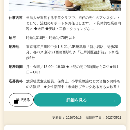
仕事内容
当法人が運営する学童クラブで、担任の先生のアシスタント
として、活動のサポートをお任せします。 ＜具体的な業務内
容＞ ◆送迎 ◆実験・工作・クッキングな…
給与
時給1,310円～時給1,470円以上
勤務地
東京都江戸川区中央1-8-21／JR総武線「新小岩駅」徒歩20
分、都バス:新小21西葛西駅行き「江戸川区役所前」下車 徒
歩5分
勤務時間
月～金曜／13:00～19:30 ★上記の間で5時間からOK! ★週1
日～OK！
応募資格
放課後児童支援員、保育士、小学校教諭などの資格をお持ち
の方歓迎 ★女性活躍中！未経験ブランクある方も大歓迎！
詳細を見る
後で見る
更新日： 2026/06/18 掲載終了日： 2027/05/21