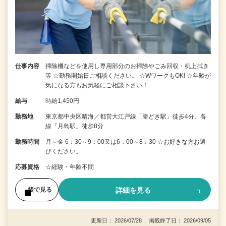
仕事内容
掃除機などを使用し専用部分のお掃除やごみ回収・机上拭き
等 ☆勤務開始日ご相談ください。 ☆WワークもOK! ☆年齢が
気になる方もお気軽にご相談下さい！…
給与
時給1,450円
勤務地
東京都中央区晴海／都営大江戸線「勝どき駅」徒歩4分、各
線「月島駅」徒歩8分
勤務時間
月～金 6：30～9：00又は6：00～8：30 ☆お好きな方お選
びください。
応募資格
☆経験・年齢不問
詳細を見る
後で見る
更新日： 2026/07/28 掲載終了日： 2026/09/05