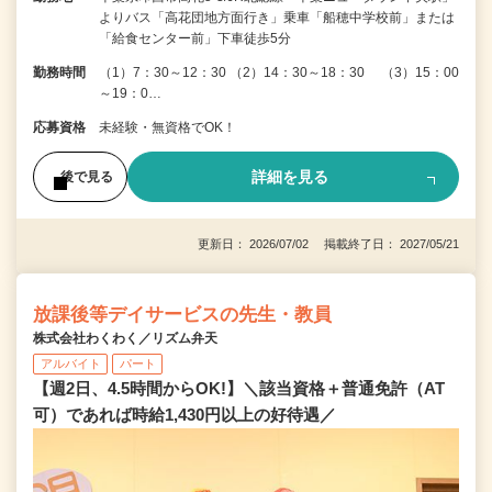
よりバス「高花団地方面行き」乗車「船穂中学校前」または
「給食センター前」下車徒歩5分
勤務時間
（1）7：30～12：30 （2）14：30～18：30 （3）15：00
～19：0…
応募資格
未経験・無資格でOK！
詳細を見る
後で見る
更新日： 2026/07/02 掲載終了日： 2027/05/21
放課後等デイサービスの先生・教員
株式会社わくわく／リズム弁天
アルバイト
パート
【週2日、4.5時間からOK!】＼該当資格＋普通免許（AT
可）であれば時給1,430円以上の好待遇／