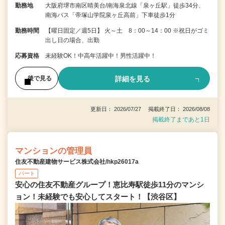
勤務地
大阪府堺市南区晴美台/南海泉北線「泉ヶ丘駅」徒歩34分、
南海バス「帝塚山学院泉ヶ丘高前」下車徒歩1分
勤務時間
【曜日固定／週5日】 火～土 8：00～14：00 ※祝日がゴミ
出し日の場合、出勤
応募資格
未経験OK！中高年活躍中！男性活躍中！
詳細を見る
後で見る
更新日： 2026/07/27 掲載終了日： 2026/08/08
掲載終了まであと1日
マンションの管理員
住友不動産建物サービス株式会社/hkp26017a
パート
安心の住友不動産グループ！恵比寿駅徒歩11分のマンシ
ョン！未経験でも安心してスタート！【渋谷区】