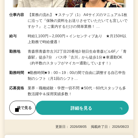
仕事内容
【業務の流れ】 ▼ステップ（1） A4サイズのマニュアル1枚
に沿って『保険の資料をお送りさせていただいても宜しいで
すか？』 とご案内するだけの簡単業務！ …
給与
時給1,100円～2,000円＋インセンティブあり ★月150H以
上勤務で時給優遇！
勤務地
青森県青森市古川2丁目20番地3 朝日生命青森ビル6F／「青
森駅」徒歩7分 バス停「古川」から徒歩1分★車通勤OK
（約半数のスタッフがマイカー通勤しています！）
勤務時間
■勤務時間■ 9：00～19：00の間で自由に調整する自己申告
制のシフト（月1回のシフト…
応募資格
業界・職種経験・学歴一切不問 ★50代・60代スタッフも多
数活躍中＆採用実績多数！
詳細を見る
後で見る
更新日： 2026/08/05 掲載終了日： 2026/08/23