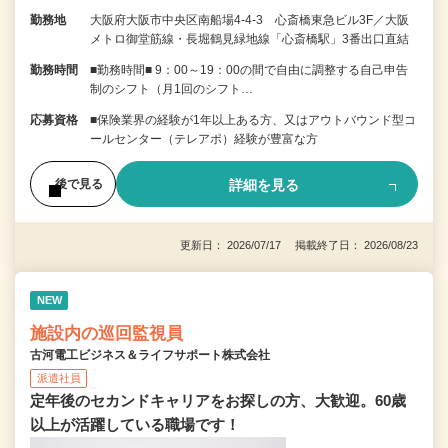
勤務地
大阪府大阪市中央区南船場4-4-3 心斎橋東急ビル3F／大阪
メトロ御堂筋線・長堀鶴見緑地線「心斎橋駅」3番出口直結
勤務時間
■勤務時間■ 9：00～19：00の間で自由に調整する自己申告
制のシフト（月1回のシフト…
応募資格
■保険業界の経験が1年以上ある方、又はアウトバウンド型コ
ールセンター（テレアポ）経験が豊富な方
詳細を見る
後で見る
更新日： 2026/07/17 掲載終了日： 2026/08/23
NEW
施設内の巡回監視員
古河電工ビジネス＆ライフサポート株式会社
派遣社員
定年後のセカンドキャリアをお探しの方、大歓迎。60歳
以上が活躍している職場です！