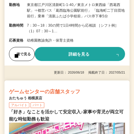
勤務地
東京都江戸川区清新町1-1-40／東京メトロ東西線「西葛西
駅」⇒都営バス「葛西臨海公園駅前行」 「臨海町二丁目団地
前行」乗車「清新ふたば小学校前」バス停下車5分
勤務時間
7：30～18：30の間で1日4時間から応相談 ［シフト例］
（1）07：30～1…
応募資格
幼稚園教諭免許・保育士資格
詳細を見る
後で見る
更新日： 2026/06/18 掲載終了日： 2027/05/21
ゲームセンターの店舗スタッフ
おたちゅう 相模原店
アルバイト
パート
「好き」なことを活かして安定収入♪家事や育児が両立可
能な時短勤務も歓迎