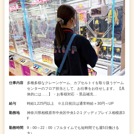
仕事内容
多種多様なクレーンゲーム、カプセルトイを取り扱うゲーム
センターのフロア担当として、お仕事をお任せします。 【具
体的には……】 ・お客様対応 ・景品補充…
給与
時給1,225円以上 ※土日祝日は通常時給＋30円～UP
勤務地
神奈川県相模原市中央区中央1-2-1 グッディプレイス相模原3
F
勤務時間
9：00～22：00（フルタイムでも短時間でも週5日働ける
方）