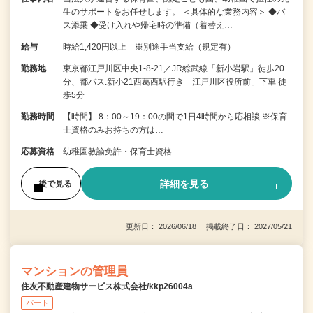
生のサポートをお任せします。 ＜具体的な業務内容＞ ◆バ
ス添乗 ◆受け入れや帰宅時の準備（着替え…
給与
時給1,420円以上 ※別途手当支給（規定有）
勤務地
東京都江戸川区中央1-8-21／JR総武線「新小岩駅」徒歩20
分、都バス:新小21西葛西駅行き「江戸川区役所前」下車 徒
歩5分
勤務時間
【時間】 8：00～19：00の間で1日4時間から応相談 ※保育
士資格のみお持ちの方は…
応募資格
幼稚園教諭免許・保育士資格
詳細を見る
後で見る
更新日： 2026/06/18 掲載終了日： 2027/05/21
マンションの管理員
住友不動産建物サービス株式会社/kkp26004a
パート