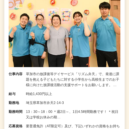
仕事内容
草加市の放課後等デイサービス「リズム弁天」で、発達に課
題を抱える子どもたちに対する小学生から高校生までのお子
様に向けた放課後活動の支援サポートをお願いします。 …
給与
時給1,430円以上
勤務地
埼玉県草加市弁天2-14-3
勤務時間
13：30～18：00 ＊週2日～、1日4.5時間勤務です！ ＊祝日
又は学校お休みの期…
応募資格
要普通免許（AT限定可）及び、下記いずれかの資格をお持ち