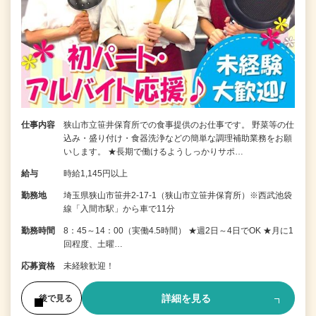
仕事内容
狭山市立笹井保育所での食事提供のお仕事です。 野菜等の仕
込み・盛り付け・食器洗浄などの簡単な調理補助業務をお願
いします。 ★長期で働けるようしっかりサポ…
給与
時給1,145円以上
勤務地
埼玉県狭山市笹井2-17-1（狭山市立笹井保育所）※西武池袋
線「入間市駅」から車で11分
勤務時間
8：45～14：00（実働4.5時間） ★週2日～4日でOK ★月に1
回程度、土曜…
応募資格
未経験歓迎！
詳細を見る
後で見る