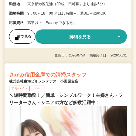
勤務地
東京都港区芝浦（JR線「田町駅」より徒歩5分）
勤務時間
9：00～18：00 ※1日5時間～、週3日～勤務OK
応募資格
高卒以上 Excelができる方。
詳細を見る
後で見る
更新日： 2026/07/24 掲載終了日： 2026/08/31
さがみ信用金庫での清掃スタッフ
株式会社東海ビルメンテナス 小田原支店
アルバイト
パート
＼短時間勤務！／簡単・シンプルワーク！主婦さん・フ
リーターさん・シニアの方など多数活躍中！