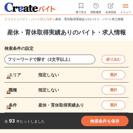
後で見る
閲覧履歴
会員登録
メニュー
クリエイトバイト・パート求人TOP
＞
産休・育休取得実績ありのバイト・パート求人情報
産休・育休取得実績ありのバイト・求人情報
検索条件の設定
絞り込む
エリア
指定しない
選択
職種
指定しない
選択
条件
産休・育休取得実績あり
選択
93
検索条件を保存
全
件ヒットしました