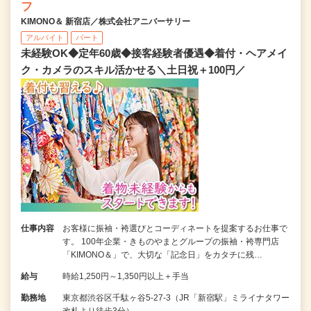
フ
KIMONO＆ 新宿店／株式会社アニバーサリー
アルバイト
パート
未経験OK◆定年60歳◆接客経験者優遇◆着付・ヘアメイ
ク・カメラのスキル活かせる＼土日祝＋100円／
仕事内容
お客様に振袖・袴選びとコーディネートを提案するお仕事で
す。 100年企業・きものやまとグループの振袖・袴専門店
「KIMONO＆」で、大切な「記念日」をカタチに残…
給与
時給1,250円～1,350円以上＋手当
勤務地
東京都渋谷区千駄ヶ谷5-27-3（JR「新宿駅」ミライナタワー
改札より徒歩3分）