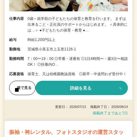
仕事内容
0歳～就学前の子どもたちの保育と教育を行います。 まずは
出来ること・正社員のサポートからはじめます。 ＜具体的に
は…＞ ●子どもたちの保育・教育 ●…
給与
時給1,200円以上
勤務地
茨城県小美玉市上玉里1126-1
勤務時間
7：00〜19：00 ◎早番・遅番有 ◎1日4時間〜・週3日〜相談
OK！ ◎扶養内O…
応募資格
保育士、又は幼稚園教諭資格 ◎新卒・中途問わず受付中！
詳細を見る
後で見る
更新日： 2026/07/13 掲載終了日： 2026/08/14
掲載終了まであと7日
振袖・袴レンタル、フォトスタジオの運営スタッ