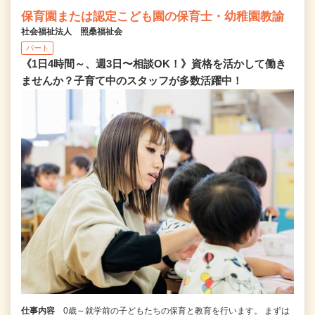
保育園または認定こども園の保育士・幼稚園教諭
社会福祉法人 照桑福祉会
パート
《1日4時間～、週3日〜相談OK！》資格を活かして働き
ませんか？子育て中のスタッフが多数活躍中！
仕事内容
0歳～就学前の子どもたちの保育と教育を行います。 まずは