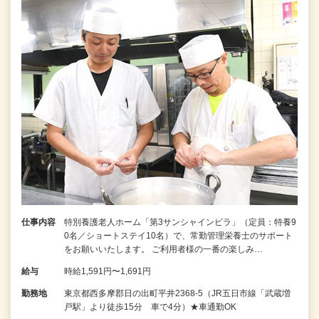
仕事内容
特別養護老人ホーム「第3サンシャインビラ」（定員：特養9
0名／ショートステイ10名）で、常勤管理栄養士のサポート
をお願いいたします。 ご利用者様の一番の楽しみ…
給与
時給1,591円〜1,691円
勤務地
東京都西多摩郡日の出町平井2368-5（JR五日市線「武蔵増
戸駅」より徒歩15分 車で4分）★車通勤OK