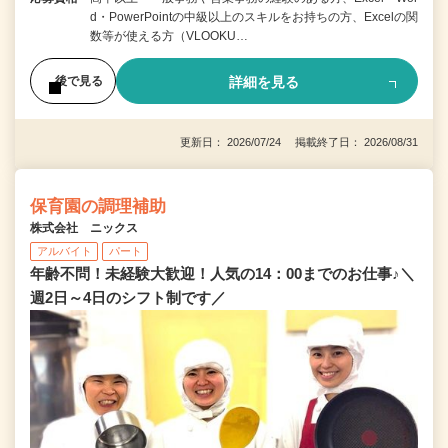
d・PowerPointの中級以上のスキルをお持ちの方、Excelの関
数等が使える方（VLOOKU…
詳細を見る
後で見る
更新日： 2026/07/24 掲載終了日： 2026/08/31
保育園の調理補助
株式会社 ニックス
アルバイト
パート
年齢不問！未経験大歓迎！人気の14：00までのお仕事♪＼
週2日～4日のシフト制です／