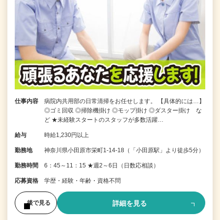
仕事内容
病院内共用部の日常清掃をお任せします。 【具体的には…】
◎ゴミ回収 ◎掃除機掛け ◎モップ掛け ◎ダスター掛け な
ど ★未経験スタートのスタッフが多数活躍…
給与
時給1,230円以上
勤務地
神奈川県小田原市栄町1-14-18（「小田原駅」より徒歩5分）
勤務時間
6：45～11：15 ★週2～6日（日数応相談）
応募資格
学歴・経験・年齢・資格不問
詳細を見る
後で見る