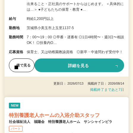
出来ること・正社員のサポートからはじめます。 ＜具体的に
は…＞ ●子どもたちの保育・教育 ●…
給与
時給1,200円以上
勤務地
茨城県小美玉市上玉里1137-5
勤務時間
7：00〜19：00 ◎早番・遅番有 ◎1日4時間〜・週3日〜相談
OK！ ◎扶養内O…
応募資格
保育士、又は幼稚園教諭資格 ◎新卒・中途問わず受付中！
詳細を見る
後で見る
更新日： 2026/07/13 掲載終了日： 2026/08/14
掲載終了まであと7日
NEW
特別養護老人ホームの入浴介助スタッフ
社会福祉法人 福陽会 特別養護老人ホーム サンシャインビラ
パート