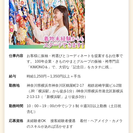
仕事内容
お客様に振袖・袴選びとコーディネートを提案するお仕事で
す。 100年企業・きものやまとグループの振袖・袴専門店
「KIMONO＆」で、大切な「記念日」をカタチに残…
給与
時給1,250円～1,350円以上＋手当
勤務地
神奈川県横浜市神奈川区鶴屋町2-17 相鉄岩崎学園ビル2階
（JR「横浜駅」から徒歩1分）/神奈川県横浜市港北区新横浜
2-13-13（「新横浜駅」より徒歩3分）
勤務時間
10：00～19：00の中でシフト制 ※週3日以上勤務（土日祝
含む）
応募資格
未経験者OK 接客経験者優遇 着付・ヘアメイク・カメラ
のスキルがあれば活かせます