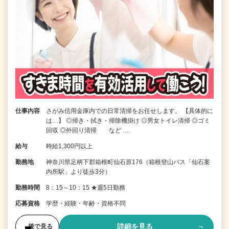
仕事内容
さがみ信用金庫内での日常清掃をお任せします。 【具体的に
は…】 ◎掃き・拭き・掃除機掛け ◎男女トイレ清掃 ◎ゴミ
回収 ◎外回り清掃 など …
給与
時給1,300円以上
勤務地
神奈川県足柄下郡箱根町仙石原176（箱根登山バス「仙石案
内所駅」より徒歩3分）
勤務時間
8：15～10：15 ★週5日勤務
応募資格
学歴・経験・年齢・資格不問
詳細を見る
後で見る