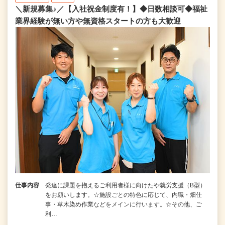
＼新規募集♪／【入社祝金制度有！】◆日数相談可◆福祉
業界経験が無い方や無資格スタートの方も大歓迎
仕事内容
発達に課題を抱えるご利用者様に向けたや就労支援（B型）
をお願いします。☆施設ごとの特色に応じて、内職・畑仕
事・草木染め作業などをメインに行います。☆その他、ご
利…