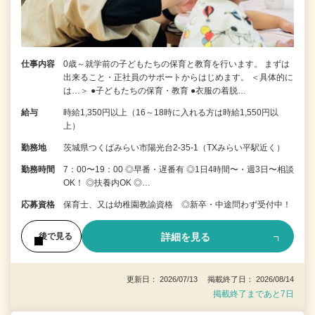
仕事内容
0歳～就学前の子どもたちの保育と教育を行います。 まずは
出来ること・正社員のサポートからはじめます。 ＜具体的に
は…＞ ●子どもたちの保育・教育 ●衣服の着脱…
給与
時給1,350円以上（16～18時に入れる方は時給1,550円以
上）
勤務地
茨城県つくばみらい市陽光台2-35-1（TXみらい平駅近く）
勤務時間
7：00〜19：00 ◎早番・遅番有 ◎1日4時間〜・週3日〜相談
OK！ ◎扶養内OK ◎…
応募資格
保育士、又は幼稚園教諭資格 ◎新卒・中途問わず受付中！
詳細を見る
後で見る
更新日： 2026/07/13 掲載終了日： 2026/08/14
掲載終了まであと7日