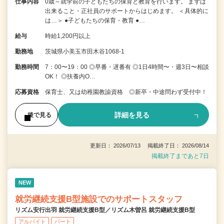
仕事内容
0歳～就学前の子どもたちの保育と教育を行います。 まずは
出来ること・正社員のサポートからはじめます。 ＜具体的に
は…＞ ●子どもたちの保育・教育 ●…
給与
時給1,200円以上
勤務地
茨城県小美玉市田木谷1068-1
勤務時間
7：00〜19：00 ◎早番・遅番有 ◎1日4時間〜・週3日〜相談
OK！ ◎扶養内O…
応募資格
保育士、又は幼稚園教諭資格 ◎新卒・中途問わず受付中！
詳細を見る
後で見る
更新日： 2026/07/13 掲載終了日： 2026/08/14
掲載終了まであと7日
NEW
就労継続支援B型施設でのサポートスタッフ
リズム安行出羽 就労継続支援B型／リズム木曽呂 就労継続支援B型
アルバイト
パート