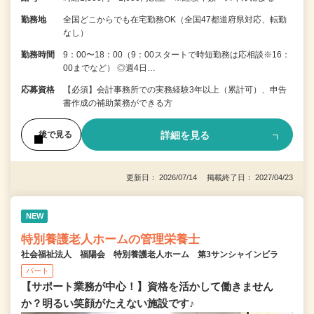
勤務地
全国どこからでも在宅勤務OK（全国47都道府県対応、転勤
なし）
勤務時間
9：00〜18：00（9：00スタートで時短勤務は応相談※16：
00までなど） ◎週4日…
応募資格
【必須】会計事務所での実務経験3年以上（累計可）、申告
書作成の補助業務ができる方
詳細を見る
後で見る
更新日： 2026/07/14 掲載終了日： 2027/04/23
NEW
特別養護老人ホームの管理栄養士
社会福祉法人 福陽会 特別養護老人ホーム 第3サンシャインビラ
パート
【サポート業務が中心！】資格を活かして働きません
か？明るい笑顔がたえない施設です♪