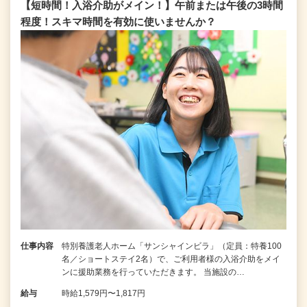
【短時間！入浴介助がメイン！】午前または午後の3時間
程度！スキマ時間を有効に使いませんか？
仕事内容
特別養護老人ホーム「サンシャインビラ」（定員：特養100
名／ショートステイ2名）で、ご利用者様の入浴介助をメイ
ンに援助業務を行っていただきます。 当施設の…
給与
時給1,579円〜1,817円