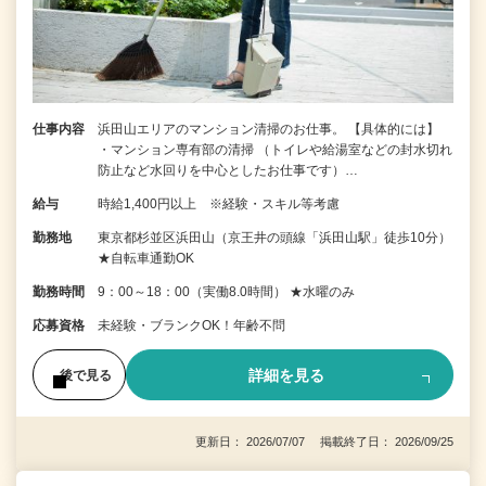
仕事内容
浜田山エリアのマンション清掃のお仕事。 【具体的には】
・マンション専有部の清掃 （トイレや給湯室などの封水切れ
防止など水回りを中心としたお仕事です）…
給与
時給1,400円以上 ※経験・スキル等考慮
勤務地
東京都杉並区浜田山（京王井の頭線「浜田山駅」徒歩10分）
★自転車通勤OK
勤務時間
9：00～18：00（実働8.0時間） ★水曜のみ
応募資格
未経験・ブランクOK！年齢不問
詳細を見る
後で見る
更新日： 2026/07/07 掲載終了日： 2026/09/25