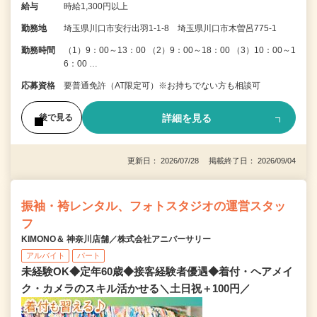
給与
時給1,300円以上
勤務地
埼玉県川口市安行出羽1-1-8 埼玉県川口市木曽呂775-1
勤務時間
（1）9：00～13：00 （2）9：00～18：00 （3）10：00～1
6：00 …
応募資格
要普通免許（AT限定可）※お持ちでない方も相談可
詳細を見る
後で見る
更新日： 2026/07/28 掲載終了日： 2026/09/04
振袖・袴レンタル、フォトスタジオの運営スタッ
フ
KIMONO＆ 神奈川店舗／株式会社アニバーサリー
アルバイト
パート
未経験OK◆定年60歳◆接客経験者優遇◆着付・ヘアメイ
ク・カメラのスキル活かせる＼土日祝＋100円／