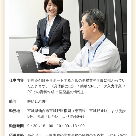
仕事内容
管理薬剤師をサポートするための事務業務全般に携わってい
ただきます。 《具体的には》 ＊簡単なPCデータ入力作業 ＊
PCでの資料作成 ＊医薬品の情報ま…
給与
時給1,040円
勤務地
宮城県仙台市宮城野区榴岡（東西線「宮城野通駅」より徒歩
5分、各線「仙台駅」より徒歩6分）
勤務時間
9：30～18：00、10：00～18：00
応募資格
高卒以上 一般事務や営業事務の経験のある方、Excel・Wor