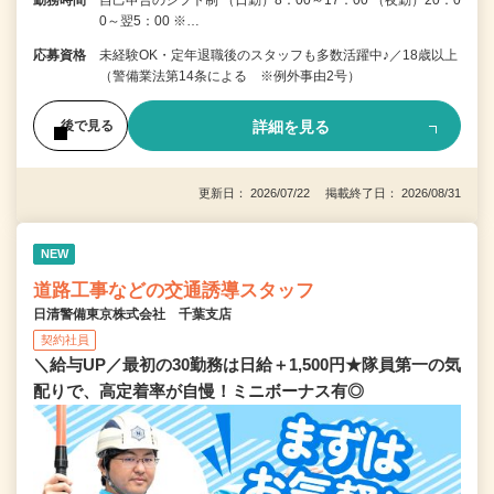
0～翌5：00 ※…
応募資格
未経験OK・定年退職後のスタッフも多数活躍中♪／18歳以上
（警備業法第14条による ※例外事由2号）
詳細を見る
後で見る
更新日： 2026/07/22 掲載終了日： 2026/08/31
NEW
道路工事などの交通誘導スタッフ
日清警備東京株式会社 千葉支店
契約社員
＼給与UP／最初の30勤務は日給＋1,500円★隊員第一の気
配りで、高定着率が自慢！ミニボーナス有◎