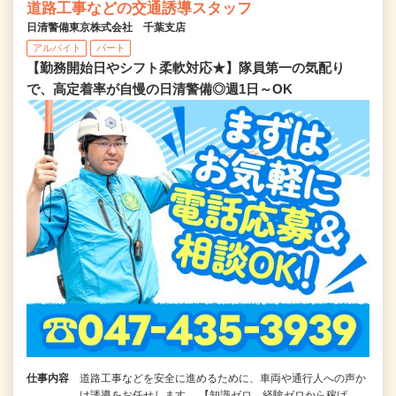
道路工事などの交通誘導スタッフ
日清警備東京株式会社 千葉支店
アルバイト
パート
【勤務開始日やシフト柔軟対応★】隊員第一の気配り
で、高定着率が自慢の日清警備◎週1日～OK
仕事内容
道路工事などを安全に進めるために、車両や通行人への声か
け誘導をお任せします。 【知識ゼロ、経験ゼロから稼げ