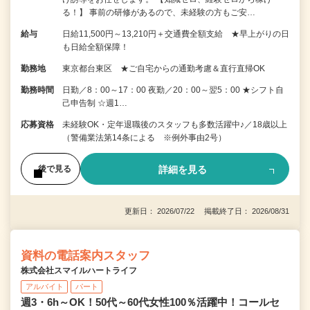
る！】 事前の研修があるので、未経験の方もご安…
給与
日給11,500円～13,210円＋交通費全額支給 ★早上がりの日
も日給全額保障！
勤務地
東京都台東区 ★ご自宅からの通勤考慮＆直行直帰OK
勤務時間
日勤／8：00～17：00 夜勤／20：00～翌5：00 ★シフト自
己申告制 ☆週1…
応募資格
未経験OK・定年退職後のスタッフも多数活躍中♪／18歳以上
（警備業法第14条による ※例外事由2号）
詳細を見る
後で見る
更新日： 2026/07/22 掲載終了日： 2026/08/31
資料の電話案内スタッフ
株式会社スマイルハートライフ
アルバイト
パート
週3・6h～OK！50代～60代女性100％活躍中！コールセ