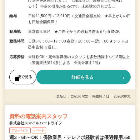
け誘導をお任せします。 【知識ゼロ、経験ゼロから稼げ
る！】 事前の研修があるので、未経験の方もご安…
給与
日給11,500円～13,210円＋交通費全額支給 ★早上がりの日
も日給全額保障！
勤務地
東京都江東区 ★ご自宅からの通勤考慮＆直行直帰OK
勤務時間
日勤／8：00～17：00 夜勤／20：00～翌5：00 ★シフト自
己申告制 ☆週1…
応募資格
未経験OK・定年退職後のスタッフも多数活躍中♪／18歳以上
（警備業法第14条による ※例外事由2号）
詳細を見る
後で見る
更新日： 2026/07/22 掲載終了日： 2026/08/31
資料の電話案内スタッフ
株式会社スマイルハートライフ
アルバイト
パート
週3・6h～OK！保険業界・テレアポ経験者は優遇採用♪50