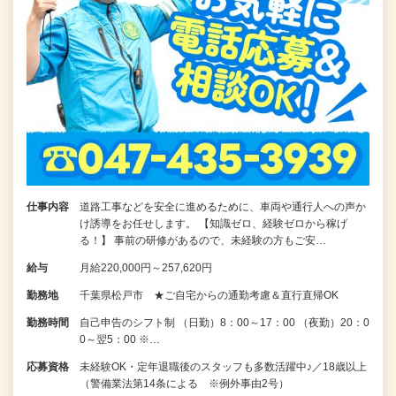
仕事内容
道路工事などを安全に進めるために、車両や通行人への声か
け誘導をお任せします。 【知識ゼロ、経験ゼロから稼げ
る！】 事前の研修があるので、未経験の方もご安…
給与
月給220,000円～257,620円
勤務地
千葉県松戸市 ★ご自宅からの通勤考慮＆直行直帰OK
勤務時間
自己申告のシフト制 （日勤）8：00～17：00 （夜勤）20：0
0～翌5：00 ※…
応募資格
未経験OK・定年退職後のスタッフも多数活躍中♪／18歳以上
（警備業法第14条による ※例外事由2号）