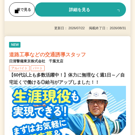
詳細を見る
後で見る
更新日： 2026/07/22 掲載終了日： 2026/08/31
NEW
道路工事などの交通誘導スタッフ
日清警備東京株式会社 千葉支店
アルバイト
パート
【60代以上も多数活躍中！】体力に無理なく週1日～／自
宅近くで働ける◎給与がアップしました！！