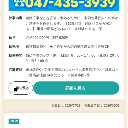
仕事内容
道路工事などを安全に進めるために、車両や通行人への声か
け誘導をお任せします。 【知識ゼロ、経験ゼロから稼げ
る！】 事前の研修があるので、未経験の方もご安…
給与
月給220,000円～257,620円
勤務地
東京都葛飾区 ★ご自宅からの通勤考慮＆直行直帰OK
勤務時間
自己申告のシフト制 （日勤）8：00～17：00 （夜勤）20：0
0～翌5：00 ※…
応募資格
未経験OK・定年退職後のスタッフも多数活躍中♪／18歳以上
（警備業法第14条による ※例外事由2号）
詳細を見る
後で見る
更新日： 2026/07/22 掲載終了日： 2026/08/31
NEW