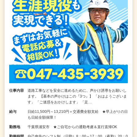
仕事内容
道路工事などを安全に進めるために、声かけ誘導をお願いし
ます。 【基本の声かけはこの『3つ』】 「おはようございま
す」 「ご迷惑をおかけします」 「足…
給与
日給11,500円～13,210円＋交通費全額支給 ★早上がりの日
も日給全額保障！
勤務地
千葉県浦安市 ★ご自宅からの通勤考慮＆直行直帰OK
勤務時間
自己申告のシフト制 （日勤）8：00～17：00 （夜勤）20：0