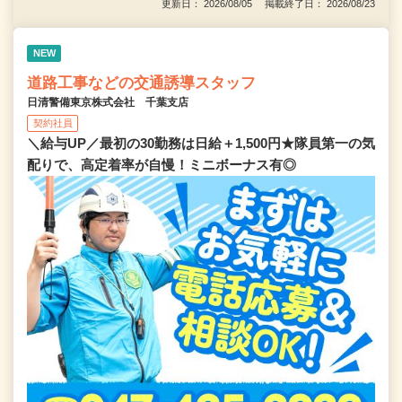
更新日： 2026/08/05 掲載終了日： 2026/08/23
NEW
道路工事などの交通誘導スタッフ
日清警備東京株式会社 千葉支店
契約社員
＼給与UP／最初の30勤務は日給＋1,500円★隊員第一の気
配りで、高定着率が自慢！ミニボーナス有◎