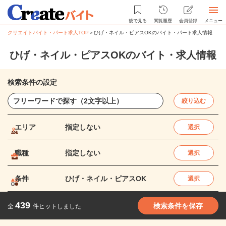
後で見る
閲覧履歴
会員登録
メニュー
クリエイトバイト・パート求人TOP
＞
ひげ・ネイル・ピアスOKのバイト・パート求人情報
ひげ・ネイル・ピアスOKのバイト・求人情報
検索条件の設定
絞り込む
エリア
指定しない
選択
職種
指定しない
選択
条件
ひげ・ネイル・ピアスOK
選択
439
検索条件を保存
全
件ヒットしました