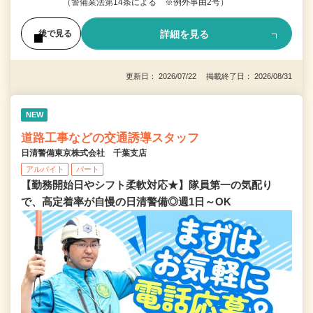
（警備業法第14条による ※例外事由2号）
詳細を見る
後で見る
更新日： 2026/07/22 掲載終了日： 2026/08/31
NEW
道路工事などの交通誘導スタッフ
日清警備東京株式会社 千葉支店
アルバイト
パート
【勤務開始日やシフト柔軟対応★】隊員第一の気配り
で、高定着率が自慢の日清警備◎週1日～OK