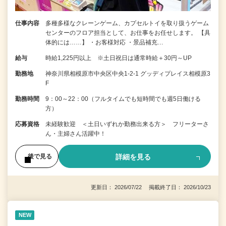
仕事内容
多種多様なクレーンゲーム、カプセルトイを取り扱うゲーム
センターのフロア担当として、お仕事をお任せします。 【具
体的には……】 ・お客様対応 ・景品補充…
給与
時給1,225円以上 ※土日祝日は通常時給＋30円～UP
勤務地
神奈川県相模原市中央区中央1-2-1 グッディプレイス相模原3
F
勤務時間
9：00～22：00（フルタイムでも短時間でも週5日働ける
方）
応募資格
未経験歓迎 ＜土日いずれか勤務出来る方＞ フリーターさ
ん・主婦さん活躍中！
詳細を見る
後で見る
更新日： 2026/07/22 掲載終了日： 2026/10/23
NEW