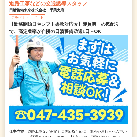
道路工事などの交通誘導スタッフ
日清警備東京株式会社 千葉支店
アルバイト
パート
【勤務開始日やシフト柔軟対応★】隊員第一の気配り
で、高定着率が自慢の日清警備◎週1日～OK
仕事内容
道路工事などを安全に進めるために、車両や通行人への声か