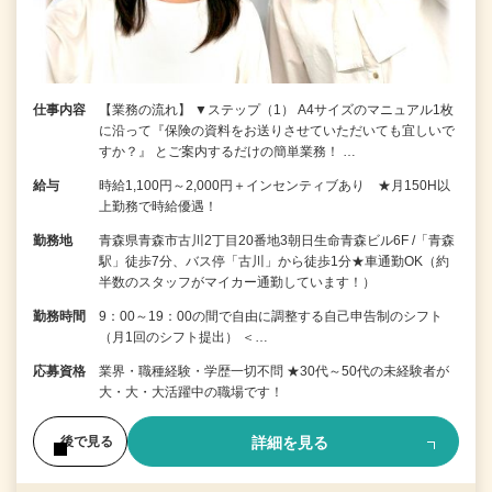
仕事内容
【業務の流れ】 ▼ステップ（1） A4サイズのマニュアル1枚
に沿って『保険の資料をお送りさせていただいても宜しいで
すか？』 とご案内するだけの簡単業務！ …
給与
時給1,100円～2,000円＋インセンティブあり ★月150H以
上勤務で時給優遇！
勤務地
青森県青森市古川2丁目20番地3朝日生命青森ビル6F /「青森
駅」徒歩7分、バス停「古川」から徒歩1分★車通勤OK（約
半数のスタッフがマイカー通勤しています！）
勤務時間
9：00～19：00の間で自由に調整する自己申告制のシフト
（月1回のシフト提出） ＜…
応募資格
業界・職種経験・学歴一切不問 ★30代～50代の未経験者が
大・大・大活躍中の職場です！
詳細を見る
後で見る