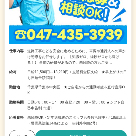
仕事内容
道路工事などを安全に進めるために、車両や通行人への声か
け誘導をお任せします。 【知識ゼロ、経験ゼロから稼げ
る！】 事前の研修があるので、未経験の方もご安…
給与
日給11,500円～13,210円＋交通費全額支給 ★早上がりの日
も日給全額保障！
勤務地
千葉県千葉市中央区 ★ご自宅からの通勤考慮＆直行直帰O
K
勤務時間
日勤／8：00～17：00 夜勤／20：00～翌5：00 ★シフト自
己申告制 ☆週1…
応募資格
未経験OK・定年退職後のスタッフも多数活躍中♪／18歳以上
（警備業法第14条による ※例外事由2号）