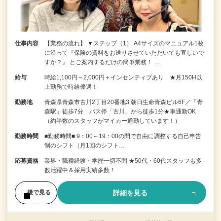
仕事内容
【業務の流れ】 ▼ステップ（1） A4サイズのマニュアル1枚
に沿って『保険の資料をお送りさせていただいても宜しいで
すか？』 とご案内するだけの簡単業務！ …
給与
時給1,100円～2,000円＋インセンティブあり ★月150H以
上勤務で時給優遇！
勤務地
青森県青森市古川2丁目20番地3 朝日生命青森ビル6F／「青
森駅」徒歩7分 バス停「古川」から徒歩1分★車通勤OK
（約半数のスタッフがマイカー通勤しています！）
勤務時間
■勤務時間■ 9：00～19：00の間で自由に調整する自己申告
制のシフト（月1回のシフト…
応募資格
業界・職種経験・学歴一切不問 ★50代・60代スタッフも多
数活躍中＆採用実績多数！
詳細を見る
後で見る