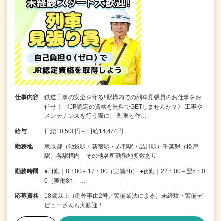
仕事内容
鉄道工事の安全を守る!!駅構内での列車見張員のお仕事をお
任せ！ 《JR認定の資格を無料でGETしませんか？》 工事や
メンテナンスを行う際に、 列車と作…
給与
日給10,500円～日給14,474円
勤務地
東京都（池袋駅・新宿駅・赤羽駅・品川駅）千葉県（松戸
駅）各駅構内 その他各所勤務地多数あり
勤務時間
●日勤｜8：00～17：00（実働8h） ●夜勤｜22：00～翌5：0
0（実働8h） …
応募資格
18歳以上（例外事由2号／警備業法による）未経験・警備デ
ビューさんも大歓迎！