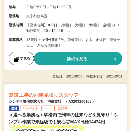
給与
日給9,500円～日給12,398円
勤務地
東京都豊島区
勤務時間
【勤務時間】 ■平日（月曜日・火曜日・木曜日・金曜日） ∟
勤務時間：10：15～19：…
応募資格
18歳以上（例外事由2号／警備業法による）未経験・警備デ
ビューさんも大歓迎！
詳細を見る
後で見る
更新日： 2026/08/05 掲載終了日： 2026/09/01
鉄道工事の列車見張りスタッフ
シンテイ警備株式会社 池袋支社 ＜A3203200108＞
注目
アルバイト
パート
登録制
＜選べる勤務地＞駅構内で列車の往来などを見守り！シ
ンプル作業で未経験でも安心◎MAX日給14474円