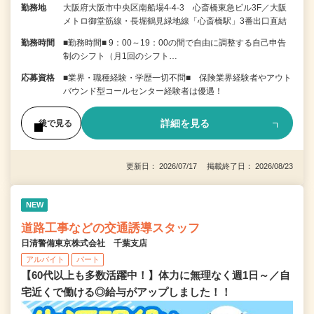
勤務地
大阪府大阪市中央区南船場4-4-3 心斎橋東急ビル3F／大阪
メトロ御堂筋線・長堀鶴見緑地線「心斎橋駅」3番出口直結
勤務時間
■勤務時間■ 9：00～19：00の間で自由に調整する自己申告
制のシフト（月1回のシフト…
応募資格
■業界・職種経験・学歴一切不問■ 保険業界経験者やアウト
バウンド型コールセンター経験者は優遇！
詳細を見る
後で見る
更新日： 2026/07/17 掲載終了日： 2026/08/23
NEW
道路工事などの交通誘導スタッフ
日清警備東京株式会社 千葉支店
アルバイト
パート
【60代以上も多数活躍中！】体力に無理なく週1日～／自
宅近くで働ける◎給与がアップしました！！