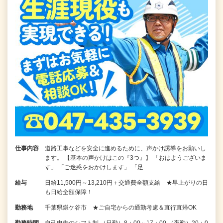
仕事内容
道路工事などを安全に進めるために、声かけ誘導をお願いし
ます。 【基本の声かけはこの『3つ』】 「おはようございま
す」 「ご迷惑をおかけします」 「足…
給与
日給11,500円～13,210円＋交通費全額支給 ★早上がりの日
も日給全額保障！
勤務地
千葉県鎌ケ谷市 ★ご自宅からの通勤考慮＆直行直帰OK
勤務時間
自己申告のシフト制 （日勤）8：00～17：00 （夜勤）20：0