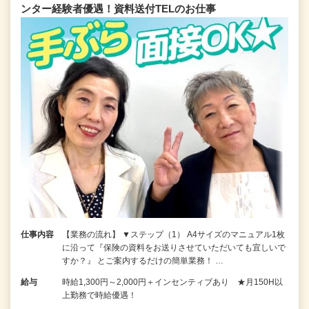
ンター経験者優遇！資料送付TELのお仕事
仕事内容
【業務の流れ】 ▼ステップ（1） A4サイズのマニュアル1枚
に沿って『保険の資料をお送りさせていただいても宜しいで
すか？』 とご案内するだけの簡単業務！ …
給与
時給1,300円～2,000円＋インセンティブあり ★月150H以
上勤務で時給優遇！