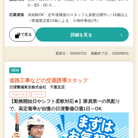
0～翌5：00 ※…
応募資格
未経験OK・定年退職後のスタッフも多数活躍中♪／18歳以上
（警備業法第14条による ※例外事由2号）
詳細を見る
後で見る
更新日： 2026/07/22 掲載終了日： 2026/08/31
NEW
道路工事などの交通誘導スタッフ
日清警備東京株式会社 千葉支店
アルバイト
パート
【勤務開始日やシフト柔軟対応★】隊員第一の気配り
で、高定着率が自慢の日清警備◎週1日～OK