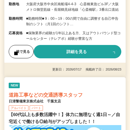
勤務地
大阪府大阪市中央区南船場4-4-3 心斎橋東急ビル3F／大阪
メトロ御堂筋線・長堀鶴見緑地線「心斎橋駅」3番出口直結
勤務時間
■勤務時間■ 9：00～19：00の間で自由に調整する自己申告
制のシフト（月1回のシフト…
応募資格
■保険業界の経験が1年以上ある方、又はアウトバウンド型コ
ールセンター（テレアポ）経験が豊富な方
詳細を見る
後で見る
更新日： 2026/07/17 掲載終了日： 2026/08/23
NEW
道路工事などの交通誘導スタッフ
日清警備東京株式会社 千葉支店
アルバイト
パート
【60代以上も多数活躍中！】体力に無理なく週1日～／自
宅近くで働ける◎給与がアップしました！！