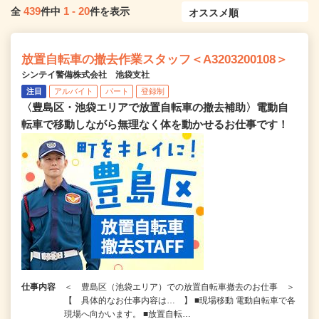
439
1
-
20
全
件中
件を表示
放置自転車の撤去作業スタッフ＜A3203200108＞
シンテイ警備株式会社 池袋支社
注目
アルバイト
パート
登録制
〈豊島区・池袋エリアで放置自転車の撤去補助〉電動自
転車で移動しながら無理なく体を動かせるお仕事です！
仕事内容
＜ 豊島区（池袋エリア）での放置自転車撤去のお仕事 ＞
【 具体的なお仕事内容は… 】 ■現場移動 電動自転車で各
現場へ向かいます。 ■放置自転…