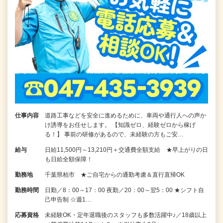
仕事内容
道路工事などを安全に進めるために、車両や通行人への声か
け誘導をお任せします。 【知識ゼロ、経験ゼロから稼げ
る！】 事前の研修があるので、未経験の方もご安…
給与
日給11,500円～13,210円＋交通費全額支給 ★早上がりの日
も日給全額保障！
勤務地
千葉県柏市 ★ご自宅からの通勤考慮＆直行直帰OK
勤務時間
日勤／8：00～17：00 夜勤／20：00～翌5：00 ★シフト自
己申告制 ☆週1…
応募資格
未経験OK・定年退職後のスタッフも多数活躍中♪／18歳以上