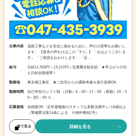
仕事内容
道路工事などを安全に進めるために、声かけ誘導をお願いし
ます。 【基本の声かけはこの『3つ』】 「おはようございま
す」 「ご迷惑をおかけします」 「足…
給与
日給11,500円～13,210円＋交通費全額支給 ★早上がりの日
も日給全額保障！
勤務地
東京都江東区 ★ご自宅からの通勤考慮＆直行直帰OK
勤務時間
自己申告のシフト制 （日勤）8：00～17：00 （夜勤）20：0
0～翌5：00 ※…
応募資格
未経験OK・定年退職後のスタッフも多数活躍中♪／18歳以上
（警備業法第14条による ※例外事由2号）
詳細を見る
後で見る