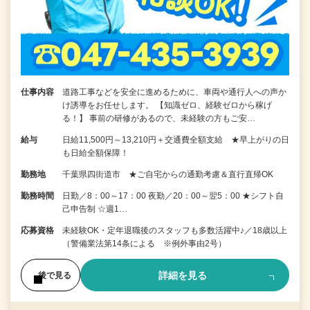
仕事内容
道路工事などを安全に進めるために、車両や通行人への声か
け誘導をお任せします。 【知識ゼロ、経験ゼロから稼げ
る！】 事前の研修があるので、未経験の方もご安…
給与
日給11,500円～13,210円＋交通費全額支給 ★早上がりの日
も日給全額保障！
勤務地
千葉県四街道市 ★ご自宅からの通勤考慮＆直行直帰OK
勤務時間
日勤／8：00～17：00 夜勤／20：00～翌5：00 ★シフト自
己申告制 ☆週1…
応募資格
未経験OK・定年退職後のスタッフも多数活躍中♪／18歳以上
（警備業法第14条による ※例外事由2号）
詳細を見る
後で見る