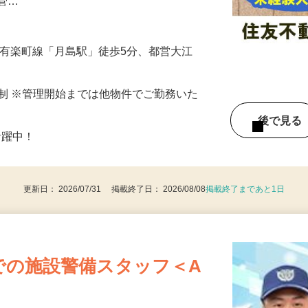
始予定の新築マンション！／／ 住友不動産
ファミリー層・ビジネスパーソンの方を中
の管…
ロ有楽町線「月島駅」徒歩5分、都営大江
フト制 ※管理開始までは他物件でご勤務いた
後で見
活躍中！
更新日： 2026/07/31 掲載終了日： 2026/08/08
掲載終了まであと1日
での施設警備スタッフ＜A