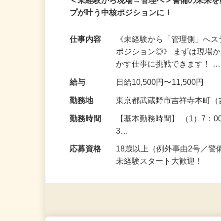
注目
アルバイト
パート
登録制
＜未経験から現場→管理へ＞警備の未来
プが叶う中核ポジションに！
仕事内容
《未経験から「管理側」へ
ポジション◎》 まずは現場
かす仕事に挑戦できます！ 
給与
日給10,500円〜11,500円
勤務地
東京都武蔵野市吉祥寺本町（
勤務時間
【基本勤務時間】 （1）7：00～
3…
応募資格
18歳以上（例外事由2号／
未経験スタート大歓迎！