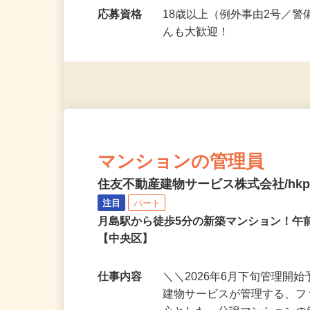
勤務時間
■実働8時間 ・9：00～18：0
応募資格
18歳以上（例外事由2号／
んも大歓迎！
マンションの管理員
住友不動産建物サービス株式会社/hkp2
注目
パート
月島駅から徒歩5分の新築マンション！午
【中央区】