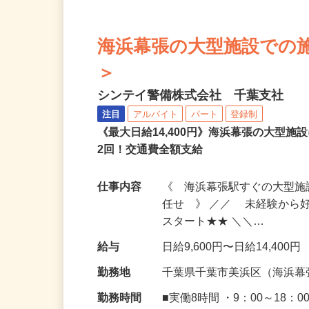
海浜幕張の大型施設での施設警
＞
シンテイ警備株式会社 千葉支社
注目
アルバイト
パート
登録制
《最大日給14,400円》海浜幕張の大型
2回！交通費全額支給
仕事内容
《 海浜幕張駅すぐの大型
任せ 》 ／／ 未経験から
スタート★★ ＼＼…
給与
日給9,600円〜日給14,400円
勤務地
千葉県千葉市美浜区（海浜幕