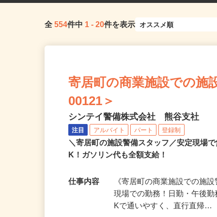
全
554
件中
1
-
20
件を表示
寄居町の商業施設での施設
00121＞
シンテイ警備株式会社 熊谷支社
注目
アルバイト
パート
登録制
＼寄居町の施設警備スタッフ／安定現場
K！ガソリン代も全額支給！
仕事内容
《寄居町の商業施設での施設
現場での勤務！日勤・午後勤
Kで通いやすく、直行直帰…