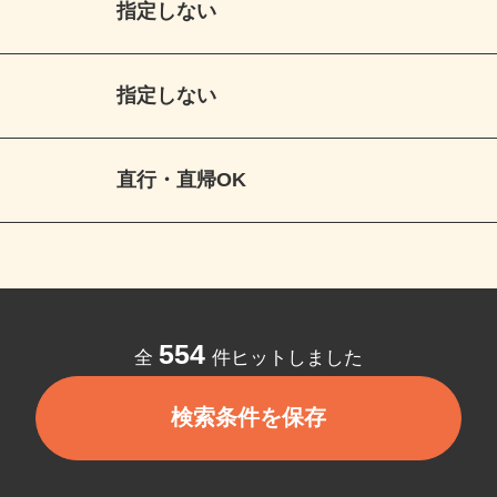
指定しない
指定しない
直行・直帰OK
554
全
件ヒットしました
検索条件を保存