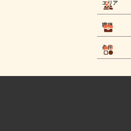
エリア
職種
条件