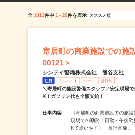
全
1013
件中
1
-
20
件を表示
寄居町の商業施設での施設
00121＞
シンテイ警備株式会社 熊谷支社
注目
アルバイト
パート
登録制
＼寄居町の施設警備スタッフ／安定現場
K！ガソリン代も全額支給！
仕事内容
《寄居町の商業施設での施設
現場での勤務！日勤・午後勤
Kで通いやすく、直行直帰…