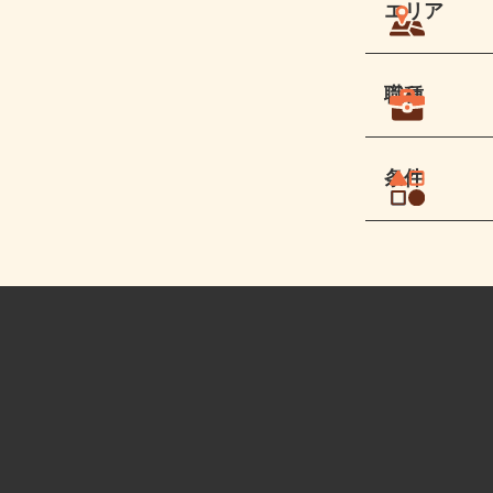
エリア
職種
条件