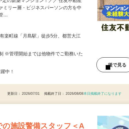
始予定の新築マンション！／／ 住友不動産
ファミリー層・ビジネスパーソンの方を中
の管…
ロ有楽町線「月島駅」徒歩5分、都営大江
フト制 ※管理開始までは他物件でご勤務いた
後で見
活躍中！
更新日： 2026/07/31 掲載終了日： 2026/08/08
本日掲載終了になります