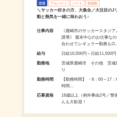
シンテイ警備株式会社 津田沼支社
注目
アルバイト
パート
登録制
＼サッカー好きの方、大集合／大注目の
動と熱気を一緒に味わおう♪
仕事内容
《鹿嶋市のサッカースタジ
誘導》 週末中心のお仕事な
合わせてレギュラー勤務もO
給与
日給10,500円～日給11,500
勤務地
茨城県鹿嶋市 その他 茨
り
勤務時間
【勤務時間】 ・8：00～17：
時間…
応募資格
18歳以上（例外事由2号／
んも大歓迎！