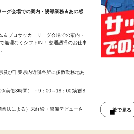
Jリーグ会場での案内・誘導業務★あの感
アム＆プロサッカーリーグ会場での案内・
ので無理なくシフトIN！ 交通誘導のお仕事
…
円
城県及び千葉県内近隣各所に多数勤務地あ
00(実働8時間） ・9：00～18：00(実働8
警備業法による）未経験・警備デビューさ
後で見